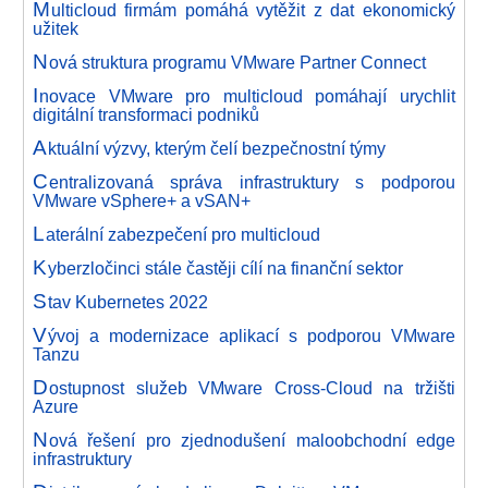
M
ulticloud firmám pomáhá vytěžit z dat ekonomický
užitek
N
ová struktura programu VMware Partner Connect
I
novace VMware pro multicloud pomáhají urychlit
digitální transformaci podniků
A
ktuální výzvy, kterým čelí bezpečnostní týmy
C
entralizovaná správa infrastruktury s podporou
VMware vSphere+ a vSAN+
L
aterální zabezpečení pro multicloud
K
yberzločinci stále častěji cílí na finanční sektor
S
tav Kubernetes 2022
V
ývoj a modernizace aplikací s podporou VMware
Tanzu
D
ostupnost služeb VMware Cross-Cloud na tržišti
Azure
N
ová řešení pro zjednodušení maloobchodní edge
infrastruktury