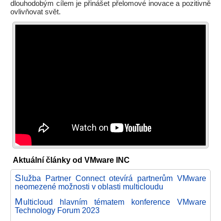
dlouhodobým cílem je přinášet přelomové inovace a pozitivně
ovlivňovat svět.
Aktuální články od VMware INC
S
lužba Partner Connect otevírá partnerům VMware
neomezené možnosti v oblasti multicloudu
M
ulticloud hlavním tématem konference VMware
Technology Forum 2023