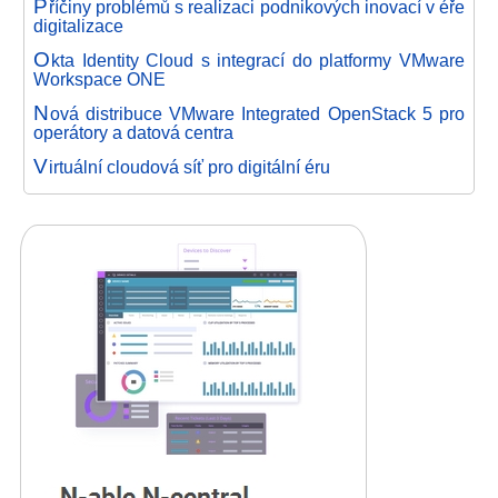
P
říčiny problémů s realizaci podnikových inovací v éře
digitalizace
O
kta Identity Cloud s integrací do platformy VMware
Workspace ONE
N
ová distribuce VMware Integrated OpenStack 5 pro
operátory a datová centra
V
irtuální cloudová síť pro digitální éru