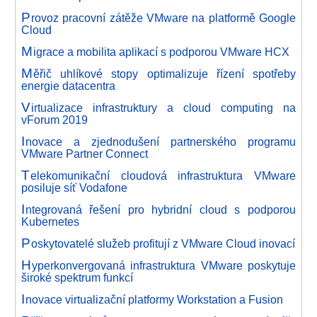
P
rovoz pracovní zátěže VMware na platformě Google
Cloud
M
igrace a mobilita aplikací s podporou VMware HCX
M
ěřič uhlíkové stopy optimalizuje řízení spotřeby
energie datacentra
V
irtualizace infrastruktury a cloud computing na
vForum 2019
I
novace a zjednodušení partnerského programu
VMware Partner Connect
T
elekomunikační cloudová infrastruktura VMware
posiluje síť Vodafone
I
ntegrovaná řešení pro hybridní cloud s podporou
Kubernetes
P
oskytovatelé služeb profitují z VMware Cloud inovací
H
yperkonvergovaná infrastruktura VMware poskytuje
široké spektrum funkcí
I
novace virtualizační platformy Workstation a Fusion