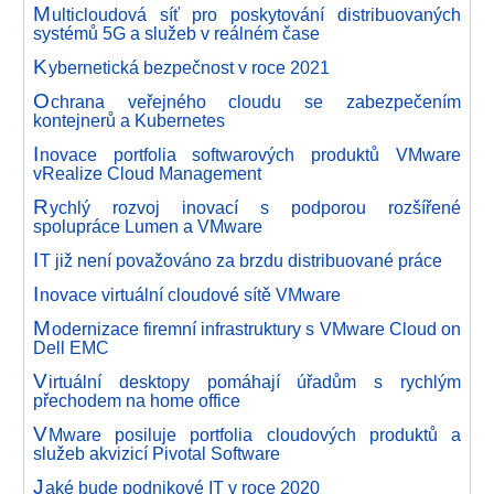
M
ulticloudová síť pro poskytování distribuovaných
systémů 5G a služeb v reálném čase
K
ybernetická bezpečnost v roce 2021
O
chrana veřejného cloudu se zabezpečením
kontejnerů a Kubernetes
I
novace portfolia softwarových produktů VMware
vRealize Cloud Management
R
ychlý rozvoj inovací s podporou rozšířené
spolupráce Lumen a VMware
I
T již není považováno za brzdu distribuované práce
I
novace virtuální cloudové sítě VMware
M
odernizace firemní infrastruktury s VMware Cloud on
Dell EMC
V
irtuální desktopy pomáhají úřadům s rychlým
přechodem na home office
V
Mware posiluje portfolia cloudových produktů a
služeb akvizicí Pivotal Software
J
aké bude podnikové IT v roce 2020