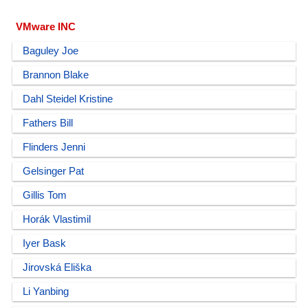
VMware INC
Baguley Joe
Brannon Blake
Dahl Steidel Kristine
Fathers Bill
Flinders Jenni
Gelsinger Pat
Gillis Tom
Horák Vlastimil
Iyer Bask
Jirovská Eliška
Li Yanbing