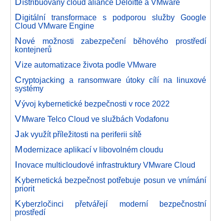
D
istribuovaný cloud aliance Deloitte a VMware
D
igitální transformace s podporou služby Google
Cloud VMware Engine
N
ové možnosti zabezpečení běhového prostředí
kontejnerů
V
ize automatizace života podle VMware
C
ryptojacking a ransomware útoky cílí na linuxové
systémy
V
ývoj kybernetické bezpečnosti v roce 2022
V
Mware Telco Cloud ve službách Vodafonu
J
ak využít příležitosti na periferii sítě
M
odernizace aplikací v libovolném cloudu
I
novace multicloudové infrastruktury VMware Cloud
K
ybernetická bezpečnost potřebuje posun ve vnímání
priorit
K
yberzločinci přetvářejí moderní bezpečnostní
prostředí