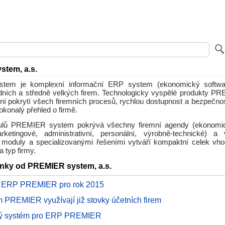
tem, a.s.
em je komplexní informační ERP system (ekonomický softwar
dních a středně velkých firem. Technologicky vyspělé produkty 
ní pokrytí všech firemních procesů, rychlou dostupnost a bezpečnost 
okonalý přehled o firmě.
lů PREMIER system pokrývá všechny firemní agendy (ekonomic
rketingové, administrativní, personální, výrobně-technické) a
moduly a specializovanými řešeními vytváří kompaktní celek vh
a typ firmy.
ánky od PREMIER system, a.s.
e ERP PREMIER pro rok 2015
 PREMIER využívají již stovky účetních firem
ý systém pro ERP PREMIER