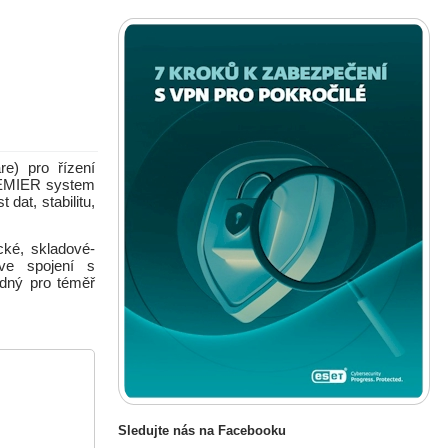
e) pro řízení
PREMIER system
dat, stabilitu,
ké, skladové-
 ve spojení s
odný pro téměř
Sledujte nás na Facebooku