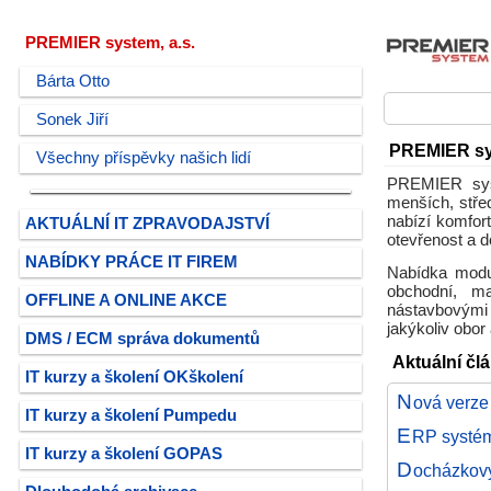
PREMIER system, a.s.
Bárta Otto
Sonek Jiří
PREMIER sys
Všechny příspěvky našich lidí
PREMIER syst
menších, stře
nabízí komfort
AKTUÁLNÍ IT ZPRAVODAJSTVÍ
otevřenost a d
NABÍDKY PRÁCE IT FIREM
Nabídka modu
obchodní, ma
OFFLINE A ONLINE AKCE
nástavbovými 
jakýkoliv obor 
DMS / ECM správa dokumentů
Aktuální čl
IT kurzy a školení OKškolení
N
ová verz
IT kurzy a školení Pumpedu
E
RP systém
IT kurzy a školení GOPAS
D
ocházkov