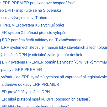
ce ERP PREMIER pro skladové hospodářství
teb DPH - inspirujte se na Slovensku
ozice a vývoj mezd v IT oborech
 PREMIER system X5 zrychlují práci
R system X5 přináší přes sto vylepšení
g ERP pomáhá šetřit náklady na IT zaměstnance
v ERP systémech zlepšuje finanční toky stavebních a technologi
ých plátců DPH je oficiálně zatím jen pár desítek
ng ERP systému PREMIER pomáhá živnostníkům i velkým firm
 platby s ERP PREMIER
my vyžadují od ERP systémů rychlost při zapracování legislativn
ní a daňové doklady ERP PREMIER
R prověří účty i plátce DPH
R hlídá platební morálku DPH obchodních partnerů
R hlídá kredibilitu obchodních partnerů