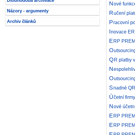
Dlouhodobá archivace
N
ové funk
Názory - argumenty
R
učení pla
P
Archiv článků
racovní p
I
novace ERP
E
RP PREMIE
O
utsourcin
Q
R platby 
N
espolehliv
O
utsourci
S
nadné QR
Ú
četní fir
N
ové účet
E
RP PREMIE
E
RP PREMIE
E
RP PREMIE