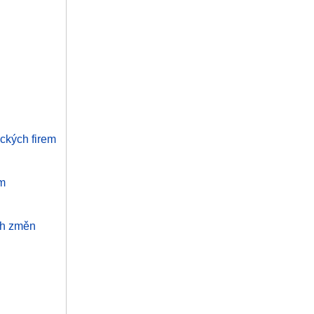
ckých firem
ám
ích změn