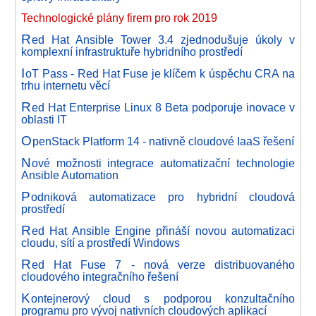
Technologické plány firem pro rok 2019
R
ed Hat Ansible Tower 3.4 zjednodušuje úkoly v
komplexní infrastruktuře hybridního prostředí
I
oT Pass - Red Hat Fuse je klíčem k úspěchu CRA na
trhu internetu věcí
R
ed Hat Enterprise Linux 8 Beta podporuje inovace v
oblasti IT
O
penStack Platform 14 - nativně cloudové IaaS řešení
N
ové možnosti integrace automatizační technologie
Ansible Automation
P
odniková automatizace pro hybridní cloudová
prostředí
R
ed Hat Ansible Engine přináší novou automatizaci
cloudu, sítí a prostředí Windows
R
ed Hat Fuse 7 - nová verze distribuovaného
cloudového integračního řešení
K
ontejnerový cloud s podporou konzultačního
programu pro vývoj nativních cloudových aplikací