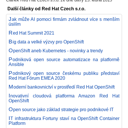
Článek Red Hat Czech s.r.o. ze dne úterý 29. ledna 2019
Další články od Red Hat Czech s.r.o.
J
ak může AI pomoci firmám zvládnout více s menším
úsilím
R
ed Hat Summit 2021
B
ig data a velké výzvy pro OpenShift
O
penShift aneb Kubernetes - novinky a trendy
P
odniková open source automatizace na platformě
Ansible
P
odnikový open source českému publiku představí
Red Hat Fórum EMEA 2020
M
oderní bankovnictví v prostředí Red Hat OpenShift
I
novativní cloudová platforma Amazon Red Hat
OpenShift
O
pen source jako základ strategie pro podnikové IT
I
T infrastruktura Fortuny staví na OpenShift Container
Platform