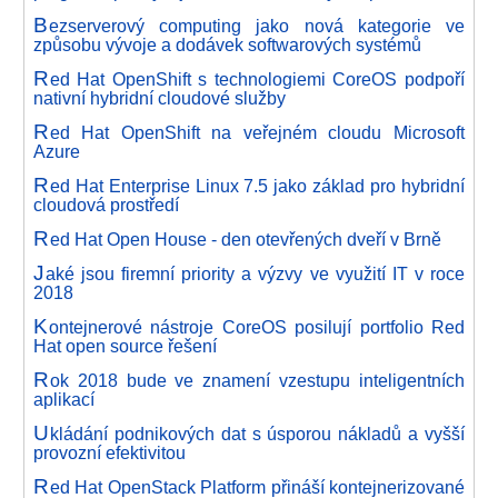
B
ezserverový computing jako nová kategorie ve
způsobu vývoje a dodávek softwarových systémů
R
ed Hat OpenShift s technologiemi CoreOS podpoří
nativní hybridní cloudové služby
R
ed Hat OpenShift na veřejném cloudu Microsoft
Azure
R
ed Hat Enterprise Linux 7.5 jako základ pro hybridní
cloudová prostředí
R
ed Hat Open House - den otevřených dveří v Brně
J
aké jsou firemní priority a výzvy ve využití IT v roce
2018
K
ontejnerové nástroje CoreOS posilují portfolio Red
Hat open source řešení
R
ok 2018 bude ve znamení vzestupu inteligentních
aplikací
U
kládání podnikových dat s úsporou nákladů a vyšší
provozní efektivitou
R
ed Hat OpenStack Platform přináší kontejnerizované