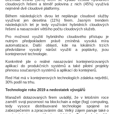
cloudových řešení a téměř polovina z nich (45%) využívá
nejméně dvě cloudové platformy.
Během následujících dvou let neplánuje cloudové služby
využívat jen desetina (11%) firem. Jasným trendem
následujících let je tedy využívání hybridních cloudových
řešení a nasazování většího počtu cloudových služeb.
Pro možnost využití hybridního cloudového přístupu je
nutným předpokladem právě zmíněná vysoká míra
automatizace. Další oblastí, kde na lokálních trzích
předvídáme vysoký nárůst využití a poptávky, jsou
kontejnerové technologie.
Konkrétně jde o reálné nasazování kontejnerizovaných
aplikací do produkčních systémů a také pilotní projekty
přenosu současných systémů a aplikací do kontejnerů.
Red Hat má v kontejnerových technologiích zdaleka největší,
30% podíl na trhu.
Technologie roku 2019 a nedostatek vývojářů
Manažeři dotazovaných firem uvádějí, že v letošním roce
zaměří svoji pozornost na blockchain a edge (fog) computing,
tedy vysoce distribuované technologie spojené se
zabezpečením a zpracováním dat. Velký zájem panuje také o