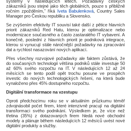
systémy v následujících letech. Požadavky českých
zákazníků jsou stejné jako těch globálních, pouze s přibližně
ročním zpožděním," říká
Iveta Babulenková
, Country Sales
Manager pro Českou republiku a Slovensko.
Se zvýšením efektivity IT souvisí také další z pětice hlavních
priorit zákazníků Red Hatu, kterou je optimalizace nebo
modernizace současného a často zastaralého IT vybavení. A
konečně, poslední z hlavních priorit je podniková integrace,
kterou si vynucují stále náročnější požadavky na zpracování
dat a rychlost nasazování nových aplikací.
Přes všechny rozvojové požadavky ale faktem zůstává, že
do současných technologií většina podniků stále investuje 50
až 60% svého rozpočtu na IT. V následujících 12 až 24
měsících se tento podíl opět trochu posune ve prospěch
investic do nových technologických řešení, na která bude
vynaloženo přes 45% dostupného rozpočtu.
Digitální transformace na vzestupu
Oproti předchozímu roku se v aktuálním průzkumu téměř
zdvojnásobil počet firem, které intenzivně pracují na digitální
transformaci svého podnikání. Výsledkem je, že více než
třetina (35%) z dotazovaných firem hledá nové obchodní
modely a plánuje během následujících 12 měsíců uvést nové
digitální produkty a služby.