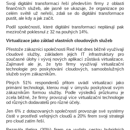
Svoji digitální transformaci řeší především firmy z oblasti
finančních služeb, ale jasně se ukazuje, že organizace po
celém světě už neřeší, zdali se do digitální transformace
pustit, ale kdy a jak začít.
Podíl společností, které digitální transformaci neplánují pak
meziročně poklesnul z 32 na pouhých 14%.
Virtualizace jako základ vlastních cloudových služeb
Přestože zákazníci společnosti Red Hat dnes běžně využívají
cloudové služby, základem jejich IT infrastruktury pro
současné úlohy i vývoj nových aplikací zůstává virtualizace.
Zajímavé ale je, že tyto firmy využívají virtualizační
technologie pro poskytování cloudových, samoobslužných
služeb svým zákazníkům.
Plných 51% respondentů přitom uvádí virtualizaci jako
primární technologii, kterou mají v úmyslu poskytovat svým
zákazníkům formou služby. Podle výsledků průzkumu je
zcela běžné, že firmy provozují více virtualizační technologie
od různých dodavatelů pro různé účely.
Jen 6% z dotazovaných společností provozuje své systémy
čistě v prostředí veřejných cloudů a 20% firem svoji strategii
pro cloud zatím řeší.
Bezmála třetina (30%) firem se vydalo cestou hybridních