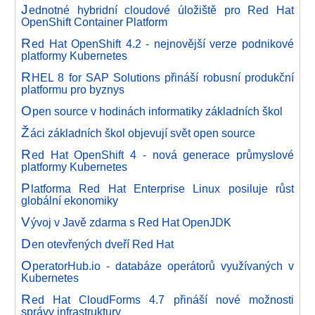
J
ednotné hybridní cloudové úložiště pro Red Hat
OpenShift Container Platform
R
ed Hat OpenShift 4.2 - nejnovější verze podnikové
platformy Kubernetes
R
HEL 8 for SAP Solutions přináší robusní produkční
platformu pro byznys
O
pen source v hodinách informatiky základních škol
Ž
áci základních škol objevují svět open source
R
ed Hat OpenShift 4 - nová generace průmyslové
platformy Kubernetes
P
latforma Red Hat Enterprise Linux posiluje růst
globální ekonomiky
V
ývoj v Javě zdarma s Red Hat OpenJDK
D
en otevřených dveří Red Hat
O
peratorHub.io - databáze operátorů využívaných v
Kubernetes
R
ed Hat CloudForms 4.7 přináší nové možnosti
správy infrastruktury