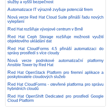
služby a vyšší bezpečnost
A
utomatizace IT výrazně zvyšuje potenciál firem
N
ová verze Red Hat Cloud Suite přináší řadu nových
vylepšení
R
ed Hat rozšiřuje vývojové centrum v Brně
R
ed Hat Ceph Storage rozšiřuje možnosti využití
objektového ukládání dat
R
ed Hat CloudForms 4.5 přináší automatizaci do
správy prostředí s více cloudy
N
ová verze podnikové automatizační platformy
Ansible Tower by Red Hat
R
ed Hat OpenStack Platform pro firemní aplikace a
poskytovatele cloudových služeb
R
ed Hat CloudForms - otevřené platforma pro správu
hybridních cloudů
R
ed Hat OpenShift Dedicated pro prostředí Google
Cloud Platform