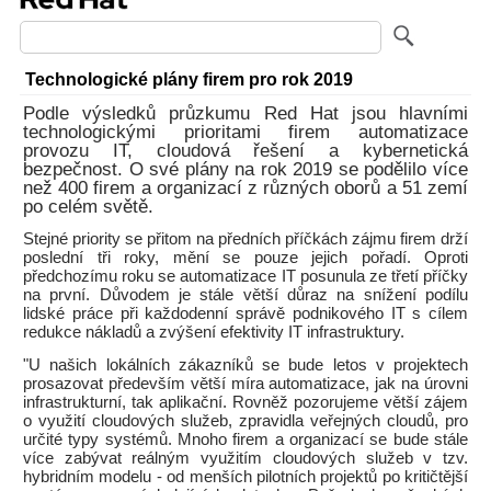
Technologické plány firem pro rok 2019
Podle výsledků průzkumu Red Hat jsou hlavními
technologickými prioritami firem automatizace
provozu IT, cloudová řešení a kybernetická
bezpečnost. O své plány na rok 2019 se podělilo více
než 400 firem a organizací z různých oborů a 51 zemí
po celém světě.
Stejné priority se přitom na předních příčkách zájmu firem drží
poslední tři roky, mění se pouze jejich pořadí. Oproti
předchozímu roku se automatizace IT posunula ze třetí příčky
na první. Důvodem je stále větší důraz na snížení podílu
lidské práce při každodenní správě podnikového IT s cílem
redukce nákladů a zvýšení efektivity IT infrastruktury.
"U našich lokálních zákazníků se bude letos v projektech
prosazovat především větší míra automatizace, jak na úrovni
infrastrukturní, tak aplikační. Rovněž pozorujeme větší zájem
o využití cloudových služeb, zpravidla veřejných cloudů, pro
určité typy systémů. Mnoho firem a organizací se bude stále
více zabývat reálným využitím cloudových služeb v tzv.
hybridním modelu - od menších pilotních projektů po kritičtější