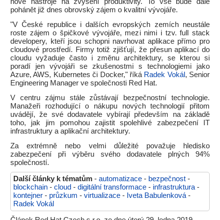
nové nástroje na zvýšení produktivity. To vše bude dále
pohánět již dnes obrovský zájem o kvalitní vývojáře.
"V České republice i dalších evropských zemích neustále
roste zájem o špičkové vývojáře, mezi nimi i tzv. full stack
developery, kteří jsou schopni navrhovat aplikace přímo pro
cloudové prostředí. Firmy totiž zjišťují, že přesun aplikací do
cloudu vyžaduje často i změnu architektury, se kterou si
poradí jen vývojáři se zkušenostmi s technologiemi jako
Azure, AWS, Kubernetes či Docker," říká
Radek Vokál
, Senior
Engineering Manager ve společnosti Red Hat.
V centru zájmu stále zůstávají bezpečnostní technologie.
Manažeři rozhodující o nákupu nových technologií přitom
uvádějí, že své dodavatele vybírají především na základě
toho, jak jim pomohou zajistit spolehlivé zabezpečení IT
infrastruktury a aplikační architektury.
Za extrémně nebo velmi důležité považuje hledisko
zabezpečení při výběru svého dodavatele plných 94%
společností.
Další články k tématům
-
automatizace
-
bezpečnost
-
blockchain
-
cloud
-
digitální transformace
-
infrastruktura
-
kontejner
-
průzkum
-
virtualizace
-
Iveta Babulenková
-
Radek Vokál