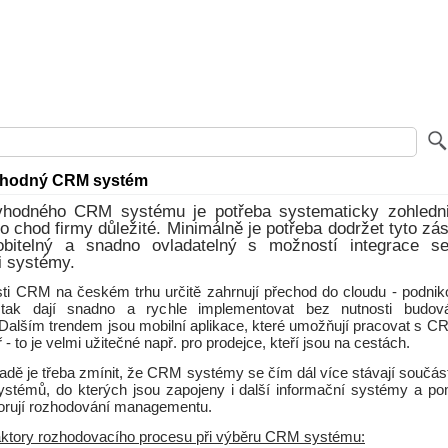
 vhodný CRM systém
vhodného CRM systému je potřeba systematicky zohledni
ro chod firmy důležité. Minimálně je potřeba dodržet tyto zá
obitelný a snadno ovladatelný s možností integrace se
i systémy.
sti CRM na českém trhu určitě zahrnují přechod do cloudu - podnik
ak dají snadno a rychle implementovat bez nutnosti budová
y. Dalším trendem jsou mobilní aplikace, které umožňují pracovat s 
- to je velmi užitečné např. pro prodejce, kteří jsou na cestách.
adě je třeba zmínit, že CRM systémy se čím dál více stávají součás
 systémů, do kterých jsou zapojeny i další informační systémy a p
orují rozhodování managementu.
ktory rozhodovacího procesu při výběru CRM systému: