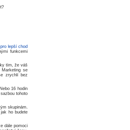
t?
ro lepší chod
nými funkcemi
lky tím, že váš
 Marketing se
e zrychlí bez
 Nebo 16 hodin
u sazbou tohoto
vým skupinám.
 jak ho budete
že dále pomoci