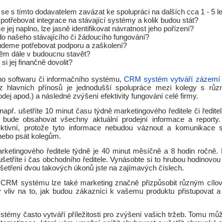
e s tímto dodavatelem zavázat ke spolupráci na dalších cca 1 - 5 le
otřebovat integrace na stávající systémy a kolik budou stát?
 jej naplno, lze jasně identifikovat návratnost jeho pořízení?
o našeho stávajícího či žádoucího fungování?
deme potřebovat podporu a zaškolení?
ěm dále v budoucnu stavět?
i jej finančně dovolit?
o softwaru či informačního systému,
CRM systém vytváří zázemí p
z hlavních přínosů je jednodušší spolupráce mezi kolegy s růz
odej apod.) a následné zvýšení efektivity fungování celé firmy.
př. ušetříte 10 minut času týdně marketingového ředitele či ředite
ude obsahovat všechny aktuální prodejní informace a reporty.
ektivní, protože tyto informace nebudou váznout a komunikace s
 nebo psát kolegům.
rketingového ředitele týdně je 40 minut měsíčně a 8 hodin ročně.
šetříte i čas obchodního ředitele. Vynásobte si to hrubou hodinovo
ušetření dvou takových úkonů jste na zajímavých číslech.
 CRM systému lze také marketing značně přizpůsobit různým cílo
vliv na to, jak budou zákazníci k vašemu produktu přistupovat a
témy často vytváří příležitosti pro zvýšení vašich tržeb. Tomu mů