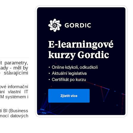
t parametry,
sady - měl by
 stávajícími
ové informační
ní vlastní IT
CRM systémem i
tí BI (Business
omocí datových