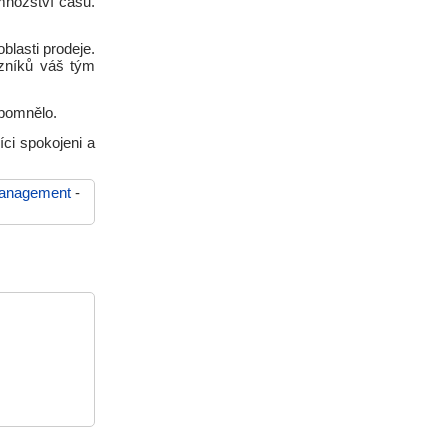
množství času.
lasti prodeje.
azníků váš tým
apomnělo.
ci spokojeni a
anagement
-