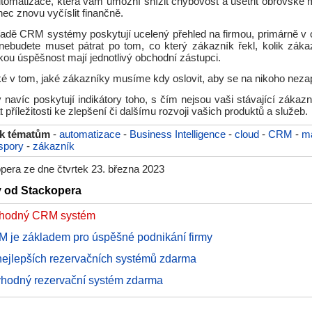
utomatizace, která vám umožní snížit chybovost a ušetřit obrovské 
ec znovu vyčíslit finančně.
řadě CRM systémy poskytují ucelený přehled na firmou, primárně v ob
nebudete muset pátrat po tom, co který zákazník řekl, kolik zák
akou úspěšnost mají jednotlivý obchodní zástupci.
ké v tom, jaké zákazníky musíme kdy oslovit, aby se na nikoho nez
avíc poskytují indikátory toho, s čím nejsou vaši stávající zákazní
 příležitosti ke zlepšení či dalšímu rozvoji vašich produktů a služeb.
 k tématům
-
automatizace
-
Business Intelligence
-
cloud
-
CRM
-
m
spory
-
zákazník
pera ze dne čtvrtek 23. března 2023
y od Stackopera
 vhodný CRM systém
RM je základem pro úspěšné podnikání firmy
nejlepších rezervačních systémů zdarma
 vhodný rezervační systém zdarma