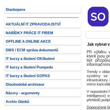
Stackopera
AKTUÁLNÍ IT ZPRAVODAJSTVÍ
NABÍDKY PRÁCE IT FIREM
OFFLINE A ONLINE AKCE
Jak vybrat
DMS / ECM správa dokumentů
Při výběru 
které jsou p
IT kurzy a školení OKškolení
být přizpůs
informačním
IT kurzy a školení Pumpedu
Trendy v obla
IT kurzy a školení GOPAS
systémy se t
infrastruktur
mimo kancelář 
Dlouhodobá archivace
V neposlední ř
Názory - argumenty
Intelligence)
přehledů podp
Archiv článků
Doporučené fa