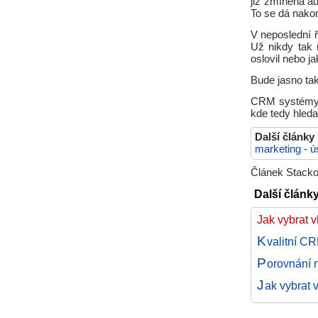
již zmíněná a
To se dá nakon
V neposlední 
Už nikdy tak 
oslovil nebo j
Bude jasno ta
CRM systémy n
kde tedy hledat
Další články
marketing
-
ú
Článek Stacko
Další článk
Jak vybrat
K
valitní C
P
orovnání 
J
ak vybrat