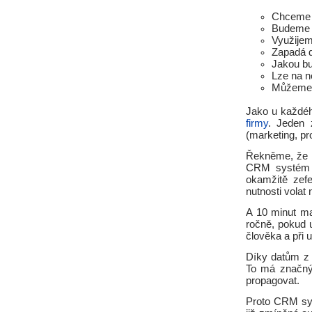
Chceme s
Budeme p
Využijeme
Zapadá d
Jakou bu
Lze na n
Můžeme s
Jako u každéh
firmy
. Jeden 
(marketing, pr
Řekněme, že na
CRM systém b
okamžitě zef
nutnosti volat
A 10 minut ma
ročně, pokud u
člověka a při 
Díky datům z
To má značný 
propagovat.
Proto CRM sys