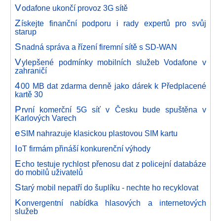
V
odafone ukončí provoz 3G sítě
Z
ískejte finanční podporu i rady expertů pro svůj
starup
S
nadná správa a řízení firemní sítě s SD-WAN
V
ylepšené podmínky mobilních služeb Vodafone v
zahraničí
4
00 MB dat zdarma denně jako dárek k Předplacené
kartě 30
P
rvní komerční 5G síť v Česku bude spuštěna v
Karlových Varech
e
SIM nahrazuje klasickou plastovou SIM kartu
I
oT firmám přináší konkurenční výhody
E
cho testuje rychlost přenosu dat z policejní databáze
do mobilů uživatelů
S
tarý mobil nepatří do šuplíku - nechte ho recyklovat
K
onvergentní nabídka hlasových a internetových
služeb