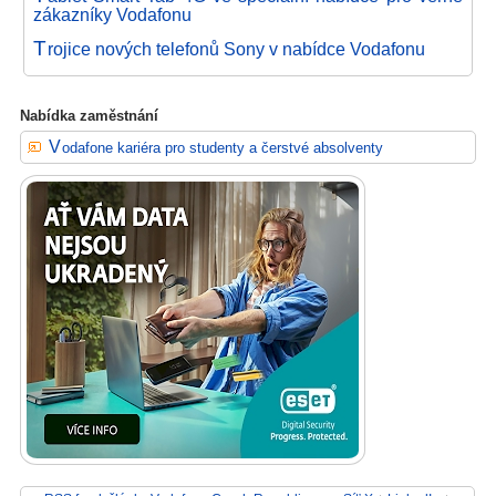
zákazníky Vodafonu
T
rojice nových telefonů Sony v nabídce Vodafonu
Nabídka zaměstnání
Vodafone kariéra pro studenty a čerstvé absolventy