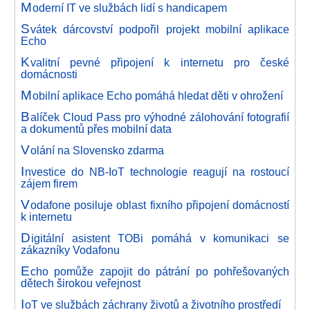
M
oderní IT ve službách lidí s handicapem
S
vátek dárcovství podpořil projekt mobilní aplikace
Echo
K
valitní pevné připojení k internetu pro české
domácnosti
M
obilní aplikace Echo pomáhá hledat děti v ohrožení
B
alíček Cloud Pass pro výhodné zálohování fotografií
a dokumentů přes mobilní data
V
olání na Slovensko zdarma
I
nvestice do NB-IoT technologie reagují na rostoucí
zájem firem
V
odafone posiluje oblast fixního připojení domácností
k internetu
D
igitální asistent TOBi pomáhá v komunikaci se
zákazníky Vodafonu
E
cho pomůže zapojit do pátrání po pohřešovaných
dětech širokou veřejnost
I
oT ve službách záchrany životů a životního prostředí