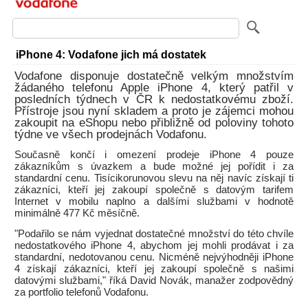
iPhone 4: Vodafone jich má dostatek
Vodafone disponuje dostatečně velkým množstvím
žádaného telefonu Apple iPhone 4, který patřil v
posledních týdnech v ČR k nedostatkovému zboží.
Přístroje jsou nyní skladem a proto je zájemci mohou
zakoupit na eShopu nebo přibližně od poloviny tohoto
týdne ve všech prodejnách Vodafonu.
Současně končí i omezení prodeje iPhone 4 pouze
zákazníkům s úvazkem a bude možné jej pořídit i za
standardní cenu. Tisícikorunovou slevu na něj navíc získají ti
zákazníci, kteří jej zakoupí společně s datovým tarifem
Internet v mobilu naplno a dalšími službami v hodnotě
minimálně 477 Kč měsíčně.
"Podařilo se nám vyjednat dostatečné množství do této chvíle
nedostatkového iPhone 4, abychom jej mohli prodávat i za
standardní, nedotovanou cenu. Nicméně nejvýhodněji iPhone
4 získají zákazníci, kteří jej zakoupí společně s našimi
datovými službami," říká David Novák, manažer zodpovědný
za portfolio telefonů Vodafonu.