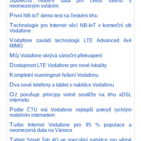
S
polečná mobilní data pro celou rodinu s
neomezeným voláním
P
rvní NB-IoT demo test na českém trhu
T
echnologie pro Internet věcí NB-IoT v komerční síti
Vodafone
V
odafone zavádí technologii LTE Advanced 4x4
MIMO
M
ůj Vodafone skrývá vánoční překvapení
D
ostupnost LTE Vodafone pro nové lokality
K
ompletní roamingové řešení Vodafonu
D
va nové telefony a tablet v nabídce Vodafonu
O
2 porušuje principy volné soutěže na trhu xDSL
internetu
P
odle ČTÚ má Vodafone nejlepší pokrytí rychlým
mobilním internetem
T
urbo Internet Vodafone pro 95 % populace a
neomezená data na Vánoce
T
ablet Smart Tab 4G ve speciální nabídce pro věrné