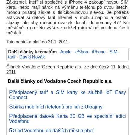
Zákazníci, kteří si společně s iPhone 4 zakoupí novou SIM
kartu, nebo mají nárok na výměnu telefonu po dvou letech,
mohou přístroj získat s tisícikorunovou slevou. Je potřeba
aktivovat si datový tarif Internet v mobilu naplno a ostatní
služby tak, aby měsíční úvazek dosáhl dohromady 477 Kč
měsíčně a na této výši se udržel minimálně po dobu šesti
měsíců.
Tato nabídka platí do 31.1. 2011.
Další články k tématům
-
Apple
-
eShop
-
iPhone
-
SIM
-
tarif
-
David Novák
Článek Vodafone Czech Republic a.s. ze dne úterý 11. ledna
2011
Další články od Vodafone Czech Republic a.s.
P
ředplacený tarif a SIM karty ke službě IoT Easy
Connect
S
bírka mobilních telefonů pro lidi z Ukrajiny
P
ředplacená datová Karta 30 GB ve speciální edici
Vodafonu
5
G od Vodafonu do dalších měst a obcí