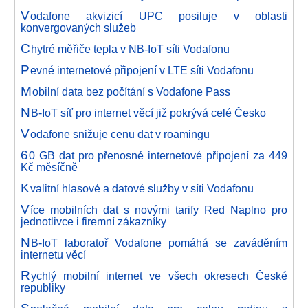
V
odafone akvizicí UPC posiluje v oblasti
konvergovaných služeb
C
hytré měřiče tepla v NB-IoT síti Vodafonu
P
evné internetové připojení v LTE síti Vodafonu
M
obilní data bez počítání s Vodafone Pass
N
B-IoT síť pro internet věcí již pokrývá celé Česko
V
odafone snižuje cenu dat v roamingu
6
0 GB dat pro přenosné internetové připojení za 449
Kč měsíčně
K
valitní hlasové a datové služby v síti Vodafonu
V
íce mobilních dat s novými tarify Red Naplno pro
jednotlivce i firemní zákazníky
N
B-IoT laboratoř Vodafone pomáhá se zaváděním
internetu věcí
R
ychlý mobilní internet ve všech okresech České
republiky