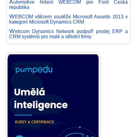
A
utomotive řešení WEBCOM pro Ford Česká
republika
W
EBCOM vítězem soutěže Microsoft Awards 2013 v
kategorii Microsoft Dynamics CRM
W
ebcom Dynamics Network podpoří prodej ERP a
CRM systémů pro malé a střední firmy