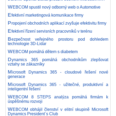
W
EBCOM spustil nový odborný web o Automotive
E
fektivní marketingová komunikace firmy
P
ropojení obchodních aplikací zvyšuje efektivitu firmy
E
fektivní řízení servisních pracovníků v terénu
B
ezpečnost veřejného prostoru pod dohledem
technologie 3D-Lidar
W
EBCOM pomáhá dětem s diabetem
D
ynamics 365 pomáhá obchodníkům zlepšovat
vztahy se zákazníky
M
icrosoft Dynamics 365 - cloudové řešení nové
generace
M
icrosoft Dynamics 365 - užitečné, produktivní a
inteligentní řešení
W
EBCOM 8 STEPS analýza pomáhá firmám k
úspěšnému rozvoji
W
EBCOM obhájil členství v elitní skupině Microsoft
Dynamics President´s Club