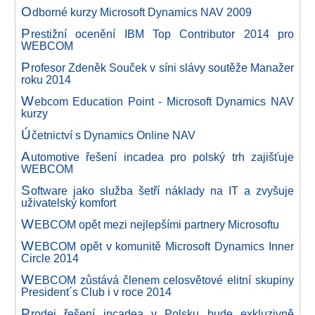
O
dborné kurzy Microsoft Dynamics NAV 2009
P
restižní ocenění IBM Top Contributor 2014 pro
WEBCOM
P
rofesor Zdeněk Souček v síni slávy soutěže Manažer
roku 2014
W
ebcom Education Point - Microsoft Dynamics NAV
kurzy
Ú
četnictví s Dynamics Online NAV
A
utomotive řešení incadea pro polský trh zajišťuje
WEBCOM
S
oftware jako služba šetří náklady na IT a zvyšuje
uživatelský komfort
W
EBCOM opět mezi nejlepšími partnery Microsoftu
W
EBCOM opět v komunitě Microsoft Dynamics Inner
Circle 2014
W
EBCOM zůstává členem celosvětové elitní skupiny
President´s Club i v roce 2014
P
rodej řešení incadea v Polsku bude exkluzivně