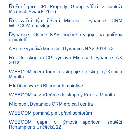
Ř
ešení pro CPI Property Group vítězí v soutěži
Microsoft Awards 2016
R
ealizační tým řešení Microsoft Dynamics CRM
WEBCOMu posiluje
D
ynamics Online NAV pružně reaguje na potřeby
uživatelů
4
Home využívá Microsoft Dynamics NAV 2013 R2
R
ealitní skupina CPI využívá Microsoft Dynamics AX
2012
W
EBCOM mění logo a vstupuje do skupiny Konica
Minolta
E
fektivní využití BI pro automototive
W
EBCOM se začleňuje do skupiny Konica Minolta
M
icrosoft Dynamics CRM pro call centra
W
EBCOM pomáhá plnit přání seniorům
W
EBCOM uspěl v týmové sportovní soutěži
ITchampions Únětická 12