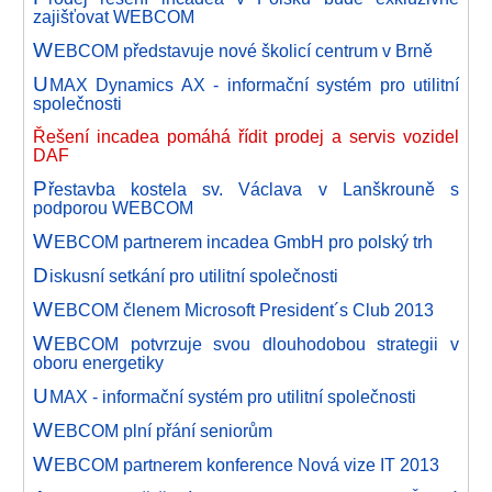
zajišťovat WEBCOM
W
EBCOM představuje nové školicí centrum v Brně
U
MAX Dynamics AX - informační systém pro utilitní
společnosti
Řešení incadea pomáhá řídit prodej a servis vozidel
DAF
P
řestavba kostela sv. Václava v Lanškrouně s
podporou WEBCOM
W
EBCOM partnerem incadea GmbH pro polský trh
D
iskusní setkání pro utilitní společnosti
W
EBCOM členem Microsoft President´s Club 2013
W
EBCOM potvrzuje svou dlouhodobou strategii v
oboru energetiky
U
MAX - informační systém pro utilitní společnosti
W
EBCOM plní přání seniorům
W
EBCOM partnerem konference Nová vize IT 2013