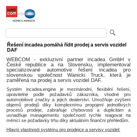
Řešení incadea pomáhá řídit prodej a servis vozidel
DAF
WEBCOM - exkluzivní partner incadea GmbH v
České republice a na Slovensku, implementoval
specializované automotive řešení incadea pro
slovenskou společnost Wanicki Truck, která je
zaměřená na prodej a servis vozidel DAF.
Systém incadea.engine je mezinárodní, flexibilní řešení,
upravitelné podle požadavků zákazníka, vhodné pro
automobilové značky a jejich dealerství. Umožňuje zvýšení
objemů prodejů díky komplexnímu propojení jednotlivých
procesů prodeje, zabraňuje chybovosti a duplicitám a
usnadňuje managementu společností rychle reagovat na
měnící se požadavky trhu díky aktuálním finanční přehledům.
Hlavní vlastnosti systému pro prodejce a servisy vozidel: