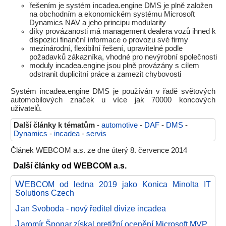
řešením je systém incadea.engine DMS je plně založen
na obchodním a ekonomickém systému Microsoft
Dynamics NAV a jeho principu modularity
díky provázanosti má management dealera vozů ihned k
dispozici finanční informace o provozu své firmy
mezinárodní, flexibilní řešení, upravitelné podle
požadavků zákazníka, vhodné pro nevýrobní společnosti
moduly incadea.engine jsou plně provázány s cílem
odstranit duplicitní práce a zamezit chybovosti
Systém incadea.engine DMS je používán v řadě světových
automobilových značek u více jak 70000 koncových
uživatelů.
Další články k tématům
-
automotive
-
DAF
-
DMS
-
Dynamics
-
incadea
-
servis
Článek WEBCOM a.s. ze dne úterý 8. července 2014
Další články od WEBCOM a.s.
W
EBCOM od ledna 2019 jako Konica Minolta IT
Solutions Czech
J
an Svoboda - nový ředitel divize incadea
J
aromír Šponar získal pretižní ocenění Microsoft MVP