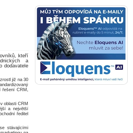
vníků, kteří
odnických a
o dodavatele
ostl již na 30
ndardizovaný
ní řešení CRM,
b v oblasti CRM
ší a největší
bchodní ředitel
e stávajícími
 marketingu na