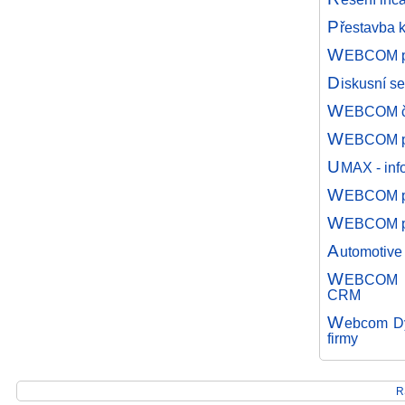
P
řestavba 
W
EBCOM pa
D
iskusní se
W
EBCOM čl
W
EBCOM po
U
MAX - info
W
EBCOM pl
W
EBCOM pa
A
utomotive
W
EBCOM ví
CRM
W
ebcom Dy
firmy
R