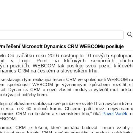
tým řešení Microsoft Dynamics CRM WEBCOMu posiluje
Od začátku roku 2016 nastoupilo 10 nových spolupraco
bili v Logic Point na klíčových seniorních obch
kých pozicích. WEBCOM tak posiluje svou pozici klíčovéh
ynamics CRM na českém a slovenském trhu.
se stávající tým realizující řešení CRM ve společnosti WEBCOM rozr
em společnosti WEBCOM je významným způsobem rozšířit sta
soft Dynamics CRM o nové vlastní moduly a vytvořit multifunkč
okrývající potřeby firem.
ategii očekáváme stabilizaci své pozice ve světě IT a navýšení trže
t o více než 60 milionů korun. Chceme patřit mezi nejvýznamněj
ynamics CRM na českém a slovenském trhu," říká
Pavel Vaněk
, o
 WEBCOM.
namics CRM je řešení, které pomáhá budovat firmám vztahy s
ískávat nové klienty. CRM zvyšuje produktivitu prodeje a efektivitu