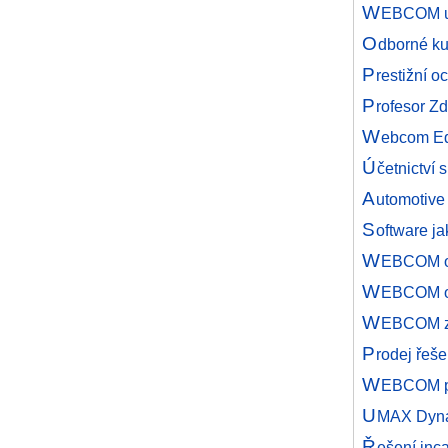
W
EBCOM us
O
dborné k
P
restižní 
P
rofesor Z
W
ebcom Ed
Ú
četnictví
A
utomotive
S
oftware ja
W
EBCOM op
W
EBCOM op
W
EBCOM zůs
P
rodej řeš
W
EBCOM př
U
MAX Dynam
Ř
ešení inc