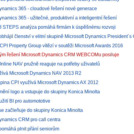
Dynamics 365 - cloudové řešení nové generace
ynamics 365 - užitečné, produktivní a inteligentní řešení
STEPS analýza pomáhá firmám k úspěšnému rozvoji
ájil členství v elitní skupině Microsoft Dynamics President´s
 CPI Property Group vítězí v soutěži Microsoft Awards 2016
 tým řešení Microsoft Dynamics CRM WEBCOMu posiluje
nline NAV pružně reaguje na potřeby uživatelů
ívá Microsoft Dynamics NAV 2013 R2
kupina CPI využívá Microsoft Dynamics AX 2012
ní logo a vstupuje do skupiny Konica Minolta
yužití BI pro automototive
 začleňuje do skupiny Konica Minolta
Dynamics CRM pro call centra
máhá plnit přání seniorům