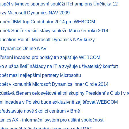
pěl v týmové sportovní soutěži ITchampions Únětická 12
urzy Microsoft Dynamics NAV 2009
ocenění IBM Top Contributor 2014 pro WEBCOM
deněk Souček v síni slávy soutěže Manažer roku 2014
ucation Point - Microsoft Dynamics NAV kurzy
 s Dynamics Online NAV
 řešení incadea pro polský trh zajišťuje WEBCOM
ko služba šetří náklady na IT a zvyšuje uživatelský komfort
ět mezi nejlepšími partnery Microsoftu
ět v komunitě Microsoft Dynamics Inner Circle 2014
tává členem celosvětové elitní skupiny President´s Club i v 
ení incadea v Polsku bude exkluzivně zajišťovat WEBCOM
edstavuje nové školicí centrum v Brně
ics AX - informační systém pro utilitní společnosti
adea pomáhá řídit prodej a servis vozidel DAF