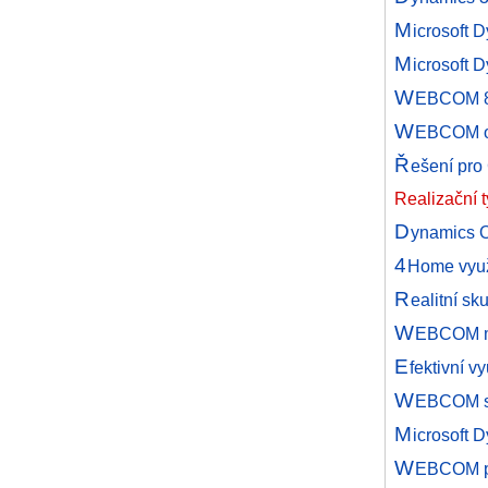
M
icrosoft 
M
icrosoft D
W
EBCOM 8 
W
EBCOM obh
Ř
ešení pro
Realizační
D
ynamics O
4
Home využ
R
ealitní s
W
EBCOM mě
E
fektivní v
W
EBCOM se
M
icrosoft 
W
EBCOM po