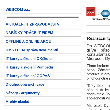
WEBCOM a.s.
AKTUÁLNÍ IT ZPRAVODAJSTVÍ
NABÍDKY PRÁCE IT FIREM
Realizační 
OFFLINE A ONLINE AKCE
Do WEBCOMu 
dříve půso
DMS / ECM správa dokumentů
konzultants
Microsoft D
IT kurzy a školení OKškolení
Tímto krokem 
IT kurzy a školení Pumpedu
osob. Záměr
produkt Micro
IT kurzy a školení GOPAS
plnohodnotně p
Dlouhodobá archivace
"Díky této str
během tří le
Názory - argumenty
dodavatele D
společnosti
Archiv článků
Microsoft Dy
zákazníky a z