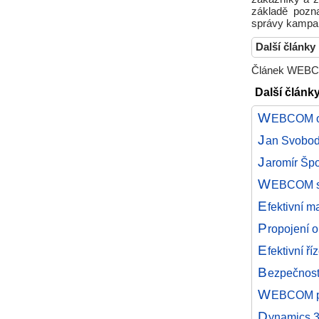
základě pozna
správy kampan
Další články
Článek WEBCO
Další člán
W
EBCOM od
J
an Svoboda
J
aromír Špo
W
EBCOM sp
E
fektivní 
P
ropojení o
E
fektivní ř
B
ezpečnost
W
EBCOM p
D
ynamics 3