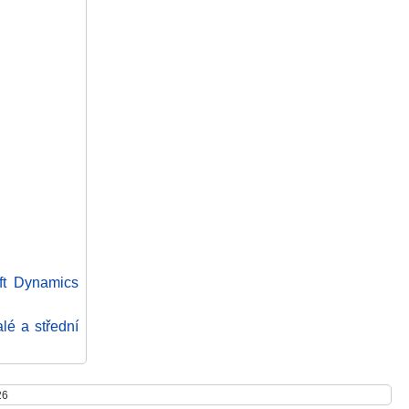
ft Dynamics
é a střední
26