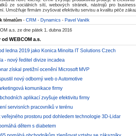
tků ze sociálních sítí, webových stránek, nástrojů pro business 
í. Umožňuje firmám zvyšovat efektivitu servisu a kvalitu péče zák
 k tématům
-
CRM
-
Dynamics
-
Pavel Vaněk
M a.s. ze dne pátek 1. dubna 2016
ky od WEBCOM a.s.
 ledna 2019 jako Konica Minolta IT Solutions Czech
 - nový ředitel divize incadea
nar získal pretižní ocenění Microsoft MVP
ustil nový odborný web o Automotive
marketingová komunikace firmy
bchodních aplikací zvyšuje efektivitu firmy
ízení servisních pracovníků v terénu
 veřejného prostoru pod dohledem technologie 3D-Lidar
omáhá dětem s diabetem
65 pomáhá obchodníkům zlepšovat vztahy se zákazníky