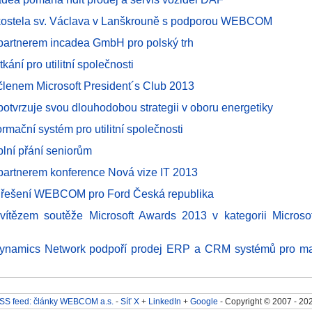
kostela sv. Václava v Lanškrouně s podporou WEBCOM
rtnerem incadea GmbH pro polský trh
tkání pro utilitní společnosti
enem Microsoft President´s Club 2013
tvrzuje svou dlouhodobou strategii v oboru energetiky
rmační systém pro utilitní společnosti
ní přání seniorům
rtnerem konference Nová vize IT 2013
 řešení WEBCOM pro Ford Česká republika
tězem soutěže Microsoft Awards 2013 v kategorii Microso
namics Network podpoří prodej ERP a CRM systémů pro mal
SS feed: články WEBCOM a.s.
-
Síť X
+
LinkedIn
+
Google
- Copyright © 2007 - 20