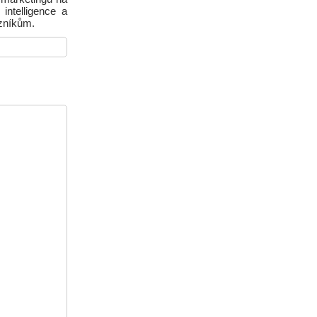
intelligence a
azníkům.