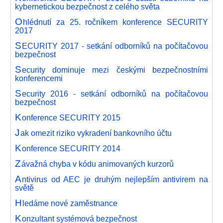
kybernetickou bezpečnost z celého světa
O
hlédnutí za 25. ročníkem konference SECURITY
2017
S
ECURITY 2017 - setkání odborníků na počítačovou
bezpečnost
S
ecurity dominuje mezi českými bezpečnostními
konferencemi
S
ecurity 2016 - setkání odborníků na počítačovou
bezpečnost
K
onference SECURITY 2015
J
ak omezit riziko vykradení bankovního účtu
K
onference SECURITY 2014
Z
ávažná chyba v kódu animovaných kurzorů
A
ntivirus od AEC je druhým nejlepším antivirem na
světě
H
ledáme nové zaměstnance
K
onzultant systémová bezpečnost