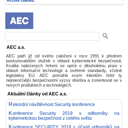
Archiv článků
AEC a.s.
AEC patří již od svého založení v roce 1991 k předním
poskytovatelům služeb v oblasti kybernetické bezpečnosti.
Kvalita nabízených řešení se opírá o dlouholetou praxi v
oblasti informační technologií a ověřené standardy, včetně
legislativy EU. AEC pomáhá svým klientům řešit ty
nejnáročnější bezpečnostní výzvy dneška a zorientovat se v
nových produktech a technologiích.
Aktuální články od AEC a.s.
R
ekordní návštěvnost Security konference
K
onference Security 2019 s odborníky na
kybernetickou bezpečnost z celého světa
K
onference SECURITY 2018 s účastí odborníků na