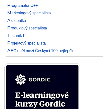
P
rogramátor C++
M
arketingový specialista
A
sistentka
P
roduktový specialista
T
echnik IT
P
rojektový specialista
A
EC opět mezi Českými 100 nejlepšími