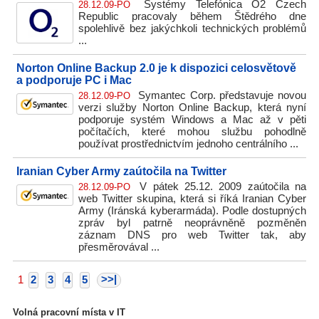
Systémy Telefónica O2 Czech
28.12.09-PO
Republic pracovaly během Štědrého dne
spolehlivě bez jakýchkoli technických problémů
...
Norton Online Backup 2.0 je k dispozici celosvětově
a podporuje PC i Mac
Symantec Corp. představuje novou
28.12.09-PO
verzi služby Norton Online Backup, která nyní
podporuje systém Windows a Mac až v pěti
počítačích, které mohou službu pohodlně
používat prostřednictvím jednoho centrálního ...
Iranian Cyber Army zaútočila na Twitter
V pátek 25.12. 2009 zaútočila na
28.12.09-PO
web Twitter skupina, která si říká Iranian Cyber
Army (Iránská kyberarmáda). Podle dostupných
zpráv byl patrně neoprávněně pozměněn
záznam DNS pro web Twitter tak, aby
přesměrovával ...
>>|
1
2
3
4
5
Volná pracovní místa v IT