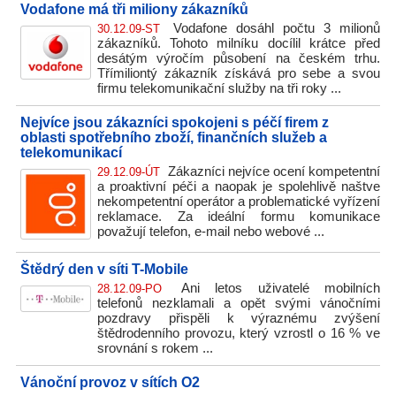
Vodafone má tři miliony zákazníků
Vodafone dosáhl počtu 3 milionů
30.12.09-ST
zákazníků. Tohoto milníku docílil krátce před
desátým výročím působení na českém trhu.
Třímiliontý zákazník získává pro sebe a svou
firmu telekomunikační služby na tři roky ...
Nejvíce jsou zákazníci spokojeni s péčí firem z
oblasti spotřebního zboží, finančních služeb a
telekomunikací
Zákazníci nejvíce ocení kompetentní
29.12.09-ÚT
a proaktivní péči a naopak je spolehlivě naštve
nekompetentní operátor a problematické vyřízení
reklamace. Za ideální formu komunikace
považují telefon, e-mail nebo webové ...
Štědrý den v síti T-Mobile
Ani letos uživatelé mobilních
28.12.09-PO
telefonů nezklamali a opět svými vánočními
pozdravy přispěli k výraznému zvýšení
štědrodenního provozu, který vzrostl o 16 % ve
srovnání s rokem ...
Vánoční provoz v sítích O2