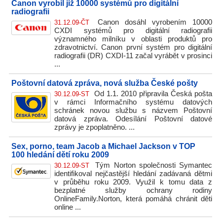
Canon vyrobil již 10000 systémů pro digitální
radiografii
Canon dosáhl vyrobením 10000
31.12.09-ČT
CXDI systémů pro digitální radiografii
významného milníku v oblasti produktů pro
zdravotnictví. Canon první systém pro digitální
radiografii (DR) CXDI-11 začal vyrábět v prosinci
...
Poštovní datová zpráva, nová služba České pošty
Od 1.1. 2010 připravila Česká pošta
30.12.09-ST
v rámci Informačního systému datových
schránek novou službu s názvem Poštovní
datová zpráva. Odesílání Poštovní datové
zprávy je zpoplatněno. ...
Sex, porno, team Jacob a Michael Jackson v TOP
100 hledání dětí roku 2009
Tým Norton společnosti Symantec
30.12.09-ST
identifikoval nejčastější hledání zadávaná dětmi
v průběhu roku 2009. Využil k tomu data z
bezplatné služby ochrany rodiny
OnlineFamily.Norton, která pomáhá chránit děti
online ...