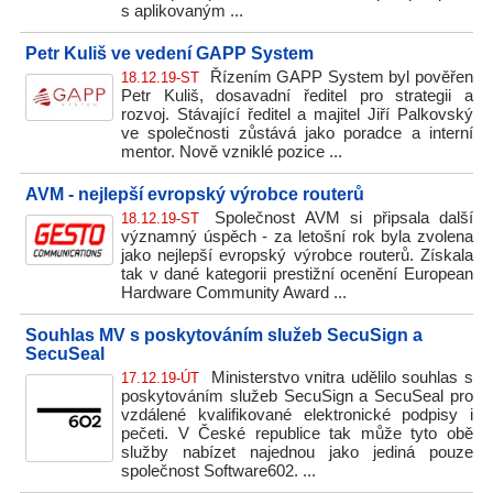
s aplikovaným ...
Petr Kuliš ve vedení GAPP System
Řízením GAPP System byl pověřen
18.12.19-ST
Petr Kuliš, dosavadní ředitel pro strategii a
rozvoj. Stávající ředitel a majitel Jiří Palkovský
ve společnosti zůstává jako poradce a interní
mentor. Nově vzniklé pozice ...
AVM - nejlepší evropský výrobce routerů
Společnost AVM si připsala další
18.12.19-ST
významný úspěch - za letošní rok byla zvolena
jako nejlepší evropský výrobce routerů. Získala
tak v dané kategorii prestižní ocenění European
Hardware Community Award ...
Souhlas MV s poskytováním služeb SecuSign a
SecuSeal
Ministerstvo vnitra udělilo souhlas s
17.12.19-ÚT
poskytováním služeb SecuSign a SecuSeal pro
vzdálené kvalifikované elektronické podpisy i
pečeti. V České republice tak může tyto obě
služby nabízet najednou jako jediná pouze
společnost Software602. ...