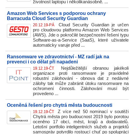
životnost laptopu i několikanásobně. ...
Amazon Web Services s podporou ochrany
Barracuda Cloud Security Guardian
Cloud Security Guardian je určen
20.12.19-PÁ
pro cloudovou platformu Amazon Web Services
(AWS). Jde o pokročilé bezpečnostní řešení typu
Software-as-a-Service (SaaS), které uživatele
automaticky varuje před ...
Ransomware ve zdravotnictví - MZ radí jak na
prevenci i co dělat při napadeni
Nejdůležitější obranou jakékoli
19.12.19-ČT
organizace proti ransomware je pravidelné
robustní zálohování - obnova dat z nedávné
zálohy tak může zabránit útoku ransomware na
ochromení činnosti. Zálohování musí být
provedeno ...
Oceněná řešení pro chytrá města budoucnosti
Z více než 50 nominací v soutěži
19.12.19-ČT
Chytrá města pro budoucnost 2019 bylo porotou
oceněno 17 obcí, měst, krajů a dodavatelů.
Letošní portfolio inteligentních služeb a projektů
samospráv potvrdilo rostoucí chuť po spolupráci