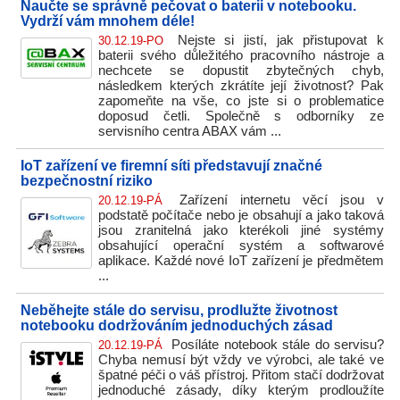
Naučte se správně pečovat o baterii v notebooku.
Vydrží vám mnohem déle!
Nejste si jistí, jak přistupovat k
30.12.19-PO
baterii svého důležitého pracovního nástroje a
nechcete se dopustit zbytečných chyb,
následkem kterých zkrátíte její životnost? Pak
zapomeňte na vše, co jste si o problematice
doposud četli. Společně s odborníky ze
servisního centra ABAX vám ...
IoT zařízení ve firemní síti představují značné
bezpečnostní riziko
Zařízení internetu věcí jsou v
20.12.19-PÁ
podstatě počítače nebo je obsahují a jako taková
jsou zranitelná jako kterékoli jiné systémy
obsahující operační systém a softwarové
aplikace. Každé nové IoT zařízení je předmětem
...
Neběhejte stále do servisu, prodlužte životnost
notebooku dodržováním jednoduchých zásad
Posíláte notebook stále do servisu?
20.12.19-PÁ
Chyba nemusí být vždy ve výrobci, ale také ve
špatné péči o váš přístroj. Přitom stačí dodržovat
jednoduché zásady, díky kterým prodloužíte