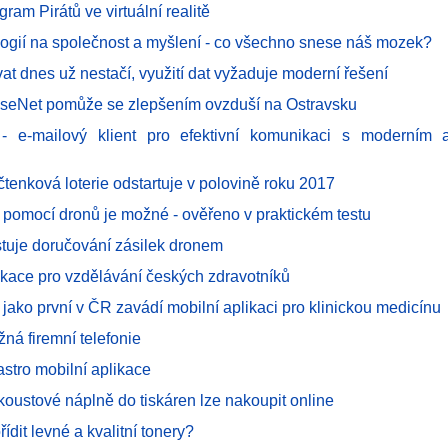
gram Pirátů ve virtuální realitě
ologií na společnost a myšlení - co všechno snese náš mozek?
at dnes už nestačí, využití dat vyžaduje moderní řešení
nseNet pomůže se zlepšením ovzduší na Ostravsku
- e-mailový klient pro efektivní komunikaci s moderním a 
tenková loterie odstartuje v polovině roku 2017
 pomocí dronů je možné - ověřeno v praktickém testu
estuje doručování zásilek dronem
likace pro vzdělávání českých zdravotníků
k jako první v ČR zavádí mobilní aplikaci pro klinickou medicínu
ná firemní telefonie
stro mobilní aplikace
koustové náplně do tiskáren lze nakoupit online
řídit levné a kvalitní tonery?