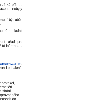
 získá přístup
aceno, nebyly
musí být oběti
.
utné zohlednit
odní úřad pro
ité informace,
 ransomwarem
.
ánili odhalení.
 protokol,
rnetičtí
 získání
eoprávněného
nasadit do