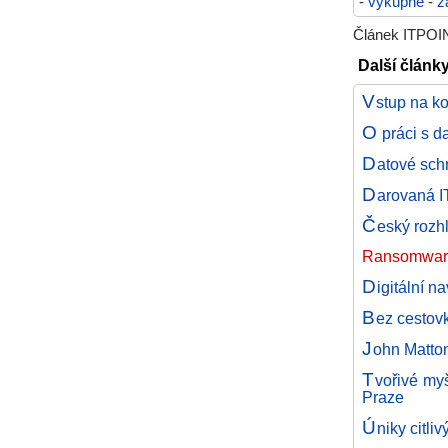
-
výkupné
-
z
Článek ITPOIN
Další článk
V
stup na k
O
práci s d
D
atové sch
D
arovaná I
Č
eský rozhl
Ransomware v
D
igitální n
B
ez cestov
J
ohn Matton
T
vořivé my
Praze
Ú
niky citli