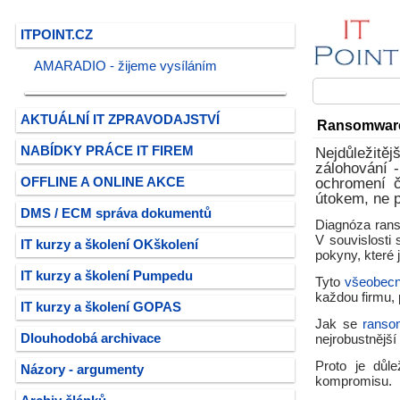
ITPOINT.CZ
AMARADIO - žijeme vysíláním
AKTUÁLNÍ IT ZPRAVODAJSTVÍ
Ransomware v
NABÍDKY PRÁCE IT FIREM
Nejdůležitěj
zálohování 
OFFLINE A ONLINE AKCE
ochromení č
útokem, ne p
DMS / ECM správa dokumentů
Diagnóza rans
V souvislosti
IT kurzy a školení OKškolení
pokyny, které 
IT kurzy a školení Pumpedu
Tyto
všeobecn
každou firmu, 
IT kurzy a školení GOPAS
Jak se
ranso
Dlouhodobá archivace
nejrobustnější
Proto je důle
Názory - argumenty
kompromisu.