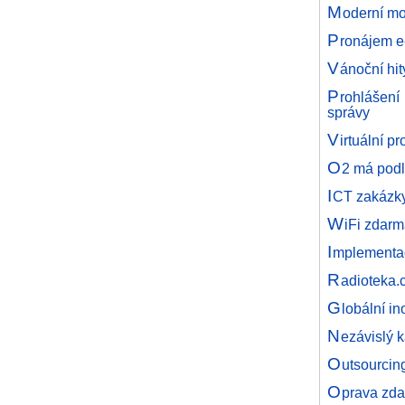
M
oderní mob
P
ronájem e
V
ánoční hit
P
rohlášení
správy
V
irtuální p
O
2 má podl
I
CT zakázky
W
iFi zdar
I
mplementace
R
adioteka.
G
lobální i
N
ezávislý k
O
utsourcin
O
prava zda