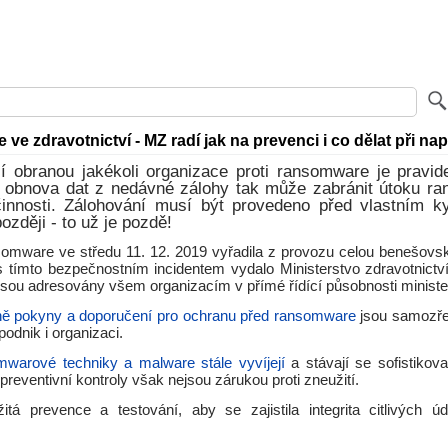
e zdravotnictví - MZ radí jak na prevenci i co dělat při na
ší obranou jakékoli organizace proti ransomware je pravid
- obnova dat z nedávné zálohy tak může zabránit útoku r
innosti. Zálohování musí být provedeno před vlastním k
ozději - to už je pozdě!
omware ve středu 11. 12. 2019 vyřadila z provozu celou benešovs
 s tímto bezpečnostním incidentem vydalo Ministerstvo zdravotnictv
jsou adresovány všem organizacím v přímé řídící působnosti ministe
ě pokyny a doporučení pro ochranu před ransomware
jsou samozře
podnik i organizaci.
mwarové techniky a malware stále vyvíjejí
a stávají se sofistikova
 preventivní kontroly však nejsou zárukou proti zneužití.
žitá prevence a testování, aby se zajistila integrita citlivých ú