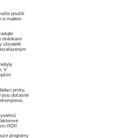
važte použití
ch e-mailem
žadujte
i stránkami
y uživatelé
m nezařazeným
 nebyly
e. V
lepším
ládací prvky,
o jsou dočasné
 dekomprese,
 systémů
faktorové
olem RDP.
pouze programy