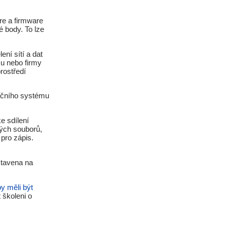
re a firmware
é body. To lze
ení sítí a dat
mu nebo firmy
rostředí
ačního systému
e sdílení
tých souborů,
pro zápis.
tavena na
y měli být
t školeni o