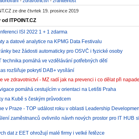
álohování
-
zdravotnictví
-
zranitelnost
T.CZ ze dne čtvrtek 19. prosince 2019
y od ITPOINT.CZ
onferenci ISI 2022 1 + 1 zdarma
aty a datové analytice na KPMG Data Festivalu
ránky bez žádosti automaticky pro OSVČ i fyzické osoby
T technika pomáhá ve vzdělávání potřebných dětí
as rozšiřuje pokrytí DAB+ vysílání
e zdravotnictví - MZ radí jak na prevenci i co dělat při napad
avigace pomáhá cestujícím v orientaci na Letišti Praha
ky na Kubě s českým průvodcem
e v Praze - TOP událost roku v oblasti Leadership Developmen
šlení zaměstnanců ovlivnilo návrh nových prostor pro IT HUB 
vých dat z EET ohrožují malé firmy i velké řetězce