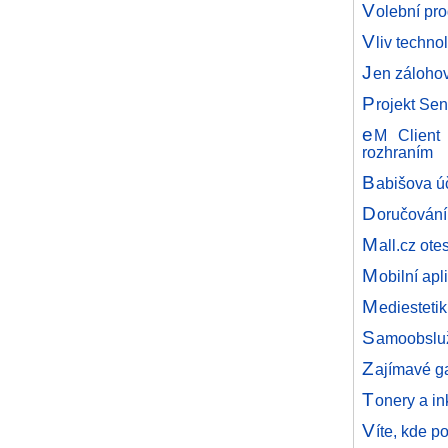
V
olební pro
V
liv techn
J
en zálohov
P
rojekt Se
e
M Client 
rozhraním
B
abišova úč
D
oručování
M
all.cz ot
M
obilní ap
M
ediesteti
S
amoobsluž
Z
ajímavé ga
T
onery a in
V
íte, kde po