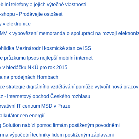
ilní telefony a jejich výtečné vlastnosti
-shopu - Prodávejte ostošest
y v elektronice
 MV k vypovězení memoranda o spolupráci na rozvoji elektroni
rohlídka Mezinárodní kosmické stanice ISS
e průzkumu Ipsos nejlepší mobilní internet
 v hledáčku NKÚ pro rok 2015
ma na prodejnách Hornbach
 strategie digitálního vzdělávání pomůže vytvořit nová pracov
cz - internetový obchod Českého rozhlasu
novativní IT centrum MSD v Praze
alkulátor cen energií
g Solution nabízí pomoc firmám postiženým povodněmi
rma výpočetní techniky lidem postiženým záplavami