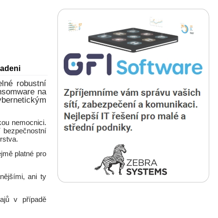
padeni
elné robustní
ansomware na
ybernetickým
kou nemocnici.
í bezpečnostní
rstva.
jmě platné pro
nějšími, ani ty
dajů v případě