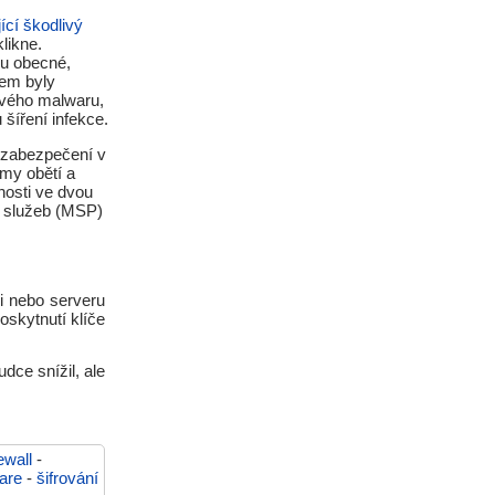
ící škodlivý
likne.
ru obecné,
em byly
rového malwaru,
šíření infekce.
k zabezpečení v
my obětí a
nosti ve dvou
h služeb (MSP)
či nebo serveru
oskytnutí klíče
ce snížil, ale
rewall
-
are
-
šifrování