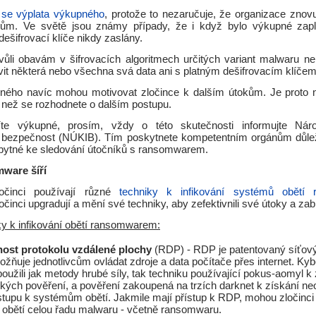
 se výplata výkupného
, protože to nezaručuje, že organizace znovu
ům. Ve světě jsou známy případy, že i když bylo výkupné zapl
šifrovací klíče nikdy zaslány.
ůli obavám v šifrovacích algoritmech určitých variant malwaru ne
it některá nebo všechna svá data ani s platným dešifrovacím klíčem
ného navíc mohou motivovat zločince k dalším útokům. Je proto n
, než se rozhodnete o dalším postupu.
íte výkupné, prosím, vždy o této skutečnosti informujte Nár
 bezpečnost (NÚKIB). Tím poskytnete kompetentním orgánům důlež
zbytné ke sledování útočníků s ransomwarem.
mware šíří
ločinci používají různé
techniky k infikování systémů obětí
očinci upgradují a mění své techniky, aby zefektivnili své útoky a zabr
y k infikování obětí ransomwarem:
nost protokolu vzdálené plochy
(RDP) - RDP je patentovaný síťový
ožňuje jednotlivcům ovládat zdroje a data počítače přes internet. Kybe
použili jak metody hrubé síly, tak techniku používající pokus-aomyl k
ských pověření, a pověření zakoupená na trzích darknet k získání n
tupu k systémům obětí. Jakmile mají přístup k RDP, mohou zločinci 
obětí celou řadu malwaru - včetně ransomwaru.