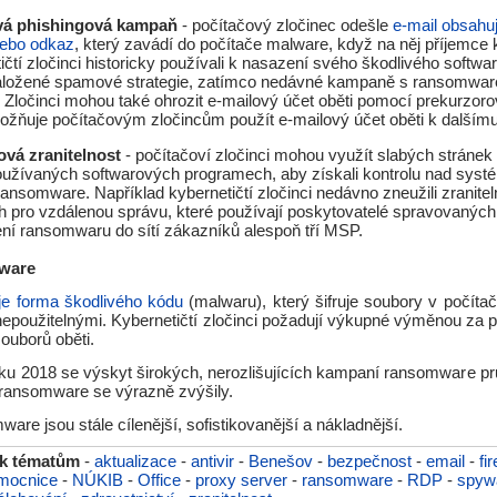
vá phishingová kampaň
- počítačový zločinec odešle
e-mail obsahuj
nebo odkaz
, který zavádí do počítače malware, když na něj příjemce k
ičtí zločinci historicky používali k nasazení svého škodlivého softwa
aložené spamové strategie, zatímco nedávné kampaně s ransomwar
í. Zločinci mohou také ohrozit e-mailový účet oběti pomocí prekurzo
ožňuje počítačovým zločincům použít e-mailový účet oběti k dalšímu 
ová zranitelnost
- počítačoví zločinci mohou využít slabých stráne
oužívaných softwarových programech, aby získali kontrolu nad systé
 ransomware. Například kybernetičtí zločinci nedávno zneužili zranitel
ch pro vzdálenou správu, které používají poskytovatelé spravovanýc
ní ransomwaru do sítí zákazníků alespoň tří MSP.
mware
e forma škodlivého kódu
(malwaru), který šifruje soubory v počíta
e nepoužitelnými. Kybernetičtí zločinci požadují výkupné výměnou za p
souborů oběti.
ku 2018 se výskyt širokých, nerozlišujících kampaní ransomware prud
 ransomware se výrazně zvýšily.
re jsou stále cílenější, sofistikovanější a nákladnější.
 k tématům
-
aktualizace
-
antivir
-
Benešov
-
bezpečnost
-
email
-
fi
mocnice
-
NÚKIB
-
Office
-
proxy server
-
ransomware
-
RDP
-
spyw