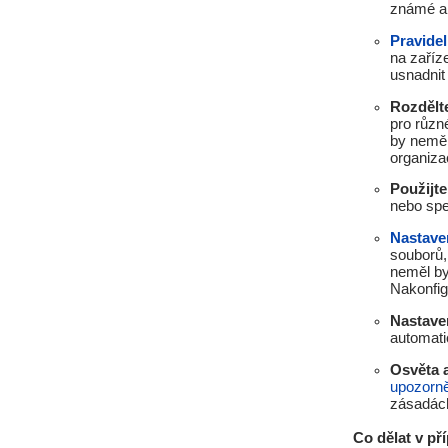
známé a 
Pravidel
na zaříz
usnadnit
Rozdělte
pro různé
by neměl
organiza
Použijte
nebo spe
Nastaven
souborů,
neměl by
Nakonfig
Nastaven
automati
Osvěta 
upozorn
zásadách
Co dělat v př