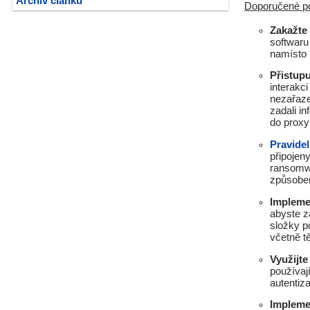
Archiv článků
Doporučené po
Zakažte
softwaru
namísto 
Přistup
interakc
nezařaz
zadali i
do proxy
Pravidel
připojeny
ransomwa
způsobem
Impleme
abyste z
složky p
včetně t
Využijt
používaj
autentiz
Impleme