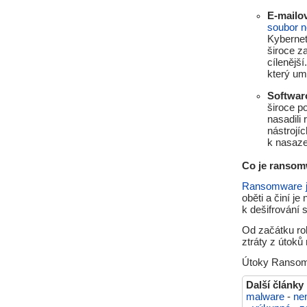
E-mailo
soubor 
Kybernet
široce z
cílenějš
který um
Softwar
široce p
nasadili
nástrojí
k nasaze
Co je ranso
Ransomware j
oběti a činí j
k dešifrování 
Od začátku ro
ztráty z útoků
Útoky Ransomwa
Další články
malware
-
ne