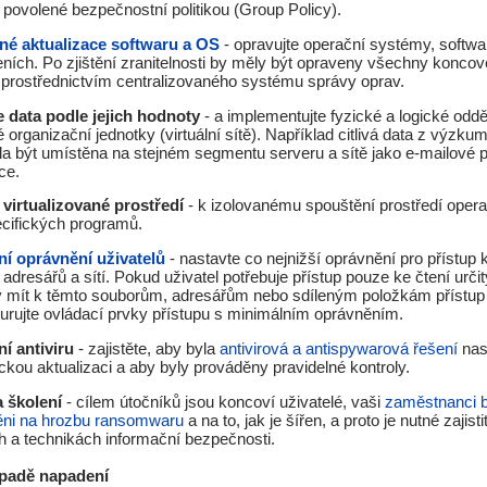
povolené bezpečnostní politikou (Group Policy).
né aktualizace softwaru a OS
- opravujte operační systémy, softwa
eních. Po zjištění zranitelnosti by měly být opraveny všechny koncov
 prostřednictvím centralizovaného systému správy oprav.
 data podle jejich hodnoty
- a implementujte fyzické a logické odděl
 organizační jednotky (virtuální sítě). Například citlivá data z výzku
a být umístěna na stejném segmentu serveru a sítě jako e-mailové p
ce.
 virtualizované prostředí
- k izolovanému spouštění prostředí oper
cifických programů.
í oprávnění uživatelů
- nastavte co nejnižší oprávnění pro přístup k
 adresářů a sítí. Pokud uživatel potřebuje přístup pouze ke čtení urči
 mít k těmto souborům, adresářům nebo sdíleným položkám přístup 
urujte ovládací prvky přístupu s minimálním oprávněním.
í antiviru
- zajistěte, aby byla
antivirová a antispywarová řešení
nas
ckou aktualizaci a aby byly prováděny pravidelné kontroly.
a školení
- cílem útočníků jsou koncoví uživatelé, vaši
zaměstnanci b
ěni na hrozbu ransomwaru
a na to, jak je šířen, a proto je nutné zajisti
 a technikách informační bezpečnosti.
ípadě napadení