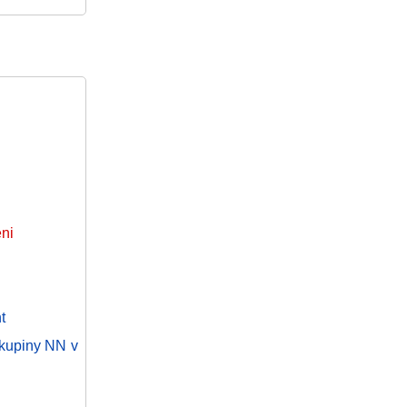
eni
t
skupiny NN v