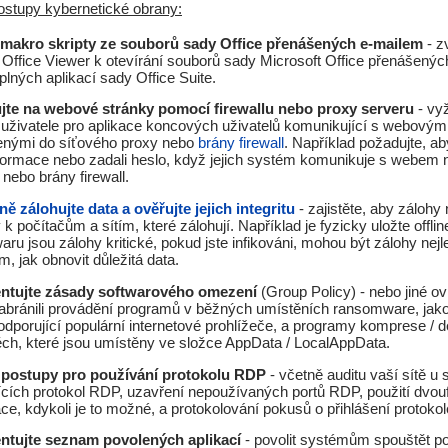
stupy kybernetické obrany:
 makro skripty ze souborů sady Office přenášených e-mailem
- z
 Office Viewer k otevírání souborů sady Microsoft Office přenášený
plných aplikací sady Office Suite.
ujte na webové stránky pomocí firewallu nebo proxy serveru
- vy
i uživatele pro aplikace koncových uživatelů komunikující s webovým
enými do síťového proxy nebo
brány firewall
. Například požadujte, ab
nformace nebo zadali heslo, když jejich systém komunikuje s webe
 nebo brány firewall.
ně zálohujte data a ověřujte jejich integritu
- zajistěte, aby zálohy
 k počítačům a sítím, které zálohují. Například je fyzicky uložte offlin
ru jsou zálohy kritické, pokud jste infikováni, mohou být zálohy nej
, jak obnovit důležitá data.
ntujte zásady softwarového omezení
(Group Policy) - nebo jiné ov
abránili provádění programů v běžných umístěních ransomware, jak
odporující populární internetové prohlížeče, a programy komprese /
ěch, které jsou umístěny ve složce AppData / LocalAppData.
e postupy pro používání protokolu RDP
- včetně auditu vaší sítě u
ících protokol RDP, uzavření nepoužívaných portů RDP, použití dvou
ace, kdykoli je to možné, a protokolování pokusů o přihlášení protok
ntujte seznam povolených aplikací
- povolit systémům spouštět 