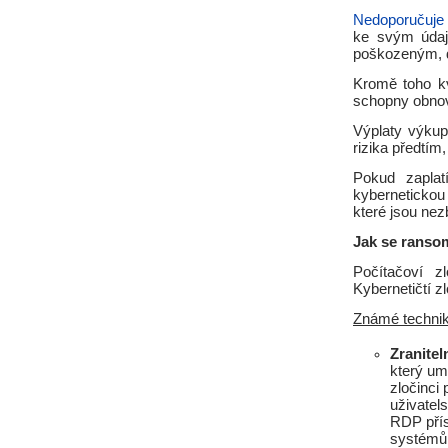
Nedoporučuje
ke svým údaj
poškozeným, de
Kromě toho kv
schopny obnov
Výplaty výkup
rizika předtím
Pokud zaplat
kybernetickou
které jsou ne
Jak se ranso
Počítačoví z
Kybernetičtí zl
Známé technik
Zranitel
který um
zločinci 
uživatel
RDP přís
systémů 