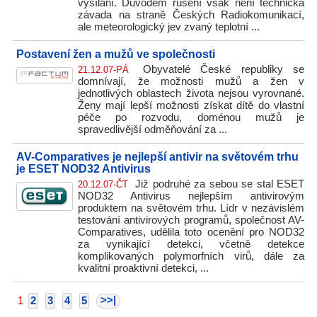
vysílání. Důvodem rušení však není technická
závada na straně Českých Radiokomunikací,
ale meteorologický jev zvaný teplotní ...
Postavení žen a mužů ve společnosti
Obyvatelé České republiky se
21.12.07-PÁ
domnívají, že možnosti mužů a žen v
jednotlivých oblastech života nejsou vyrovnané.
Ženy mají lepší možnosti získat dítě do vlastní
péče po rozvodu, doménou mužů je
spravedlivější odměňování za ...
AV-Comparatives je nejlepší antivir na světovém trhu
je ESET NOD32 Antivirus
Již podruhé za sebou se stal ESET
20.12.07-ČT
NOD32 Antivirus nejlepším antivirovým
produktem na světovém trhu. Lídr v nezávislém
testování antivirových programů, společnost AV-
Comparatives, udělila toto ocenění pro NOD32
za vynikající detekci, včetně detekce
komplikovaných polymorfních virů, dále za
kvalitní proaktivní detekci, ...
>>|
1
2
3
4
5