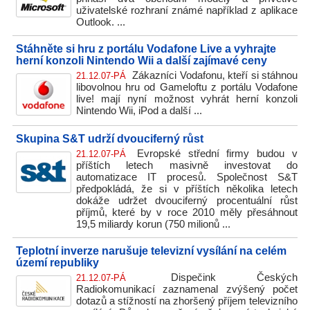
uživatelské rozhraní známé například z aplikace
Outlook. ...
Stáhněte si hru z portálu Vodafone Live a vyhrajte
herní konzoli Nintendo Wii a další zajímavé ceny
Zákazníci Vodafonu, kteří si stáhnou
21.12.07-PÁ
libovolnou hru od Gameloftu z portálu Vodafone
live! mají nyní možnost vyhrát herní konzoli
Nintendo Wii, iPod a další ...
Skupina S&T udrží dvouciferný růst
Evropské střední firmy budou v
21.12.07-PÁ
příštích letech masivně investovat do
automatizace IT procesů. Společnost S&T
předpokládá, že si v příštích několika letech
dokáže udržet dvouciferný procentuální růst
příjmů, které by v roce 2010 měly přesáhnout
19,5 miliardy korun (750 milionů ...
Teplotní inverze narušuje televizní vysílání na celém
území republiky
Dispečink Českých
21.12.07-PÁ
Radiokomunikací zaznamenal zvýšený počet
dotazů a stížností na zhoršený příjem televizního