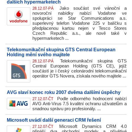
dalších hypermarketech
Jako součást své vánoční a
28.12.07-PÁ
novoroční nabídky nabízí Vodafone ve
spolupráci se Star Communications a.s.
superlevný telefon Vodafone 225 v balíčku s
předplacenou kartou nejen v Tesco Stores
Czech Republic a.s., ale nově také v
hypermarketech ...
Telekomunikační skupina GTS Central European
Holding mění svého majitele
Telekomunikační skupina GTS
28.12.07-PÁ
Central European Holding (GTS CE), jejíž
součástí je i český celonárodní telekomunikační
operátor GTS Novera, získala nového majitele ...
AVG slaví konec roku 2007 dvěma dalšími úspěchy
Podle odborného hodnocení nabízí
27.12.07-ČT
AVG Anti-Virus 7.5 kvalitní ochranu uživatelům a
snadnou správu pro profesionály. ...
Microsoft uvádí další generaci CRM řešení
Microsoft Dynamics CRM 4.0
27.12.07-ČT
přináší dva obchodní modely a přívětivé