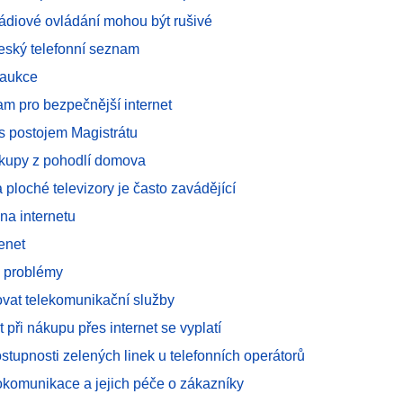
rádiové ovládání mohou být rušivé
eský telefonní seznam
 aukce
am pro bezpečnější internet
s postojem Magistrátu
kupy z pohodlí domova
ploché televizory je často zavádějící
a internetu
enet
 problémy
vat telekomunikační služby
 při nákupu přes internet se vyplatí
stupnosti zelených linek u telefonních operátorů
okomunikace a jejich péče o zákazníky