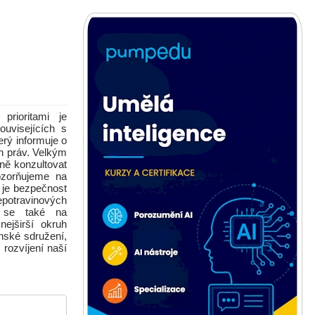
prioritami je
ouvisejících s
erý informuje o
h práv. Velkým
ně konzultovat
ozorňujeme na
 je bezpečnost
potravinových
e se také na
ejširší okruh
nské sdružení,
 rozvíjení naší