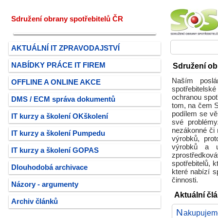
Sdružení obrany spotřebitelů ČR
AKTUÁLNÍ IT ZPRAVODAJSTVÍ
NABÍDKY PRÁCE IT FIREM
Sdružení ob
Naším poslán
OFFLINE A ONLINE AKCE
spotřebitelsk
ochranou spotř
DMS / ECM správa dokumentů
tom, na čem S
podílem se vě
IT kurzy a školení OKškolení
své problémy
nezákonné či 
IT kurzy a školení Pumpedu
výrobků, pro
výrobků a u
IT kurzy a školení GOPAS
zprostředkov
spotřebitelů,
Dlouhodobá archivace
které nabízí s
činnosti.
Názory - argumenty
Aktuální čl
Archiv článků
N
akupujeme