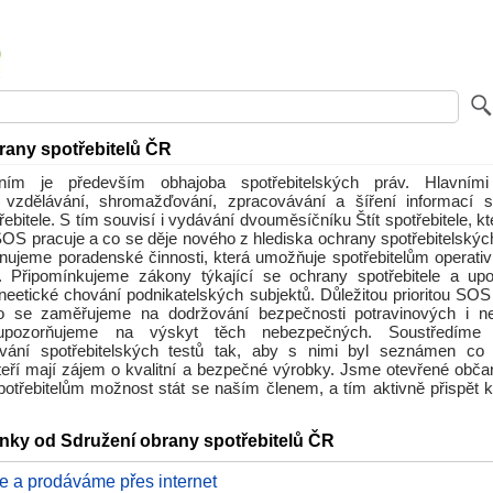
rany spotřebitelů ČR
ím je především obhajoba spotřebitelských práv. Hlavními 
é vzdělávání, shromažďování, zpracovávání a šíření informací s
ebitele. S tím souvisí i vydávání dvouměsíčníku Štít spotřebitele, kt
OS pracuje a co se děje nového z hlediska ochrany spotřebitelskýc
nujeme poradenské činnosti, která umožňuje spotřebitelům operativ
. Připomínkujeme zákony týkající se ochrany spotřebitele a up
neetické chování podnikatelských subjektů. Důležitou prioritou SOS
to se zaměřujeme na dodržování bezpečnosti potravinových i ne
pozorňujeme na výskyt těch nebezpečných. Soustředím
ávání spotřebitelských testů tak, aby s nimi byl seznámen co n
 kteří mají zájem o kvalitní a bezpečné výrobky. Jsme otevřené obča
potřebitelům možnost stát se naším členem, a tím aktivně přispět k
ánky od Sdružení obrany spotřebitelů ČR
 a prodáváme přes internet