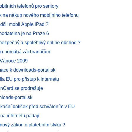
bilních telefonů pro seniory
jak na nákup nového mobilního telefonu
dčil mobil Apple iPad ?
podatelna je na Praze 6
 bezpečný a spolehlivý online obchod ?
oci pomáhá záchranářům
 Vánoce 2009
mace k downloads-portal.sk
la EU pro přístup k internetu
enCard se prodražuje
loads-portal.sk
kační balíček před schválením v EU
na internetu padají
 nový zákon o platebním styku ?