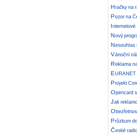
H
račky na 
P
ozor na Č
I
nternetové
N
ový progr
N
esouhlas 
V
ánoční ná
R
eklama na 
E
URANET n
P
rojekt Cor
O
pencard s
J
ak reklamo
O
bezřetnost
P
růzkum do
Č
eské radi