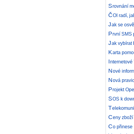
S
rovnání mo
Č
OI radí, 
J
ak se osvě
P
rvní SMS 
J
ak vybírat
K
arta pom
I
nternetové
N
ové infor
N
ová pravid
P
rojekt Op
S
OS k down
T
elekomuni
C
eny zboží 
C
o přinese