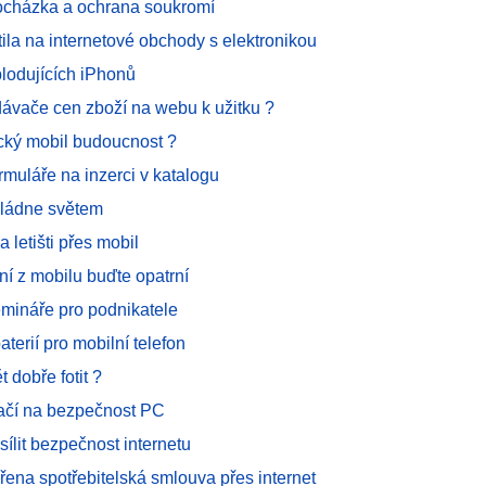
procházka a ochrana soukromí
tila na internetové obchody s elektronikou
plodujících iPhonů
ávače cen zboží na webu k užitku ?
cký mobil budoucnost ?
rmuláře na inzerci v katalogu
ládne světem
 letišti přes mobil
ní z mobilu buďte opatrní
mináře pro podnikatele
aterií pro mobilní telefon
 dobře fotit ?
stačí na bezpečnost PC
sílit bezpečnost internetu
řena spotřebitelská smlouva přes internet