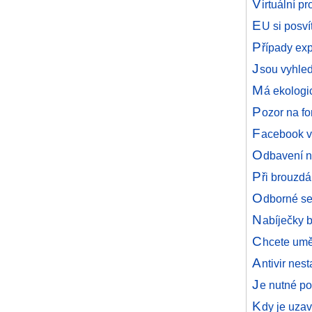
V
irtuální 
E
U si posví
P
řípady ex
J
sou vyhled
M
á ekologi
P
ozor na fo
F
acebook v
O
dbavení na
P
ři brouzdá
O
dborné se
N
abíječky b
C
hcete umět
A
ntivir ne
J
e nutné po
K
dy je uzav