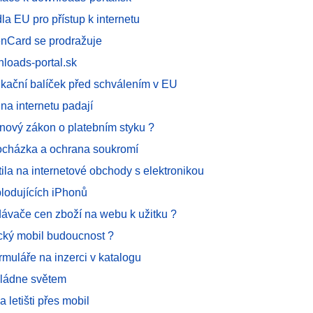
la EU pro přístup k internetu
enCard se prodražuje
loads-portal.sk
kační balíček před schválením v EU
na internetu padají
 nový zákon o platebním styku ?
procházka a ochrana soukromí
tila na internetové obchody s elektronikou
plodujících iPhonů
ávače cen zboží na webu k užitku ?
cký mobil budoucnost ?
rmuláře na inzerci v katalogu
ládne světem
 letišti přes mobil