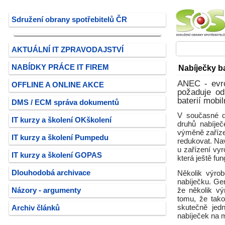
Sdružení obrany spotřebitelů ČR
AKTUÁLNÍ IT ZPRAVODAJSTVÍ
NABÍDKY PRÁCE IT FIREM
Nabíječky ba
ANEC - evro
OFFLINE A ONLINE AKCE
požaduje od
baterií mobil
DMS / ECM správa dokumentů
V současné d
IT kurzy a školení OKškolení
druhů nabíječe
výměně zařízen
IT kurzy a školení Pumpedu
redukovat. Nav
u zařízení vy
IT kurzy a školení GOPAS
která ještě fu
Dlouhodobá archivace
Několik výro
nabíječku. Ge
Názory - argumenty
že několik vý
tomu, že tako
skutečně jed
Archiv článků
nabíječek na m