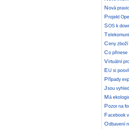
N
ová pravid
P
rojekt Op
S
OS k down
T
elekomuni
C
eny zboží 
C
o přinese
V
irtuální 
E
U si posví
P
řípady ex
J
sou vyhled
M
á ekologi
P
ozor na fo
F
acebook v
O
dbavení na