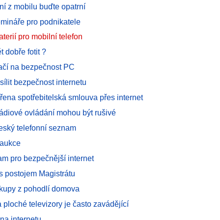
ní z mobilu buďte opatrní
mináře pro podnikatele
terií pro mobilní telefon
 dobře fotit ?
stačí na bezpečnost PC
sílit bezpečnost internetu
řena spotřebitelská smlouva přes internet
rádiové ovládání mohou být rušivé
eský telefonní seznam
 aukce
am pro bezpečnější internet
s postojem Magistrátu
kupy z pohodlí domova
ploché televizory je často zavádějící
a internetu