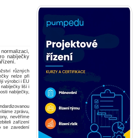
normalizaci,
ro nabíječky
ařízení.
žství různých
ječky nelze při
jí výrobci i EU
abíječky liší i
sti nabíječky,
ndardizovanou
vítáme zprávu,
fony, nevěříme
iteli zařízení
o se zavedení