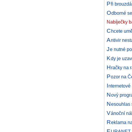
P
ři brouzdá
O
dborné se
Nabíječky ba
C
hcete umět
A
ntivir ne
J
e nutné po
K
dy je uzav
H
račky na 
P
ozor na Č
I
nternetové
N
ový progr
N
esouhlas 
V
ánoční ná
R
eklama na 
E
URANET n