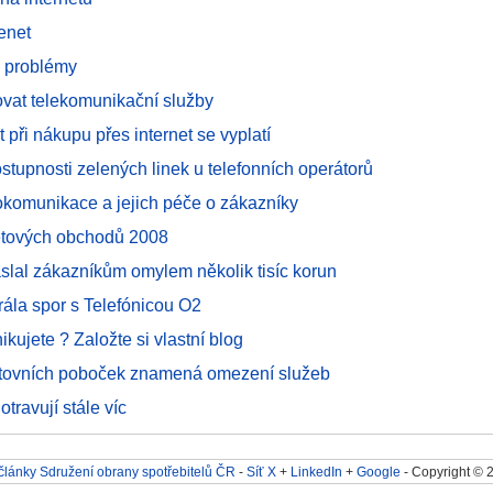
enet
 problémy
vat telekomunikační služby
 při nákupu přes internet se vyplatí
stupnosti zelených linek u telefonních operátorů
okomunikace a jejich péče o zákazníky
netových obchodů 2008
slal zákazníkům omylem několik tisíc korun
rála spor s Telefónicou O2
kujete ? Založte si vlastní blog
štovních poboček znamená omezení služeb
travují stále víc
články Sdružení obrany spotřebitelů ČR
-
Síť X
+
LinkedIn
+
Google
- Copyright © 