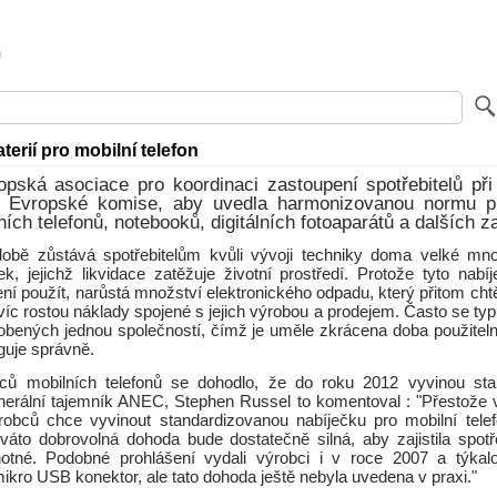
terií pro mobilní telefon
pská asociace pro koordinaci zastoupení spotřebitelů při 
 Evropské komise, aby uvedla harmonizovanou normu p
ních telefonů, notebooků, digitálních fotoaparátů a dalších z
obě zůstává spotřebitelům kvůli vývoji techniky doma velké mno
k, jejichž likvidace zatěžuje životní prostředí. Protože tyto nabí
í použít, narůstá množství elektronického odpadu, který přitom chtě
íc rostou náklady spojené s jejich výrobou a prodejem. Často se typ n
robených jednou společností, čímž je uměle zkrácena doba použitelno
nguje správně.
bců mobilních telefonů se dohodlo, že do roku 2012 vyvinou sta
nerální tajemník ANEC, Stephen Russel to komentoval : "Přestože 
robců chce vyvinout standardizovanou nabíječku pro mobilní tele
váto dobrovolná dohoda bude dostatečně silná, aby zajistila spotřeb
notné. Podobné prohlášení vydali výrobci i v roce 2007 a týkal
ikro USB konektor, ale tato dohoda ještě nebyla uvedena v praxi."