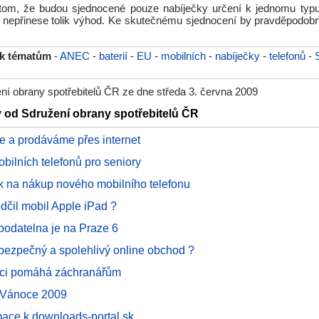
tom, že budou sjednocené pouze nabíječky určení k jednomu typu 
asi nepřinese tolik výhod. Ke skutečnému sjednocení by pravděpodob
 k tématům
-
ANEC
-
baterií
-
EU
-
mobilních
-
nabíječky
-
telefonů
-
ní obrany spotřebitelů ČR ze dne středa 3. června 2009
y od Sdružení obrany spotřebitelů ČR
 a prodáváme přes internet
bilních telefonů pro seniory
jak na nákup nového mobilního telefonu
dčil mobil Apple iPad ?
podatelna je na Praze 6
 bezpečný a spolehlivý online obchod ?
oci pomáhá záchranářům
 Vánoce 2009
mace k downloads-portal.sk