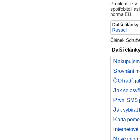
Problém je v 
spotřebiteli 
norma EU.
Další články
Russel
Článek Sdruže
Další článk
N
akupujeme
S
rovnání mo
Č
OI radí, 
J
ak se osvě
P
rvní SMS 
J
ak vybírat
K
arta pom
I
nternetové
N
ové infor