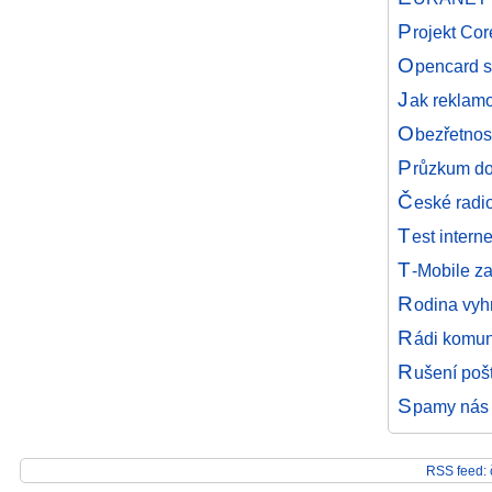
P
rojekt Cor
O
pencard s
J
ak reklamo
O
bezřetnost
P
růzkum do
Č
eské radi
T
est inter
T
-Mobile za
R
odina vyh
R
ádi komuni
R
ušení po
S
pamy nás o
RSS feed: 