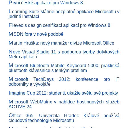
P
rvní české aplikace pro Windows 8
L
earning Suite stáhne bezplatné aplikace Microsoftu v
jediné instalaci
F
leveo s design certifikací aplikací pro Windows 8
M
SDN fóra v nové podobě
M
artin Hruška: nový manažer divize Microsoft Office
N
ové Visual Studio 11 s podporou tvorby dotykových
Metro aplikací
M
icrosoft Bluetooth Mobile Keyboard 5000: praktická
bluetooth klávesnice s tenkým profilem
M
icrosoft TechDays 2012: konference pro IT
odborníky a vývojáře
I
magine Cup 2012: studenti, ukažte světu své projekty
M
icrosoft WebMatrix v nabídce hostingových služeb
ACTIVE 24
O
ffice 365: Univerzita Hradec Králové používá
cloudové technologie Microsoftu