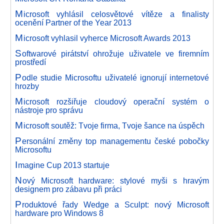
M
icrosoft vyhlásil celosvětové vítěze a finalisty
ocenění Partner of the Year 2013
M
icrosoft vyhlasil vyherce Microsoft Awards 2013
S
oftwarové pirátství ohrožuje uživatele ve firemním
prostředí
P
odle studie Microsoftu uživatelé ignorují internetové
hrozby
M
icrosoft rozšiřuje cloudový operační systém o
nástroje pro správu
M
icrosoft soutěž: Tvoje firma, Tvoje šance na úspěch
P
ersonální změny top managementu české pobočky
Microsoftu
I
magine Cup 2013 startuje
N
ový Microsoft hardware: stylové myši s hravým
designem pro zábavu při práci
P
roduktové řady Wedge a Sculpt: nový Microsoft
hardware pro Windows 8