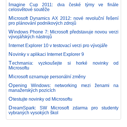
I
magine Cup 2011: dva české týmy ve finále
celosvětové soutěže
M
icrosoft Dynamics AX 2012: nové revoluční řešení
pro plánování podnikových zdrojů
W
indows Phone 7: Microsoft představuje novou verzi
vývojářských nástrojů
I
nternet Explorer 10 v testovací verzi pro vývojáře
N
ovinky v aplikaci Internet Explorer 9
T
echmania: vyzkoušejte si horké novinky od
Microsoftu
M
icrosoft oznamuje personální změny
O
pening Windows: networking mezi ženami na
manažerských pozicích
O
testujte novinky od Microsoftu
D
reamSpark: SW Microsoft zdarma pro studenty
vybraných vysokých škol