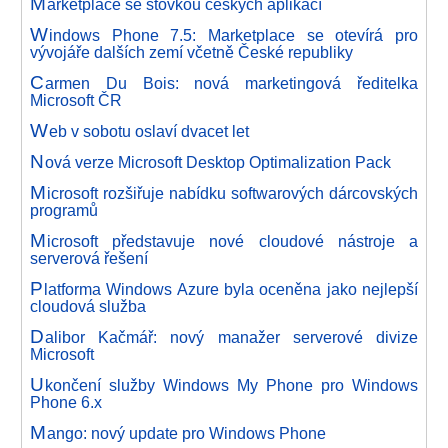
M
arketplace se stovkou českých aplikací
W
indows Phone 7.5: Marketplace se otevírá pro
vývojáře dalších zemí včetně České republiky
C
armen Du Bois: nová marketingová ředitelka
Microsoft ČR
W
eb v sobotu oslaví dvacet let
N
ová verze Microsoft Desktop Optimalization Pack
M
icrosoft rozšiřuje nabídku softwarových dárcovských
programů
M
icrosoft představuje nové cloudové nástroje a
serverová řešení
P
latforma Windows Azure byla oceněna jako nejlepší
cloudová služba
D
alibor Kačmář: nový manažer serverové divize
Microsoft
U
končení služby Windows My Phone pro Windows
Phone 6.x
M
ango: nový update pro Windows Phone