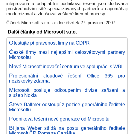
integrovaná a adaptabilní podniková řešení jsou dodávána
prostřednictvím sítě specializovaných partnerů a napomáhají
modernizovat a zlepšovat veškeré firemní procesy.
Článek Microsoft s.r.o. ze dne čtvrtek 27. prosince 2007
Další články od Microsoft s.r.o.
O
testujte připravenost firmy na GDPR
Č
eské firmy mezi nejlepšími celosvětovými partnery
Microsoftu
N
ové Microsoft inovační centrum ve spolupráci s WBI
P
rofesionální cloudové řešení Office 365 pro
neziskovky zdarma
M
icrosoft posiluje odkoupením divize zařízení a
služeb Nokia
S
teve Ballmer odstoupí z pozice generálního ředitele
Microsoftu
P
odniková řešení nové generace od Microsoftu
B
iljana Weber střídá na postu generálního ředitele
Microsoft ČR Romana Cabálka