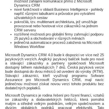
možnost zahájení komunikace přímo z Microsoft
Dynamics CRM
nové funkčnosti v oblasti Business Intelligence - pohledy
napříč různými tabulkami a průvodce pro vytváření
uživatelských sestav
pokročilá, tzv. multitenant architektura, jež umožňuje
provozovat nebo hostovat více zákazníků na jednom
CRM serveru
rozšířené možnosti pro globální firmy zahrnující podporu
25 jazyků a obchodování v různých měnách
jedinečná automatizace procesů založená na Microsoft
Windows Workflow
Microsoft Dynamics CRM 4.0 bude k dispozici ve více než 25
jazykových verzích. Anglický jazykový balíček bude pro nové
a stávající zákazníky a partnery společnosti Microsoft
dostupný během následujících 7 dnů. Česká jazyková verze
bude dostupná do dvou měsíců od uvedení do výroby (RTM).
Stávající zákazníci, kteří využívají programu Sofware
Assurance pro Microsoft Dynamics CRM, mají navíc
jedinečnou možnost získat novou verzi tohoto produktu bez
dodatečných poplatků.
Microsoft Dynamics je rodina řešení pro řízení financí, vztahů
se zákazníky a dodavatelských řetězců, která pomáhá
malým a středně velkým podnikům, velkým společnostem a
divizím globálních podniků pracovat efektivněji. Tato