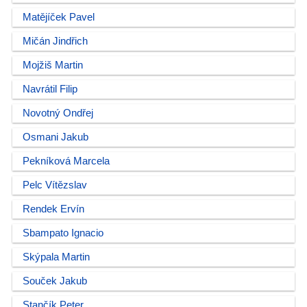
Matějíček Pavel
Mičán Jindřich
Mojžiš Martin
Navrátil Filip
Novotný Ondřej
Osmani Jakub
Pekníková Marcela
Pelc Vítězslav
Rendek Ervín
Sbampato Ignacio
Skýpala Martin
Souček Jakub
Stančík Peter