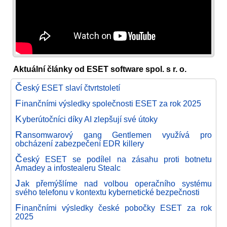
Aktuální články od ESET software spol. s r. o.
Č
eský ESET slaví čtvrtstoletí
F
inančními výsledky společnosti ESET za rok 2025
K
yberútočníci díky AI zlepšují své útoky
R
ansomwarový gang Gentlemen využívá pro
obcházení zabezpečení EDR killery
Č
eský ESET se podílel na zásahu proti botnetu
Amadey a infostealeru Stealc
J
ak přemýšlíme nad volbou operačního systému
svého telefonu v kontextu kybernetické bezpečnosti
F
inančními výsledky české pobočky ESET za rok
2025