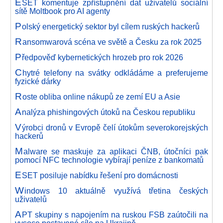
E
SET komentuje zpřístupnění dat uživatelů sociální
sítě Moltbook pro AI agenty
P
olský energetický sektor byl cílem ruských hackerů
R
ansomwarová scéna ve světě a Česku za rok 2025
P
ředpověď kybernetických hrozeb pro rok 2026
C
hytré telefony na svátky odkládáme a preferujeme
fyzické dárky
R
oste obliba online nákupů ze zemí EU a Asie
A
nalýza phishingových útoků na Českou republiku
V
ýrobci dronů v Evropě čelí útokům severokorejských
hackerů
M
alware se maskuje za aplikaci ČNB, útočníci pak
pomocí NFC technologie vybírají peníze z bankomatů
E
SET posiluje nabídku řešení pro domácnosti
W
indows 10 aktuálně využívá třetina českých
uživatelů
A
PT skupiny s napojením na ruskou FSB zaútočili na
vysoce postavené cíle na Ukrajině