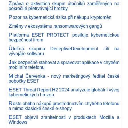
Z
práva o aktivitách skupin útočníků zaměřených na
pokročilé přetrvávající hrozby
P
ozor na kybernetická rizika při nákupu kryptoměn
Z
měny v ekosystému ransomwarových gangů
P
latforma ESET PROTECT posiluje kybernetickou
bezpečnost firem
Ú
točná skupina DeceptiveDevelopment cílí na
vývojáře softwaru
J
ak bezpečně stahovat a spravovat aplikace v chytrém
mobilním telefonu
M
ichal Červenka - nový marketingový ředitel české
pobočky ESET
E
SET Threat Report H2 2024 analyzuje globální vývoj
kybernetických hrozeb
R
oste obliba nákupů prostřednictvím chytrého telefonu
a mimo klasické české e-shopy
E
SET objevil zranitelnosti v produktech Mozilla a
Windows