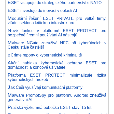
E
SET vstupuje do strategického partnerství s NATO
E
SET investuje do inovací v oblasti AI
M
odulární řešení ESET PRIVATE pro velké firmy,
vládní sektor a kritickou infrastrukturu
N
ové funkce v platformě ESET PROTECT pro
bezpečné firemní používání AI nástrojů
M
alware NGate zneužívá NFC při kyberútocích v
Česku stále častější
e
Crime reporty o kybernetické kriminalitě
A
kční nabídka kybernetické ochrany ESET pro
domácnosti a koncové uživatele
P
latforma ESET PROTECT minimalizuje rizika
kybernetických hrozeb
J
ak Češi využívají komunikační platformy
M
alware PromptSpy pro platformu Android zneužívá
generativní AI
P
ražská výzkumná pobočka ESET slaví 15 let