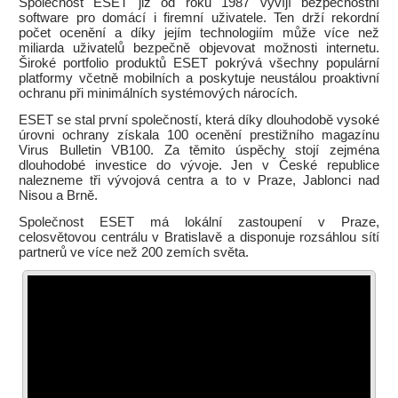
Společnost ESET již od roku 1987 vyvíjí bezpečnostní
software pro domácí i firemní uživatele. Ten drží rekordní
počet ocenění a díky jejím technologiím může více než
miliarda uživatelů bezpečně objevovat možnosti internetu.
Široké portfolio produktů ESET pokrývá všechny populární
platformy včetně mobilních a poskytuje neustálou proaktivní
ochranu při minimálních systémových nárocích.
ESET se stal první společností, která díky dlouhodobě vysoké
úrovni ochrany získala 100 ocenění prestižního magazínu
Virus Bulletin VB100. Za těmito úspěchy stojí zejména
dlouhodobé investice do vývoje. Jen v České republice
nalezneme tři vývojová centra a to v Praze, Jablonci nad
Nisou a Brně.
Společnost ESET má lokální zastoupení v Praze,
celosvětovou centrálu v Bratislavě a disponuje rozsáhlou sítí
partnerů ve více než 200 zemích světa.