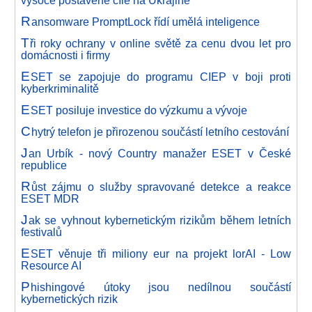
R
ansomware PromptLock řídí umělá inteligence
T
ři roky ochrany v online světě za cenu dvou let pro
domácnosti i firmy
E
SET se zapojuje do programu CIEP v boji proti
kyberkriminalitě
E
SET posiluje investice do výzkumu a vývoje
C
hytrý telefon je přirozenou součástí letního cestování
J
an Urbík - nový Country manažer ESET v České
republice
R
ůst zájmu o služby spravované detekce a reakce
ESET MDR
J
ak se vyhnout kybernetickým rizikům během letních
festivalů
E
SET věnuje tři miliony eur na projekt lorAI - Low
Resource AI
P
hishingové útoky jsou nedílnou součástí
kybernetických rizik