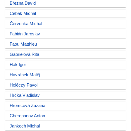
Března David
Cebák Michal
Červenka Michal
Fabián Jaroslav
Faou Matthieu
Gabrielová Rita
Hák Igor
Havránek Matěj
Holéczy Pavol
Hrčka Vladislav
Hromcová Zuzana
Cherepanov Anton
Jankech Michal