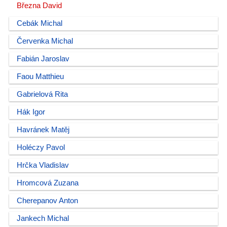
Března David
Cebák Michal
Červenka Michal
Fabián Jaroslav
Faou Matthieu
Gabrielová Rita
Hák Igor
Havránek Matěj
Holéczy Pavol
Hrčka Vladislav
Hromcová Zuzana
Cherepanov Anton
Jankech Michal