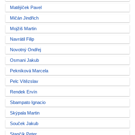
Matějíček Pavel
Mičán Jindřich
Mojžiš Martin
Navrátil Filip
Novotný Ondřej
Osmani Jakub
Pekníková Marcela
Pelc Vítězslav
Rendek Ervín
Sbampato Ignacio
Skýpala Martin
Souček Jakub
Stančík Peter