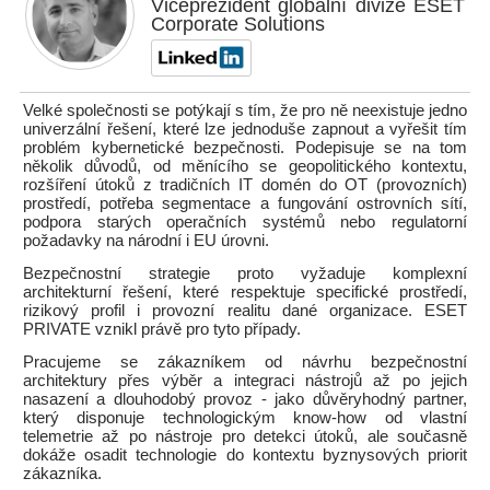
Viceprezident globální divize ESET
Corporate Solutions
Velké společnosti se potýkají s tím, že pro ně neexistuje jedno
univerzální řešení, které lze jednoduše zapnout a vyřešit tím
problém kybernetické bezpečnosti. Podepisuje se na tom
několik důvodů, od měnícího se geopolitického kontextu,
rozšíření útoků z tradičních IT domén do OT (provozních)
prostředí, potřeba segmentace a fungování ostrovních sítí,
podpora starých operačních systémů nebo regulatorní
požadavky na národní i EU úrovni.
Bezpečnostní strategie proto vyžaduje komplexní
architekturní řešení, které respektuje specifické prostředí,
rizikový profil i provozní realitu dané organizace. ESET
PRIVATE vznikl právě pro tyto případy.
Pracujeme se zákazníkem od návrhu bezpečnostní
architektury přes výběr a integraci nástrojů až po jejich
nasazení a dlouhodobý provoz - jako důvěryhodný partner,
který disponuje technologickým know-how od vlastní
telemetrie až po nástroje pro detekci útoků, ale současně
dokáže osadit technologie do kontextu byznysových priorit
zákazníka.