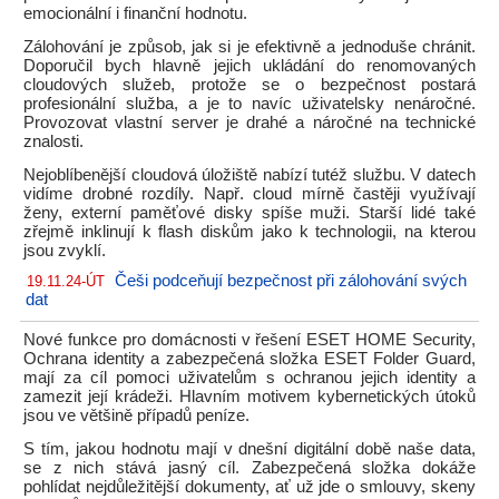
emocionální i finanční hodnotu.
Zálohování je způsob, jak si je efektivně a jednoduše chránit.
Doporučil bych hlavně jejich ukládání do renomovaných
cloudových služeb, protože se o bezpečnost postará
profesionální služba, a je to navíc uživatelsky nenáročné.
Provozovat vlastní server je drahé a náročné na technické
znalosti.
Nejoblíbenější cloudová úložiště nabízí tutéž službu. V datech
vidíme drobné rozdíly. Např. cloud mírně častěji využívají
ženy, externí paměťové disky spíše muži. Starší lidé také
zřejmě inklinují k flash diskům jako k technologii, na kterou
jsou zvyklí.
Češi podceňují bezpečnost při zálohování svých
19.11.24-ÚT
dat
Nové funkce pro domácnosti v řešení ESET HOME Security,
Ochrana identity a zabezpečená složka ESET Folder Guard,
mají za cíl pomoci uživatelům s ochranou jejich identity a
zamezit její krádeži. Hlavním motivem kybernetických útoků
jsou ve většině případů peníze.
S tím, jakou hodnotu mají v dnešní digitální době naše data,
se z nich stává jasný cíl. Zabezpečená složka dokáže
pohlídat nejdůležitější dokumenty, ať už jde o smlouvy, skeny