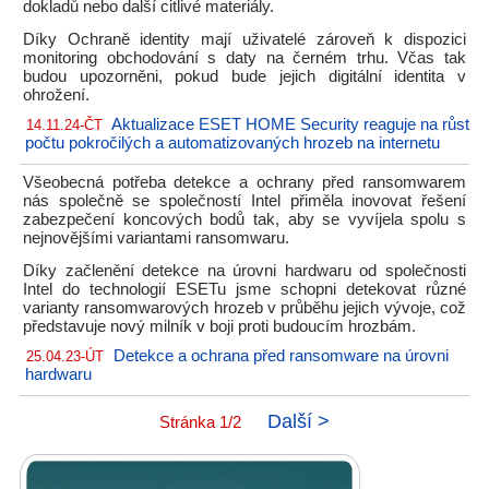
dokladů nebo další citlivé materiály.
Díky Ochraně identity mají uživatelé zároveň k dispozici
monitoring obchodování s daty na černém trhu. Včas tak
budou upozorněni, pokud bude jejich digitální identita v
ohrožení.
Aktualizace ESET HOME Security reaguje na růst
14.11.24-ČT
počtu pokročilých a automatizovaných hrozeb na internetu
Všeobecná potřeba detekce a ochrany před ransomwarem
nás společně se společností Intel přiměla inovovat řešení
zabezpečení koncových bodů tak, aby se vyvíjela spolu s
nejnovějšími variantami ransomwaru.
Díky začlenění detekce na úrovni hardwaru od společnosti
Intel do technologií ESETu jsme schopni detekovat různé
varianty ransomwarových hrozeb v průběhu jejich vývoje, což
představuje nový milník v boji proti budoucím hrozbám.
Detekce a ochrana před ransomware na úrovni
25.04.23-ÚT
hardwaru
Další >
Stránka 1/2