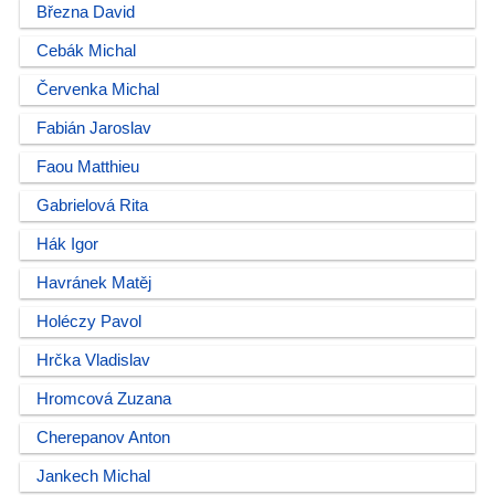
Března David
Cebák Michal
Červenka Michal
Fabián Jaroslav
Faou Matthieu
Gabrielová Rita
Hák Igor
Havránek Matěj
Holéczy Pavol
Hrčka Vladislav
Hromcová Zuzana
Cherepanov Anton
Jankech Michal