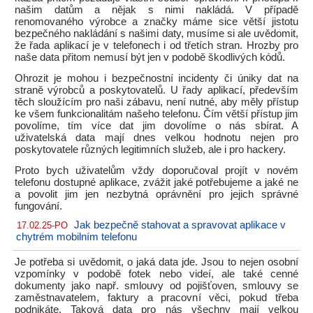
našim datům a nějak s nimi nakládá. V případě
renomovaného výrobce a značky máme sice větší jistotu
bezpečného nakládání s našimi daty, musíme si ale uvědomit,
že řada aplikací je v telefonech i od třetích stran. Hrozby pro
naše data přitom nemusí být jen v podobě škodlivých kódů.
Ohrozit je mohou i bezpečnostní incidenty či úniky dat na
straně výrobců a poskytovatelů. U řady aplikací, především
těch sloužícím pro naši zábavu, není nutné, aby měly přístup
ke všem funkcionalitám našeho telefonu. Čím větší přístup jim
povolíme, tím více dat jim dovolíme o nás sbírat. A
uživatelská data mají dnes velkou hodnotu nejen pro
poskytovatele různých legitimních služeb, ale i pro hackery.
Proto bych uživatelům vždy doporučoval projít v novém
telefonu dostupné aplikace, zvážit jaké potřebujeme a jaké ne
a povolit jim jen nezbytná oprávnění pro jejich správné
fungování.
Jak bezpečně stahovat a spravovat aplikace v
17.02.25-PO
chytrém mobilním telefonu
Je potřeba si uvědomit, o jaká data jde. Jsou to nejen osobní
vzpomínky v podobě fotek nebo videí, ale také cenné
dokumenty jako např. smlouvy od pojišťoven, smlouvy se
zaměstnavatelem, faktury a pracovní věci, pokud třeba
podnikáte. Taková data pro nás všechny mají velkou