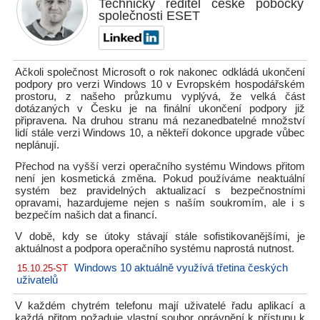
Technický ředitel české pobočky
společnosti ESET
Ačkoli společnost Microsoft o rok nakonec odkládá ukončení
podpory pro verzi Windows 10 v Evropském hospodářském
prostoru, z našeho průzkumu vyplývá, že velká část
dotázaných v Česku je na finální ukončení podpory již
připravena. Na druhou stranu má nezanedbatelné množství
lidí stále verzi Windows 10, a někteří dokonce upgrade vůbec
neplánují.
Přechod na vyšší verzi operačního systému Windows přitom
není jen kosmetická změna. Pokud používáme neaktuální
systém bez pravidelných aktualizací s bezpečnostními
opravami, hazardujeme nejen s naším soukromím, ale i s
bezpečím našich dat a financí.
V době, kdy se útoky stávají stále sofistikovanějšími, je
aktuálnost a podpora operačního systému naprostá nutnost.
Windows 10 aktuálně využívá třetina českých
15.10.25-ST
uživatelů
V každém chytrém telefonu mají uživatelé řadu aplikací a
každá přitom požaduje vlastní soubor oprávnění k přístupu k