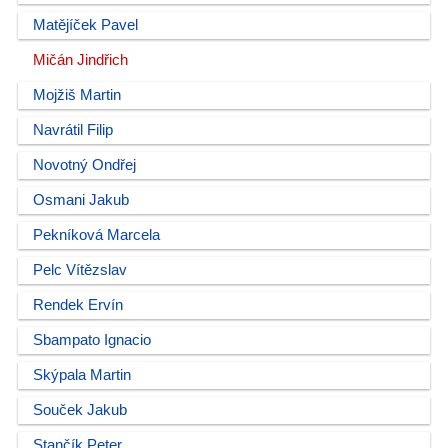
Matějíček Pavel
Mičán Jindřich
Mojžiš Martin
Navrátil Filip
Novotný Ondřej
Osmani Jakub
Pekníková Marcela
Pelc Vítězslav
Rendek Ervín
Sbampato Ignacio
Skýpala Martin
Souček Jakub
Stančík Peter