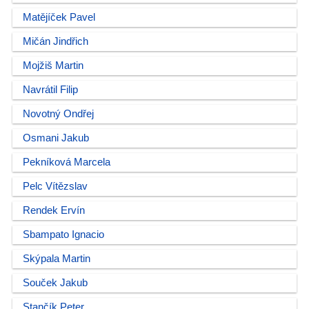
Matějíček Pavel
Mičán Jindřich
Mojžiš Martin
Navrátil Filip
Novotný Ondřej
Osmani Jakub
Pekníková Marcela
Pelc Vítězslav
Rendek Ervín
Sbampato Ignacio
Skýpala Martin
Souček Jakub
Stančík Peter