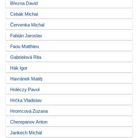
Března David
Cebák Michal
Červenka Michal
Fabián Jaroslav
Faou Matthieu
Gabrielová Rita
Hák Igor
Havránek Matěj
Holéczy Pavol
Hrčka Vladislav
Hromcová Zuzana
Cherepanov Anton
Jankech Michal