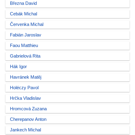
Března David
Cebák Michal
Červenka Michal
Fabián Jaroslav
Faou Matthieu
Gabrielová Rita
Hák Igor
Havránek Matěj
Holéczy Pavol
Hrčka Vladislav
Hromcová Zuzana
Cherepanov Anton
Jankech Michal