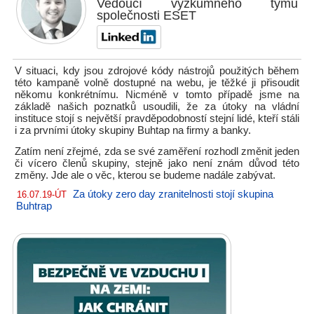
Vedoucí výzkumného týmu
společnosti ESET
V situaci, kdy jsou zdrojové kódy nástrojů použitých během
této kampaně volně dostupné na webu, je těžké ji přisoudit
někomu konkrétnímu. Nicméně v tomto případě jsme na
základě našich poznatků usoudili, že za útoky na vládní
instituce stojí s největší pravděpodobností stejní lidé, kteří stáli
i za prvními útoky skupiny Buhtap na firmy a banky.
Zatím není zřejmé, zda se své zaměření rozhodl změnit jeden
či vícero členů skupiny, stejně jako není znám důvod této
změny. Jde ale o věc, kterou se budeme nadále zabývat.
Za útoky zero day zranitelnosti stojí skupina
16.07.19-ÚT
Buhtrap