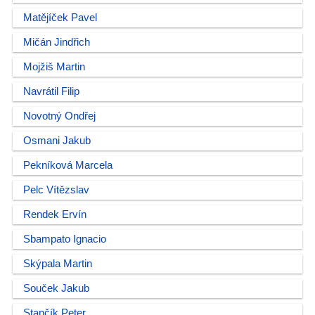
Matějíček Pavel
Mičán Jindřich
Mojžiš Martin
Navrátil Filip
Novotný Ondřej
Osmani Jakub
Pekníková Marcela
Pelc Vítězslav
Rendek Ervín
Sbampato Ignacio
Skýpala Martin
Souček Jakub
Stančík Peter