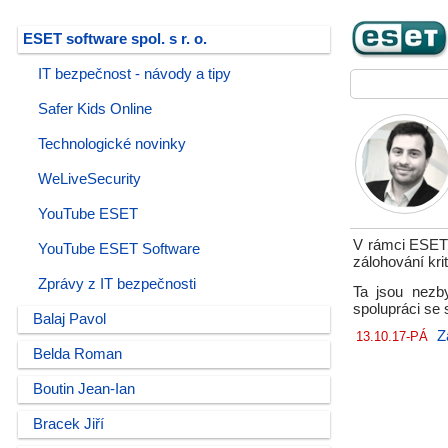
ESET software spol. s r. o.
IT bezpečnost - návody a tipy
Safer Kids Online
Technologické novinky
WeLiveSecurity
YouTube ESET
V rámci ESET T
YouTube ESET Software
zálohování kri
Zprávy z IT bezpečnosti
Ta jsou nezby
spolupráci se
Balaj Pavol
Z
13.10.17-PÁ
Belda Roman
Boutin Jean-Ian
Bracek Jiří