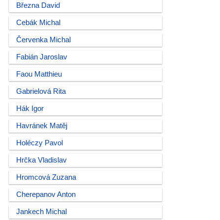
Března David
Cebák Michal
Červenka Michal
Fabián Jaroslav
Faou Matthieu
Gabrielová Rita
Hák Igor
Havránek Matěj
Holéczy Pavol
Hrčka Vladislav
Hromcová Zuzana
Cherepanov Anton
Jankech Michal