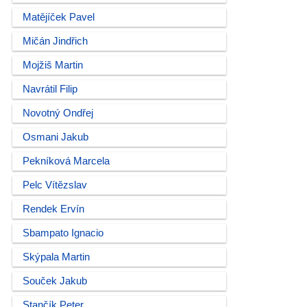
Matějíček Pavel
Mičán Jindřich
Mojžiš Martin
Navrátil Filip
Novotný Ondřej
Osmani Jakub
Pekníková Marcela
Pelc Vítězslav
Rendek Ervín
Sbampato Ignacio
Skýpala Martin
Souček Jakub
Stančík Peter