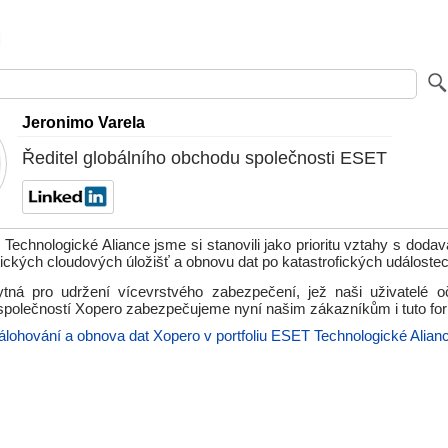
Jeronimo Varela
Ředitel globálního obchodu společnosti ESET
echnologické Aliance jsme si stanovili jako prioritu vztahy s dodava
tických cloudových úložišť a obnovu dat po katastrofických událostec
tná pro udržení vícevrstvého zabezpečení, jež naši uživatelé o
 společností Xopero zabezpečujeme nyní našim zákazníkům i tuto fo
álohování a obnova dat Xopero v portfoliu ESET Technologické Alian