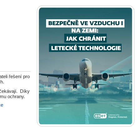
teli řešení pro
h.
čekávají. Díky
rmu ochrany.
ce