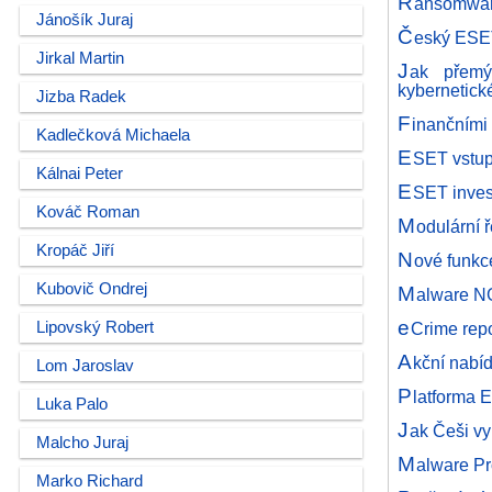
R
ansomwaro
Jánošík Juraj
Č
eský ESET
Jirkal Martin
J
ak přemý
kybernetick
Jizba Radek
F
inančními
Kadlečková Michaela
E
SET vstup
Kálnai Peter
E
SET invest
Kováč Roman
M
odulární 
Kropáč Jiří
N
ové funkc
Kubovič Ondrej
M
alware NG
e
Lipovský Robert
Crime repo
A
kční nabí
Lom Jaroslav
P
latforma 
Luka Palo
J
ak Češi vy
Malcho Juraj
M
alware Pr
Marko Richard