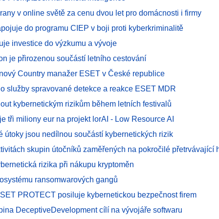
hrany v online světě za cenu dvou let pro domácnosti i firmy
pojuje do programu CIEP v boji proti kyberkriminalitě
uje investice do výzkumu a vývoje
fon je přirozenou součástí letního cestování
- nový Country manažer ESET v České republice
 o služby spravované detekce a reakce ESET MDR
out kybernetickým rizikům během letních festivalů
 tři miliony eur na projekt lorAI - Low Resource AI
 útoky jsou nedílnou součástí kybernetických rizik
tivitách skupin útočníků zaměřených na pokročilé přetrvávající 
ybernetická rizika při nákupu kryptoměn
kosystému ransomwarových gangů
ESET PROTECT posiluje kybernetickou bezpečnost firem
pina DeceptiveDevelopment cílí na vývojáře softwaru