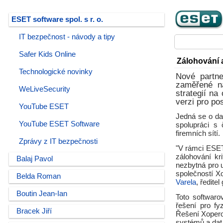
ESET software spol. s r. o.
IT bezpečnost - návody a tipy
Safer Kids Online
Zálohování 
Technologické novinky
Nové partne
zaměřené n
WeLiveSecurity
strategií na
verzi pro po
YouTube ESET
Jedná se o da
YouTube ESET Software
spolupráci s
firemních sítí.
Zprávy z IT bezpečnosti
"V rámci ESET 
zálohování kr
Balaj Pavol
nezbytná pro u
společností X
Belda Roman
Varela
, ředite
Boutin Jean-Ian
Toto softwaro
řešení pro fy
Bracek Jiří
Řešení Xopero
systémů a dat 