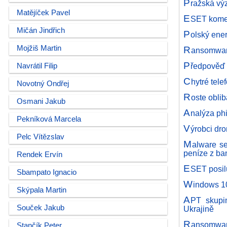
P
ražská vý
Matějíček Pavel
E
SET koment
Mičán Jindřich
P
olský ener
Mojžiš Martin
R
ansomwaro
P
ředpověď 
Navrátil Filip
C
hytré tel
Novotný Ondřej
R
oste obli
Osmani Jakub
A
nalýza ph
Pekníková Marcela
V
ýrobci dr
Pelc Vítězslav
M
alware se
peníze z b
Rendek Ervín
E
SET posil
Sbampato Ignacio
W
indows 10
Skýpala Martin
A
PT skupi
Souček Jakub
Ukrajině
R
ansomware
Stančík Peter