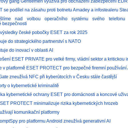
vý gang Gentlemen využívá pro obcházení zabezpečení EDR k
 se podílel na zásahu proti botnetu Amadey a infostealeru Ste
šlíme nad volbou operačního systému svého telefonu 
é bezpečnosti
 výsledky české pobočky ESET za rok 2025
uje do strategického partnerství s NATO
uje do inovací v oblasti AI
řešení ESET PRIVATE pro velké firmy, vládní sektor a kritickou i
e v platformě ESET PROTECT pro bezpečné firemní používání A
ate zneužívá NFC při kyberútocích v Česku stále častější
rty o kybernetické kriminalitě
dka kybernetické ochrany ESET pro domácnosti a koncové uživa
ESET PROTECT minimalizuje rizika kybernetických hrozeb
užívají komunikační platformy
omptSpy pro platformu Android zneužívá generativní AI