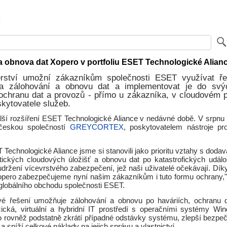
a obnova dat Xopero v portfoliu ESET Technologické Alian
rství umožní zákazníkům společnosti ESET využívat ř
a zálohování a obnovu dat a implementovat je do svýc
 ochranu dat a provozů - přímo u zákazníka, v cloudovém p
skytovatele služeb.
lší rozšíření ESET Technologické Aliance v nedávné době. V srpn
 českou společností
GREYCORTEX
, poskytovatelem nástroje p
Technologické Aliance jsme si stanovili jako prioritu vztahy s dodava
itických cloudových úložišť a obnovu dat po katastrofických událo
držení vícevrstvého zabezpečení, jež naši uživatelé očekávají. Dík
opero zabezpečujeme nyní našim zákazníkům i tuto formu ochrany,"
l globálního obchodu společnosti ESET.
vé řešení umožňuje zálohování a obnovu po haváriích, ochranu 
zická, virtuální a hybridní IT prostředí s operačními systémy Wi
 rovněž podstatně zkrátí případné odstávky systému, zlepší bezpečno
a sníží celkové náklady na jejich správu a vlastnictví.