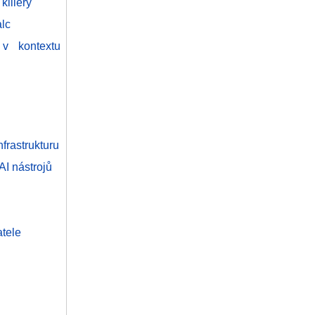
illery
alc
v kontextu
nfrastrukturu
I nástrojů
tele