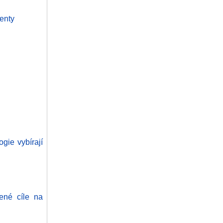
genty
gie vybírají
ené cíle na