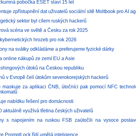
zkumná pobočka ESET slaví 15 let
uje zpřístupnění dat uživatelů sociální sítě Moltbook pro AI a
getický sektor byl cílem ruských hackerů
vá scéna ve světě a Česku za rok 2025
kybernetických hrozeb pro rok 2026
efony na svátky odkládáme a preferujeme fyzické dárky
ba online nákupů ze zemí EU a Asie
ishingových útoků na Českou republiku
onů v Evropě čelí útokům severokorejských hackerů
 maskuje za aplikaci ČNB, útočníci pak pomocí NFC technolo
ankomatů
uje nabídku řešení pro domácnosti
 aktuálně využívá třetina českých uživatelů
ny s napojením na ruskou FSB zaútočili na vysoce postav
 PromptLock řídí umělá inteligence