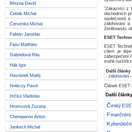
Března David
"Zákazníci z 
Cebák Michal
obchodních pr
společnosti a
zálohování a
Červenka Michal
Zentkowski, ob
Fabián Jaroslav
ESET Technol
Faou Matthieu
ESET Technolog
cílem je lép
Gabrielová Rita
zabezpečení IT
mohli rozšířit
Hák Igor
Další články
Havránek Matěj
-
zálohování
Holéczy Pavol
Článek ESET so
Další články
Hrčka Vladislav
Č
eský ESET 
Hromcová Zuzana
F
inančními
Cherepanov Anton
K
yberútoční
Jankech Michal