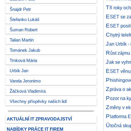
T
ři roky oc
Šnajdr Petr
E
SET se za
Štefanko Lukáš
E
SET posil
Šuman Robert
C
hytrý tele
Talian Martin
J
an Urbík 
Tománek Jakub
R
ůst zájmu
Trnková Mária
J
ak se vyhn
E
Urbík Jan
SET věnuje
P
hishingové
Varela Jeronimo
Z
práva o ak
Žáčková Vladimíra
P
ozor na k
Všechny příspěvky našich lidí
Z
měny v e
P
latforma 
AKTUÁLNÍ IT ZPRAVODAJSTVÍ
Ú
točná sku
NABÍDKY PRÁCE IT FIREM