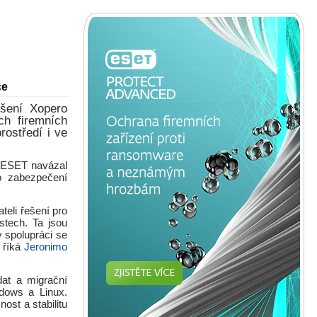
ce
ešení Xopero
h firemních
rostředí i ve
u ESET navázal
ro zabezpečení
teli řešení pro
stech. Ta jsou
y spolupráci se
 říká
Jeronimo
dat a migrační
ndows a Linux.
st a stabilitu