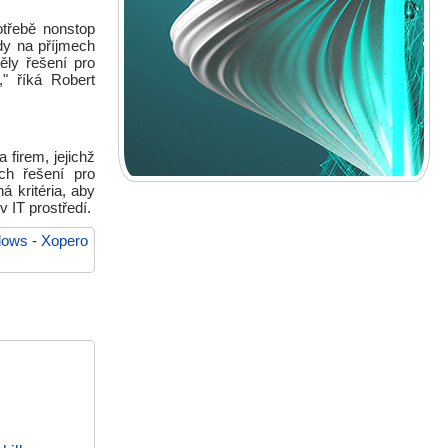
otřebě nonstop
dy na příjmech
ěly řešení pro
" říká Robert
 firem, jejichž
ch řešení pro
á kritéria, aby
v IT prostředí.
dows
-
Xopero