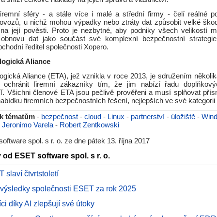
firemní sféry - a stále více i malé a střední firmy - čelí reálné p
ovozů, u nichž mohou výpadky nebo ztráty dat způsobit velké ško
 na její pověsti. Proto je nezbytné, aby podniky všech velikostí m
 obnovu dat jako součást své komplexní bezpečnostní strategie,
chodní ředitel společnosti Xopero.
ogická Aliance
ická Aliance (ETA), jež vznikla v roce 2013, je sdružením několika
e ochránit firemní zákazníky tím, že jim nabízí řadu doplňkový
. Všichni členové ETA jsou pečlivě prověřeni a musí splňovat přísn
 nabídku firemních bezpečnostních řešení, nejlepších ve své kategorii 
 k tématům
-
bezpečnost
-
cloud
-
Linux
-
partnerství
-
úložiště
-
Win
-
Jeronimo Varela
-
Robert Zentkowski
ftware spol. s r. o. ze dne pátek 13. října 2017
 od ESET software spol. s r. o.
slaví čtvrtstoletí
 výsledky společnosti ESET za rok 2025
ci díky AI zlepšují své útoky