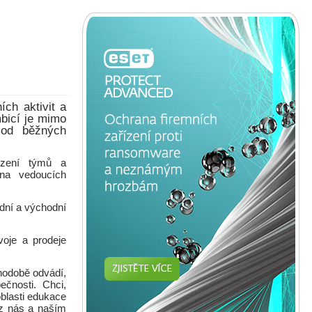
ch aktivit a
mbicí je mimo
- od běžných
ízení týmů a
 na vedoucích
dní a východní
voje a prodeje
uhodobě odvádí,
ečnosti. Chci,
blasti edukace
 z nás a naším