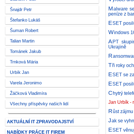
M
alware se
Šnajdr Petr
peníze z b
Štefanko Lukáš
E
SET posil
Šuman Robert
W
indows 10
A
Talian Martin
PT skupi
Ukrajině
Tománek Jakub
R
ansomware
Trnková Mária
T
ři roky oc
Urbík Jan
E
SET se za
E
Varela Jeronimo
SET posil
C
hytrý tele
Žáčková Vladimíra
Jan Urbík -
Všechny příspěvky našich lidí
R
ůst zájmu
J
ak se vyhn
AKTUÁLNÍ IT ZPRAVODAJSTVÍ
E
SET věnuje
NABÍDKY PRÁCE IT FIREM