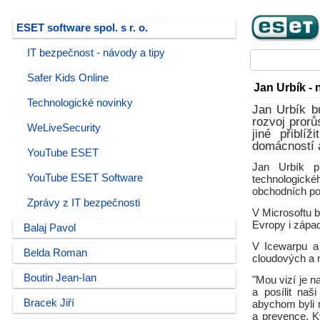
ESET software spol. s r. o.
IT bezpečnost - návody a tipy
Safer Kids Online
Jan Urbík -
Technologické novinky
Jan Urbík b
rozvoj prorů
WeLiveSecurity
jiné přiblí
domácností a
YouTube ESET
Jan Urbík p
YouTube ESET Software
technologick
obchodních po
Zprávy z IT bezpečnosti
V Microsoftu 
Evropy i západ
Balaj Pavol
V Icewarpu a 
Belda Roman
cloudových a m
Boutin Jean-Ian
"Mou vizí je n
a posílit naš
Bracek Jiří
abychom byli 
a prevence. K