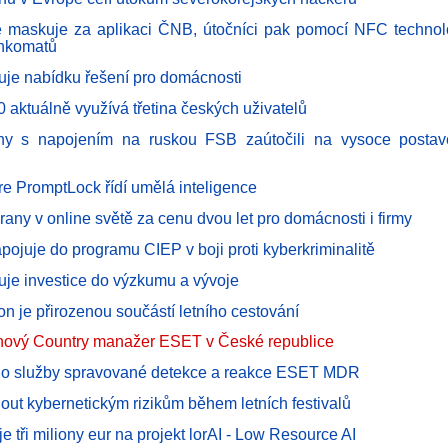
 maskuje za aplikaci ČNB, útočníci pak pomocí NFC technolo
ankomatů
uje nabídku řešení pro domácnosti
 aktuálně využívá třetina českých uživatelů
ny s napojením na ruskou FSB zaútočili na vysoce postav
 PromptLock řídí umělá inteligence
hrany v online světě za cenu dvou let pro domácnosti i firmy
pojuje do programu CIEP v boji proti kyberkriminalitě
uje investice do výzkumu a vývoje
fon je přirozenou součástí letního cestování
 nový Country manažer ESET v České republice
 o služby spravované detekce a reakce ESET MDR
out kybernetickým rizikům během letních festivalů
 tři miliony eur na projekt lorAI - Low Resource AI