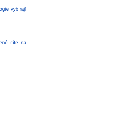
gie vybírají
ené cíle na