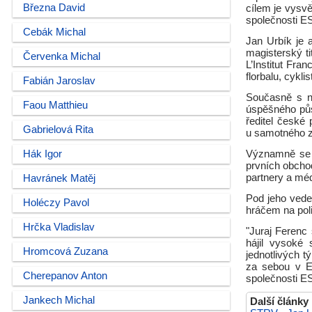
Března David
cílem je vysvět
společnosti E
Cebák Michal
Jan Urbík je 
magisterský t
Červenka Michal
L’Institut Fra
florbalu, cykli
Fabián Jaroslav
Současně s n
Faou Matthieu
úspěšného pů
ředitel česk
Gabrielová Rita
u samotného z
Hák Igor
Významně se t
prvních obcho
partnery a méd
Havránek Matěj
Pod jeho vede
Holéczy Pavol
hráčem na pol
Hrčka Vladislav
"Juraj Ferenc
hájil vysoké 
Hromcová Zuzana
jednotlivých t
za sebou v E
Cherepanov Anton
společnosti E
Jankech Michal
Další články