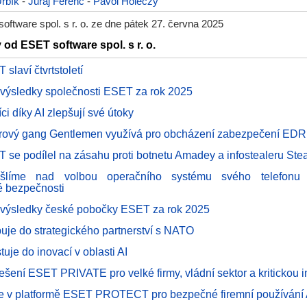
rbík
-
Juraj Ferenc
-
Pavol Holéczy
ftware spol. s r. o. ze dne pátek 27. června 2025
 od ESET software spol. s r. o.
slaví čtvrtstoletí
 výsledky společnosti ESET za rok 2025
ci díky AI zlepšují své útoky
vý gang Gentlemen využívá pro obcházení zabezpečení EDR k
 se podílel na zásahu proti botnetu Amadey a infostealeru Ste
šlíme nad volbou operačního systému svého telefonu 
é bezpečnosti
 výsledky české pobočky ESET za rok 2025
uje do strategického partnerství s NATO
uje do inovací v oblasti AI
řešení ESET PRIVATE pro velké firmy, vládní sektor a kritickou i
e v platformě ESET PROTECT pro bezpečné firemní používání A