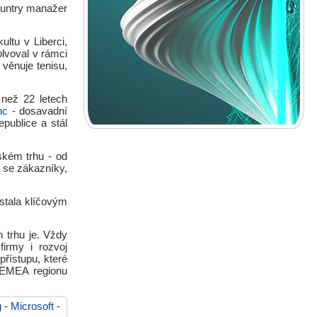
ountry manažer
ltu v Liberci,
lvoval v rámci
 věnuje tenisu,
než 22 letech
nc
- dosavadní
ublice a stál
ském trhu - od
 se zákazníky,
stala klíčovým
 trhu je. Vždy
firmy i rozvoj
přístupu, které
 EMEA regionu
g
-
Microsoft
-