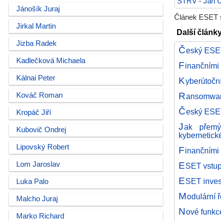
STRV
-
Jan U
Jánošík Juraj
Článek ESET so
Jirkal Martin
Další články
Jizba Radek
Č
eský ESET 
Kadlečková Michaela
F
inančními
Kálnai Peter
K
yberútoční
R
Kováč Roman
ansomwaro
Č
eský ESET
Kropáč Jiří
J
ak přemý
Kubovič Ondrej
kybernetick
Lipovský Robert
F
inančními
E
Lom Jaroslav
SET vstup
E
SET invest
Luka Palo
M
odulární 
Malcho Juraj
N
ové funkc
Marko Richard