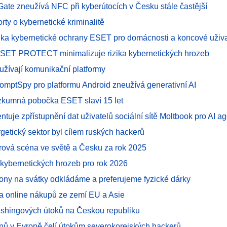
ate zneužívá NFC při kyberútocích v Česku stále častější
rty o kybernetické kriminalitě
dka kybernetické ochrany ESET pro domácnosti a koncové uživa
ESET PROTECT minimalizuje rizika kybernetických hrozeb
užívají komunikační platformy
omptSpy pro platformu Android zneužívá generativní AI
zkumná pobočka ESET slaví 15 let
uje zpřístupnění dat uživatelů sociální sítě Moltbook pro AI a
getický sektor byl cílem ruských hackerů
vá scéna ve světě a Česku za rok 2025
kybernetických hrozeb pro rok 2026
efony na svátky odkládáme a preferujeme fyzické dárky
ba online nákupů ze zemí EU a Asie
ishingových útoků na Českou republiku
onů v Evropě čelí útokům severokorejských hackerů