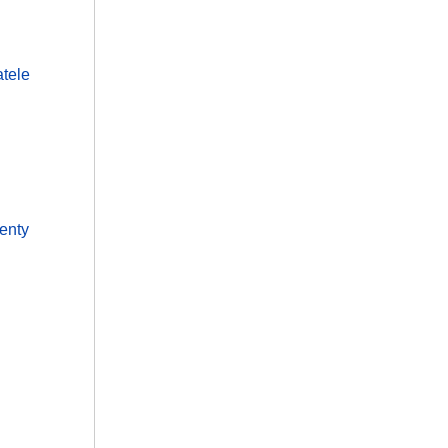
tele
genty