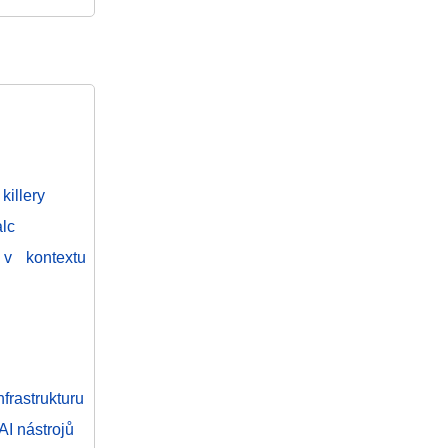
illery
alc
v kontextu
nfrastrukturu
I nástrojů