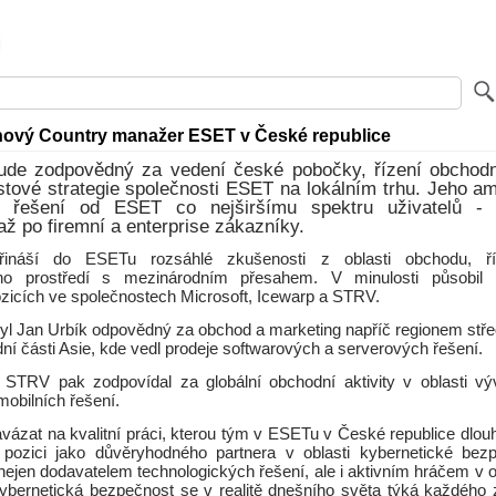
 nový Country manažer ESET v České republice
ude zodpovědný za vedení české pobočky, řízení obchodní
stové strategie společnosti ESET na lokálním trhu. Jeho a
žit řešení od ESET co nejširšímu spektru uživatelů 
ž po firemní a enterprise zákazníky.
řináší do ESETu rozsáhlé zkušenosti z oblasti obchodu, ř
ého prostředí s mezinárodním přesahem. V minulosti působil
zicích ve společnostech Microsoft, Icewarp a STRV.
byl Jan Urbík odpovědný za obchod a marketing napříč regionem stře
ní části Asie, kde vedl prodeje softwarových a serverových řešení.
STRV pak zodpovídal za globální obchodní aktivity v oblasti vý
obilních řešení.
avázat na kvalitní práci, kterou tým v ESETu v České republice dlo
i pozici jako důvěryhodného partnera v oblasti kybernetické bezp
nejen dodavatelem technologických řešení, ale i aktivním hráčem v o
ybernetická bezpečnost se v realitě dnešního světa týká každého