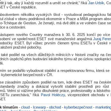
lit ji tak, aby jí každý rozuměl a uměl se chránit," říká
Jan Urbík
, C
SET v České republice.
absolventem několika vysokých škol - vystudoval pedagogickou faku
itul získal v oboru podniková ekonomie v Praze a MBA program abso
nco-Tchèque de Gestion. Je ženatý, má dvě děti a ve volném čase se
stice a cestování.
ástupem nového Country manažera k 30. 6. 2025 končí po více 
sobení ve společnosti ESET své manažerské angažmá
Juraj Fere
é pobočky ESET. Byl vůbec prvním členem týmu ESETu v České rep
aložení pražské pobočky.
aké podílel na všech důležitých milnících v historii značky na če
dních úspěchů přes budování lokálního týmu až po úzkou spolupráci
ii.
ním se podařilo vybudovat stabilní a respektovanou firmu, která se 
i kybernetické bezpečnosti v ČR.
 se zásadním způsobem podílel na tom, kde dnes ESET na českém
standardy značky a dokázal vytvořit stabilní prostředí pro růst 
ýmů. Velmi si vážíme jeho dlouholeté práce, profesionality a lidského 
SETu zanechává," říká
Pavol Holéczy
, viceprezident obchodu v
SET.
 k tématům
-
cloud
-
Icewarp
-
obchod
-
kyberbezpečnost
-
marketin