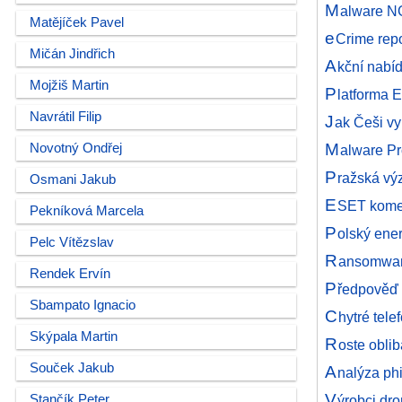
M
alware NG
Matějíček Pavel
e
Crime repo
Mičán Jindřich
A
kční nabí
Mojžiš Martin
P
latforma 
Navrátil Filip
J
ak Češi vy
M
Novotný Ondřej
alware Pr
P
ražská vý
Osmani Jakub
E
SET koment
Pekníková Marcela
P
olský ener
Pelc Vítězslav
R
ansomwaro
Rendek Ervín
P
ředpověď 
Sbampato Ignacio
C
hytré tel
Skýpala Martin
R
oste obli
Souček Jakub
A
nalýza ph
V
Stančík Peter
ýrobci dr