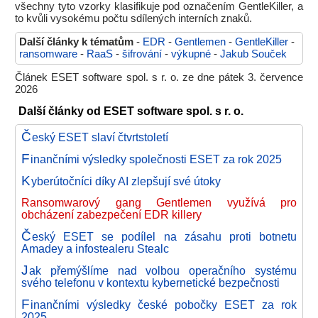
všechny tyto vzorky klasifikuje pod označením GentleKiller, a
to kvůli vysokému počtu sdílených interních znaků.
Další články k tématům
-
EDR
-
Gentlemen
-
GentleKiller
-
ransomware
-
RaaS
-
šifrování
-
výkupné
-
Jakub Souček
Článek ESET software spol. s r. o. ze dne pátek 3. července
2026
Další články od ESET software spol. s r. o.
Č
eský ESET slaví čtvrtstoletí
F
inančními výsledky společnosti ESET za rok 2025
K
yberútočníci díky AI zlepšují své útoky
Ransomwarový gang Gentlemen využívá pro
obcházení zabezpečení EDR killery
Č
eský ESET se podílel na zásahu proti botnetu
Amadey a infostealeru Stealc
J
ak přemýšlíme nad volbou operačního systému
svého telefonu v kontextu kybernetické bezpečnosti
F
inančními výsledky české pobočky ESET za rok
2025