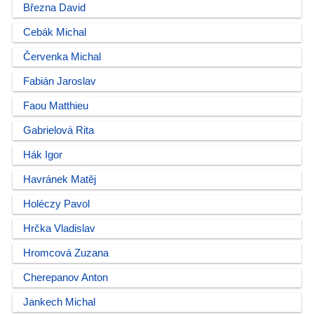
Března David
Cebák Michal
Červenka Michal
Fabián Jaroslav
Faou Matthieu
Gabrielová Rita
Hák Igor
Havránek Matěj
Holéczy Pavol
Hrčka Vladislav
Hromcová Zuzana
Cherepanov Anton
Jankech Michal