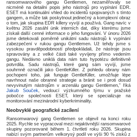
ransomwarového gangu Gentlemen, nezaměřovaly se
nicméně na detailní popis jeho nástrojů pro vypínání EDR.
ESET má kontinuální vhled do incidentů spojovaných s tímto
gangem, a může tak poskytnout jedinečný a komplexní obraz
o tom, jak skupina EDR killery vyvíjí a používá. Gang navíc v
květnu 2026 zasáhl únik interních dat, díky kterému jsme
získali další cenné informace o jeho fungování. V únoru 2026
jsme detekovali poměrně unikátní sadu nástrojů k vypínání
zabezpečení v rukou gangu Gentlemen. Už tehdy jsme s
vysokou pravděpodobností předpokládali, že nástroje jsou
spravovány a z velké části také vyvíjeny přímo vedením
gangu. Nedávno uniklá data nám tuto hypotézu definitivně
potvrdila. Sadu nástrojů, které gang sám vyvíjí, jsme
souhrnně označili jako GentleKiller. Z pohledu obrany nám
pochopení toho, jak funguje GentleKiller, umožňuje lépe
navrhnout naše obranné strategie a bránit se i proti dosud
nevyvinutým nástrojům v arzenálu gangu Gentlemen," říká
Jakub Souček
, vedoucí výzkumného týmu v pražské
pobočce společnosti ESET, který se specializuje na
monitorování mezinárodní kyberkriminality.
Neobvyklé geografické zacílení
Ransomwarový gang Gentlemen se objevil na konci roku
2025. Rychle se vypracoval mezi nejaktivnější ransomwarové
skupiny pozorované během 1. čtvrtletí roku 2026. Skupina
nabízí svým partnerům velkorysý podíl ve výši 90 % zisků z