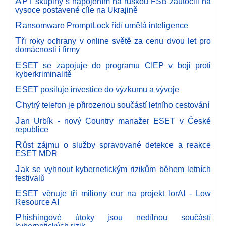
A
PT skupiny s napojením na ruskou FSB zaútočili na
vysoce postavené cíle na Ukrajině
R
ansomware PromptLock řídí umělá inteligence
T
ři roky ochrany v online světě za cenu dvou let pro
domácnosti i firmy
E
SET se zapojuje do programu CIEP v boji proti
kyberkriminalitě
E
SET posiluje investice do výzkumu a vývoje
C
hytrý telefon je přirozenou součástí letního cestování
J
an Urbík - nový Country manažer ESET v České
republice
R
ůst zájmu o služby spravované detekce a reakce
ESET MDR
J
ak se vyhnout kybernetickým rizikům během letních
festivalů
E
SET věnuje tři miliony eur na projekt lorAI - Low
Resource AI
P
hishingové útoky jsou nedílnou součástí