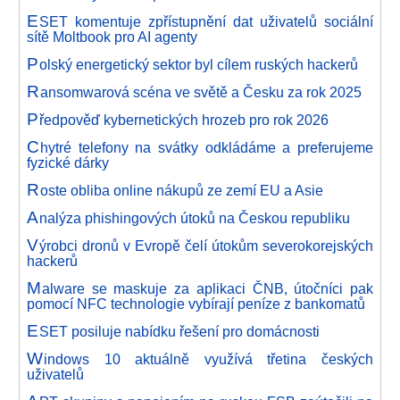
E
SET komentuje zpřístupnění dat uživatelů sociální
sítě Moltbook pro AI agenty
P
olský energetický sektor byl cílem ruských hackerů
R
ansomwarová scéna ve světě a Česku za rok 2025
P
ředpověď kybernetických hrozeb pro rok 2026
C
hytré telefony na svátky odkládáme a preferujeme
fyzické dárky
R
oste obliba online nákupů ze zemí EU a Asie
A
nalýza phishingových útoků na Českou republiku
V
ýrobci dronů v Evropě čelí útokům severokorejských
hackerů
M
alware se maskuje za aplikaci ČNB, útočníci pak
pomocí NFC technologie vybírají peníze z bankomatů
E
SET posiluje nabídku řešení pro domácnosti
W
indows 10 aktuálně využívá třetina českých
uživatelů