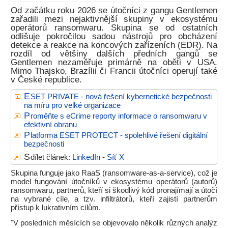
Od začátku roku 2026 se útočníci z gangu Gentlemen
zařadili mezi nejaktivnější skupiny v ekosystému
operátorů ransomwaru. Skupina se od ostatních
odlišuje pokročilou sadou nástrojů pro obcházení
detekce a reakce na koncových zařízeních (EDR). Na
rozdíl od většiny dalších předních gangů se
Gentlemen nezaměřuje primárně na oběti v USA.
Mimo Thajsko, Brazílii či Francii útočníci operují také
v České republice.
E
SET PRIVATE - nová řešení kybernetické bezpečnosti
na míru pro velké organizace
P
roměňte s eCrime reporty informace o ransomwaru v
efektivní obranu
P
latforma ESET PROTECT - spolehlivé řešení digitální
bezpečnosti
S
dílet článek:
LinkedIn
-
Síť X
Skupina funguje jako RaaS (ransomware-as-a-service), což je
model fungování útočníků v ekosystému operátorů (autorů)
ransomwaru, partnerů, kteří si škodlivý kód pronajímají a útočí
na vybrané cíle, a tzv. infiltrátorů, kteří zajistí partnerům
přístup k lukrativním cílům.
"V posledních měsících se objevovalo několik různých analýz