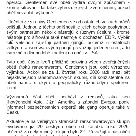
operací. Gentlemen své oběti vydírá dvojím způsobem -
kromě šifrování dat také vyhrožuje jejich zveřejněním, pokud
oběť nezaplatí výkupné.
Útočníci ze skupiny Gentlemen se od ostatních velkých hráčů
odlišují. Jednou z těchto odlišností je jejich ochota poskytnout
svým partnerům několik nástrojů k různým účelům - kromě
nástroje pro šifrování také nástroje k obcházení EDR. Výběr
cílů většinou zajišťují partneři gangů, přičemž u ostatních
velkých ransomwarových gangů převažuje jeden vzorec, a to
výrazné a dlouhodobé zacílení na oběti v USA.
Tyto oběti často tvoří přibližně polovinu všech zveřejněných
obětí útoků ransomwarem. Gentlemen jsou opět výraznou
výjimkou. Ačkoli se za 1. čtvrtletí roku 2026 řadí mezi pět
nejaktivnějších ransomwarových skupin, cílí konzistentně na
oběti napříč širokým a geograficky různorodým spektrem
zemí.
Významná část obětí pochází z regionů, jako jsou
jihovýchodní Asie, Jižní Amerika a západní Evropa, podle
informací bezpečnostních expertů ale gang operuje také v
Česku.
Aktuálně je na veřejných stránkách ransomwarových skupin
evidováno již 20 českých obětí od začátku roku 2026,
přičemž za celý minulý rok jich bylo 22. Převažují u nás oběti