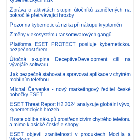
kybernetických rizik
Z
práva o aktivitách skupin útočníků zaměřených na
pokročilé přetrvávající hrozby
P
ozor na kybernetická rizika při nákupu kryptoměn
Z
měny v ekosystému ransomwarových gangů
P
latforma ESET PROTECT posiluje kybernetickou
bezpečnost firem
Ú
točná skupina DeceptiveDevelopment cílí na
vývojáře softwaru
J
ak bezpečně stahovat a spravovat aplikace v chytrém
mobilním telefonu
M
ichal Červenka - nový marketingový ředitel české
pobočky ESET
E
SET Threat Report H2 2024 analyzuje globální vývoj
kybernetických hrozeb
R
oste obliba nákupů prostřednictvím chytrého telefonu
a mimo klasické české e-shopy
E
SET objevil zranitelnosti v produktech Mozilla a
Windows