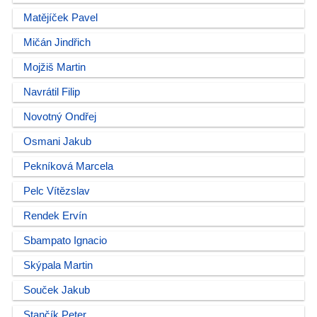
Matějíček Pavel
Mičán Jindřich
Mojžiš Martin
Navrátil Filip
Novotný Ondřej
Osmani Jakub
Pekníková Marcela
Pelc Vítězslav
Rendek Ervín
Sbampato Ignacio
Skýpala Martin
Souček Jakub
Stančík Peter