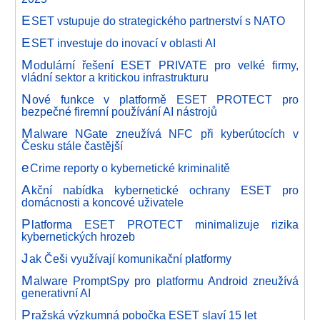
E
SET vstupuje do strategického partnerství s NATO
E
SET investuje do inovací v oblasti AI
M
odulární řešení ESET PRIVATE pro velké firmy,
vládní sektor a kritickou infrastrukturu
N
ové funkce v platformě ESET PROTECT pro
bezpečné firemní používání AI nástrojů
M
alware NGate zneužívá NFC při kyberútocích v
Česku stále častější
e
Crime reporty o kybernetické kriminalitě
A
kční nabídka kybernetické ochrany ESET pro
domácnosti a koncové uživatele
P
latforma ESET PROTECT minimalizuje rizika
kybernetických hrozeb
J
ak Češi využívají komunikační platformy
M
alware PromptSpy pro platformu Android zneužívá
generativní AI
P
ražská výzkumná pobočka ESET slaví 15 let