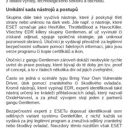
z oblasti výroby, technologického sektoru a obchodu.
Unikátní sada nástrojů a postupů
Skupina dále také využívá nástroje, které jí poskytují třetí
strany nebo uniknou na dark web. Jde např. o nástroje, které
ESET označuje jako HexKiller, ThrottleBlood a HavocKiller.
Všechny EDR killery skupiny Gentlemen, ať už vyvinuté či
získané odjinud, spojuje společná strategie, jak uniknout
pozornosti obránců. Útočníci je vydávají převážně za legitimní
bezpečnostní software pomocí falešných informací, jako jsou
verze programu či kopie certifikátů a ikon.
Útočníci z gangu Gentlemen zároveň dokáží neobvykle rychle
uvést do praxe postupy, které bývají do té doby jen tzv. proof
of concept, a to v řádech několika dní od jejich zveřejnění.
Často se jedná o scénáře typu Bring Your Own Vulnerable
Driver, útok pomocí zranitelného či škodlivého ovladače.
Kromě nástrojů, které vypínají EDR, experti identifikovali také
nástroj určený ke krádeži přihlašovacích údajů, který nazvali
OxideHarvest, a za jehož vývojem stojí jeden z partnerů
gangu Gentlemen.
Bezpečnostní experti z ESETu doposud identifikovali osm
odlišných variant systému GentleKiller, z nichž každá se
vydává za jiný legitimní program a zneužívá odlišný zranitelný
nebo škodlivý ovladač. Navzdory těmto rozdílům však ESET