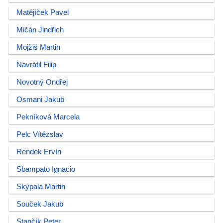
Matějíček Pavel
Mičán Jindřich
Mojžiš Martin
Navrátil Filip
Novotný Ondřej
Osmani Jakub
Pekníková Marcela
Pelc Vítězslav
Rendek Ervín
Sbampato Ignacio
Skýpala Martin
Souček Jakub
Stančík Peter