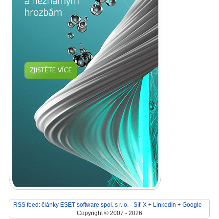
RSS feed: články ESET software spol. s r. o.
-
Síť X
+
LinkedIn
+
Google
-
Copyright © 2007 - 2026