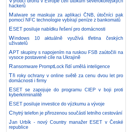
V
ýrobci dronů v Evropě čelí útokům severokorejských
hackerů
M
alware se maskuje za aplikaci ČNB, útočníci pak
pomocí NFC technologie vybírají peníze z bankomatů
E
SET posiluje nabídku řešení pro domácnosti
W
indows 10 aktuálně využívá třetina českých
uživatelů
A
PT skupiny s napojením na ruskou FSB zaútočili na
vysoce postavené cíle na Ukrajině
R
ansomware PromptLock řídí umělá inteligence
T
ři roky ochrany v online světě za cenu dvou let pro
domácnosti i firmy
E
SET se zapojuje do programu CIEP v boji proti
kyberkriminalitě
E
SET posiluje investice do výzkumu a vývoje
C
hytrý telefon je přirozenou součástí letního cestování
J
an Urbík - nový Country manažer ESET v České
republice