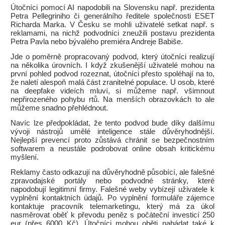
Útočníci pomocí AI napodobili na Slovensku např. prezidenta
Petra Pellegriniho či generálního ředitele společnosti ESET
Richarda Marka. V Česku se mohli uživatelé setkat např. s
reklamami, na nichž podvodníci zneužili postavu prezidenta
Petra Pavla nebo bývalého premiéra Andreje Babiše.
Jde o poměrně propracovaný podvod, který útočníci realizují
na několika úrovních. I když zkušenější uživatelé mohou na
první pohled podvod rozeznat, útočníci přesto spoléhají na to,
že naletí alespoň malá část zranitelné populace. U osob, které
na deepfake videích mluví, si můžeme např. všimnout
nepřirozeného pohybu rtů. Na menších obrazovkách to ale
můžeme snadno přehlédnout.
Navíc lze předpokládat, že tento podvod bude díky dalšímu
vývoji nástrojů umělé inteligence stále důvěryhodnější.
Nejlepší prevencí proto zůstává chránit se bezpečnostním
softwarem a neustále podrobovat online obsah kritickému
myšlení.
Reklamy často odkazují na důvěryhodně působící, ale falešné
zpravodajské portály nebo podvodné stránky, které
napodobují legitimní firmy. Falešné weby vybízejí uživatele k
vyplnění kontaktních údajů. Po vyplnění formuláře zájemce
kontaktuje pracovník telemarketingu, který má za úkol
nasměrovat oběť k převodu peněz s počáteční investicí 250
eur (přes 6000 Kč). Útočníci mohou oběti nabádat také k