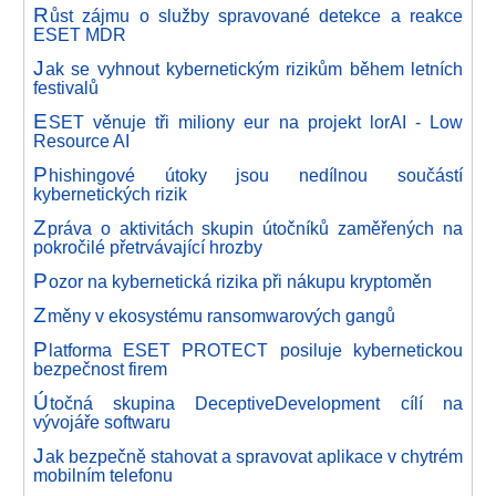
R
ůst zájmu o služby spravované detekce a reakce
ESET MDR
J
ak se vyhnout kybernetickým rizikům během letních
festivalů
E
SET věnuje tři miliony eur na projekt lorAI - Low
Resource AI
P
hishingové útoky jsou nedílnou součástí
kybernetických rizik
Z
práva o aktivitách skupin útočníků zaměřených na
pokročilé přetrvávající hrozby
P
ozor na kybernetická rizika při nákupu kryptoměn
Z
měny v ekosystému ransomwarových gangů
P
latforma ESET PROTECT posiluje kybernetickou
bezpečnost firem
Ú
točná skupina DeceptiveDevelopment cílí na
vývojáře softwaru
J
ak bezpečně stahovat a spravovat aplikace v chytrém
mobilním telefonu