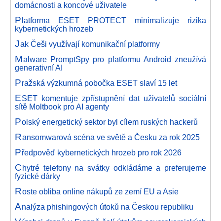
domácnosti a koncové uživatele
P
latforma ESET PROTECT minimalizuje rizika
kybernetických hrozeb
J
ak Češi využívají komunikační platformy
M
alware PromptSpy pro platformu Android zneužívá
generativní AI
P
ražská výzkumná pobočka ESET slaví 15 let
E
SET komentuje zpřístupnění dat uživatelů sociální
sítě Moltbook pro AI agenty
P
olský energetický sektor byl cílem ruských hackerů
R
ansomwarová scéna ve světě a Česku za rok 2025
P
ředpověď kybernetických hrozeb pro rok 2026
C
hytré telefony na svátky odkládáme a preferujeme
fyzické dárky
R
oste obliba online nákupů ze zemí EU a Asie
A
nalýza phishingových útoků na Českou republiku