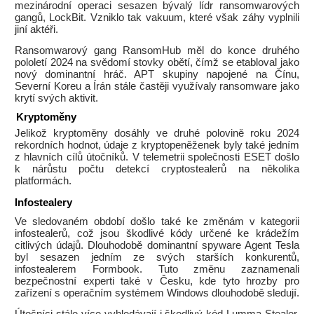
mezinárodní operaci sesazen bývalý lídr ransomwarových
gangů, LockBit. Vzniklo tak vakuum, které však záhy vyplnili
jiní aktéři.
Ransomwarový gang RansomHub měl do konce druhého
pololetí 2024 na svědomí stovky obětí, čímž se etabloval jako
nový dominantní hráč. APT skupiny napojené na Čínu,
Severní Koreu a Írán stále častěji využívaly ransomware jako
krytí svých aktivit.
Kryptoměny
Jelikož kryptoměny dosáhly ve druhé polovině roku 2024
rekordních hodnot, údaje z kryptopeněženek byly také jedním
z hlavních cílů útočníků. V telemetrii společnosti ESET došlo
k nárůstu počtu detekcí cryptostealerů na několika
platformách.
Infostealery
Ve sledovaném období došlo také ke změnám v kategorii
infostealerů, což jsou škodlivé kódy určené ke krádežím
citlivých údajů. Dlouhodobě dominantní spyware Agent Tesla
byl sesazen jedním ze svých starších konkurentů,
infostealerem Formbook. Tuto změnu zaznamenali
bezpečnostní experti také v Česku, kde tyto hrozby pro
zařízení s operačním systémem Windows dlouhodobě sledují.