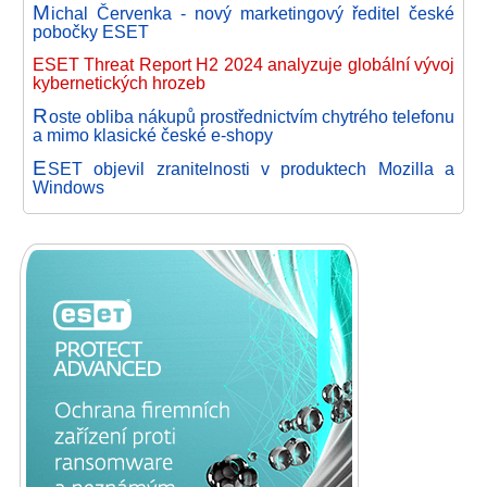
M
ichal Červenka - nový marketingový ředitel české
pobočky ESET
ESET Threat Report H2 2024 analyzuje globální vývoj
kybernetických hrozeb
R
oste obliba nákupů prostřednictvím chytrého telefonu
a mimo klasické české e-shopy
E
SET objevil zranitelnosti v produktech Mozilla a
Windows