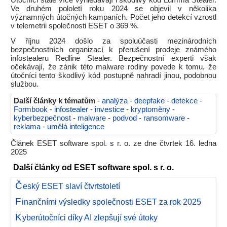
Útočníci stále více vyhledávají i škodlivý kód Lumma Stealer.
Ve druhém pololetí roku 2024 se objevil v několika
významných útočných kampaních. Počet jeho detekcí vzrostl
v telemetrii společnosti ESET o 369 %.
V říjnu 2024 došlo za spoluúčasti mezinárodních
bezpečnostních organizací k přerušení prodeje známého
infostealeru Redline Stealer. Bezpečnostní experti však
očekávají, že zánik této malware rodiny povede k tomu, že
útočníci tento škodlivý kód postupně nahradí jinou, podobnou
službou.
Další články k tématům
-
analýza
-
deepfake
-
detekce
-
Formbook
-
infostealer
-
investice
-
kryptoměny
-
kyberbezpečnost
-
malware
-
podvod
-
ransomware
-
reklama
-
umělá inteligence
Článek ESET software spol. s r. o. ze dne čtvrtek 16. ledna
2025
Další články od ESET software spol. s r. o.
Č
eský ESET slaví čtvrtstoletí
F
inančními výsledky společnosti ESET za rok 2025
K
yberútočníci díky AI zlepšují své útoky