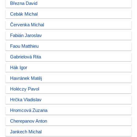
Března David
Cebák Michal
Červenka Michal
Fabián Jaroslav
Faou Matthieu
Gabrielová Rita
Hák Igor
Havránek Matěj
Holéczy Pavol
Hrčka Vladislav
Hromcová Zuzana
Cherepanov Anton
Jankech Michal