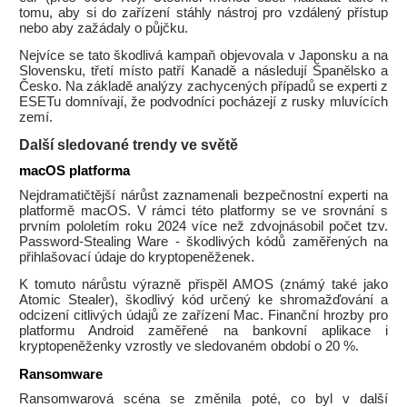
tomu, aby si do zařízení stáhly nástroj pro vzdálený přístup
nebo aby zažádaly o půjčku.
Nejvíce se tato škodlivá kampaň objevovala v Japonsku a na
Slovensku, třetí místo patří Kanadě a následují Španělsko a
Česko. Na základě analýzy zachycených případů se experti z
ESETu domnívají, že podvodníci pocházejí z rusky mluvících
zemí.
Další sledované trendy ve světě
macOS platforma
Nejdramatičtější nárůst zaznamenali bezpečnostní experti na
platformě macOS. V rámci této platformy se ve srovnání s
prvním pololetím roku 2024 více než zdvojnásobil počet tzv.
Password-Stealing Ware - škodlivých kódů zaměřených na
přihlašovací údaje do kryptopeněženek.
K tomuto nárůstu výrazně přispěl AMOS (známý také jako
Atomic Stealer), škodlivý kód určený ke shromažďování a
odcizení citlivých údajů ze zařízení Mac. Finanční hrozby pro
platformu Android zaměřené na bankovní aplikace i
kryptopeněženky vzrostly ve sledovaném období o 20 %.
Ransomware
Ransomwarová scéna se změnila poté, co byl v další