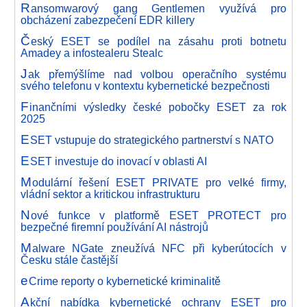
R
ansomwarový gang Gentlemen využívá pro
obcházení zabezpečení EDR killery
Č
eský ESET se podílel na zásahu proti botnetu
Amadey a infostealeru Stealc
J
ak přemýšlíme nad volbou operačního systému
svého telefonu v kontextu kybernetické bezpečnosti
F
inančními výsledky české pobočky ESET za rok
2025
E
SET vstupuje do strategického partnerství s NATO
E
SET investuje do inovací v oblasti AI
M
odulární řešení ESET PRIVATE pro velké firmy,
vládní sektor a kritickou infrastrukturu
N
ové funkce v platformě ESET PROTECT pro
bezpečné firemní používání AI nástrojů
M
alware NGate zneužívá NFC při kyberútocích v
Česku stále častější
e
Crime reporty o kybernetické kriminalitě
A
kční nabídka kybernetické ochrany ESET pro