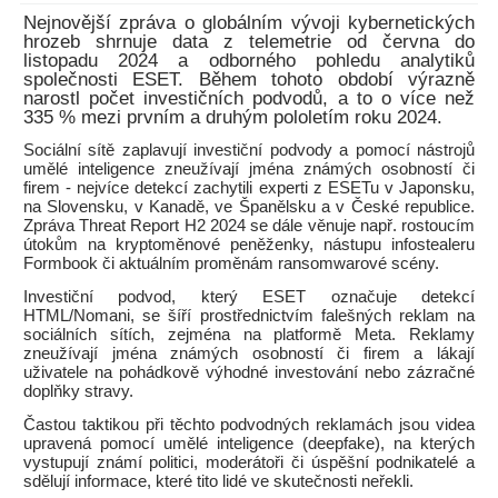
Nejnovější zpráva o globálním vývoji kybernetických
hrozeb shrnuje data z telemetrie od června do
listopadu 2024 a odborného pohledu analytiků
společnosti ESET. Během tohoto období výrazně
narostl počet investičních podvodů, a to o více než
335 % mezi prvním a druhým pololetím roku 2024.
Sociální sítě zaplavují investiční podvody a pomocí nástrojů
umělé inteligence zneužívají jména známých osobností či
firem - nejvíce detekcí zachytili experti z ESETu v Japonsku,
na Slovensku, v Kanadě, ve Španělsku a v České republice.
Zpráva Threat Report H2 2024 se dále věnuje např. rostoucím
útokům na kryptoměnové peněženky, nástupu infostealeru
Formbook či aktuálním proměnám ransomwarové scény.
Investiční podvod, který ESET označuje detekcí
HTML/Nomani, se šíří prostřednictvím falešných reklam na
sociálních sítích, zejména na platformě Meta. Reklamy
zneužívají jména známých osobností či firem a lákají
uživatele na pohádkově výhodné investování nebo zázračné
doplňky stravy.
Častou taktikou při těchto podvodných reklamách jsou videa
upravená pomocí umělé inteligence (deepfake), na kterých
vystupují známí politici, moderátoři či úspěšní podnikatelé a
sdělují informace, které tito lidé ve skutečnosti neřekli.