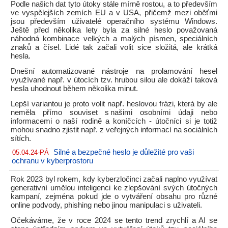
Podle našich dat tyto útoky stále mírně rostou, a to především
ve vyspělejších zemích EU a v USA, přičemž mezi oběťmi
jsou především uživatelé operačního systému Windows.
Ještě před několika lety byla za silné heslo považovaná
náhodná kombinace velkých a malých písmen, speciálních
znaků a čísel. Lidé tak začali volit sice složitá, ale krátká
hesla.
Dnešní automatizované nástroje na prolamování hesel
využívané např. v útocích tzv. hrubou silou ale dokáží taková
hesla uhodnout během několika minut.
Lepší variantou je proto volit např. heslovou frázi, která by ale
neměla přímo souviset s našimi osobními údaji nebo
informacemi o naší rodině a koníčcích - útočníci si je totiž
mohou snadno zjistit např. z veřejných informací na sociálních
sítích.
Silné a bezpečné heslo je důležité pro vaši
05.04.24-PÁ
ochranu v kyberprostoru
Rok 2023 byl rokem, kdy kyberzločinci začali naplno využívat
generativní umělou inteligenci ke zlepšování svých útočných
kampaní, zejména pokud jde o vytváření obsahu pro různé
online podvody, phishing nebo jinou manipulaci s uživateli.
Očekáváme, že v roce 2024 se tento trend zrychlí a AI se