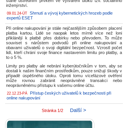
stane ústředním prvkem ve vytváření útoků tzv. sociálního
inženýrství.
Shrnutí a vývoj kybernetických hrozeb podle
09.01.24-ÚT
expertů ESET
Při online nakupování je stále nejčastějším způsobem placení
platba kartou. Lidé se naopak letos mírně více než loni
přiklánějí k platbě přes dobírku nebo převodem. To může
souviset s nárůstem podvodů při online nakupování a
obavami uživatelů o svoji digitální bezpečnost. Vzrostl počet
lidí, kteří chrání svoje finance nastavením limitu pro platby, a
to o 5 %.
Limity pro platby ale nebrání kyberútočníkům v tom, aby se
dostali k našim finančním prostředkům, pouze snižují škody v
případě úspěšného útoku. Oproti tomu vícefázové ověření
může rovnou zabránit neoprávněné transakci nebo
neoprávněnému přístupu k vašemu online účtu.
Přístup českých uživatelů k bezpečnosti při
22.12.23-PÁ
online nakupování
Další >
Stránka 1/2