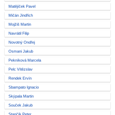
Matějíček Pavel
Mičán Jindřich
Mojžiš Martin
Navrátil Filip
Novotný Ondřej
Osmani Jakub
Pekníková Marcela
Pelc Vítězslav
Rendek Ervín
Sbampato Ignacio
Skýpala Martin
Souček Jakub
Stančík Peter