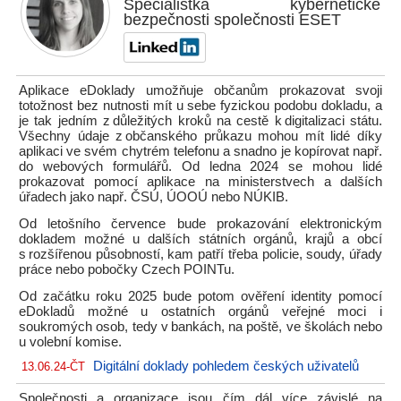
Specialistka kybernetické
bezpečnosti společnosti ESET
Aplikace eDoklady umožňuje občanům prokazovat svoji
totožnost bez nutnosti mít u sebe fyzickou podobu dokladu, a
je tak jedním z důležitých kroků na cestě k digitalizaci státu.
Všechny údaje z občanského průkazu mohou mít lidé díky
aplikaci ve svém chytrém telefonu a snadno je kopírovat např.
do webových formulářů. Od ledna 2024 se mohou lidé
prokazovat pomocí aplikace na ministerstvech a dalších
úřadech jako např. ČSÚ, ÚOOÚ nebo NÚKIB.
Od letošního července bude prokazování elektronickým
dokladem možné u dalších státních orgánů, krajů a obcí
s rozšířenou působností, kam patří třeba policie, soudy, úřady
práce nebo pobočky Czech POINTu.
Od začátku roku 2025 bude potom ověření identity pomocí
eDokladů možné u ostatních orgánů veřejné moci i
soukromých osob, tedy v bankách, na poště, ve školách nebo
u volební komise.
Digitální doklady pohledem českých uživatelů
13.06.24-ČT
Společnosti a organizace jsou čím dál více závislé na