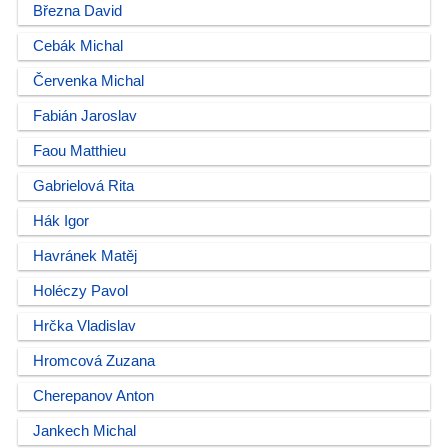
Března David
Cebák Michal
Červenka Michal
Fabián Jaroslav
Faou Matthieu
Gabrielová Rita
Hák Igor
Havránek Matěj
Holéczy Pavol
Hrčka Vladislav
Hromcová Zuzana
Cherepanov Anton
Jankech Michal