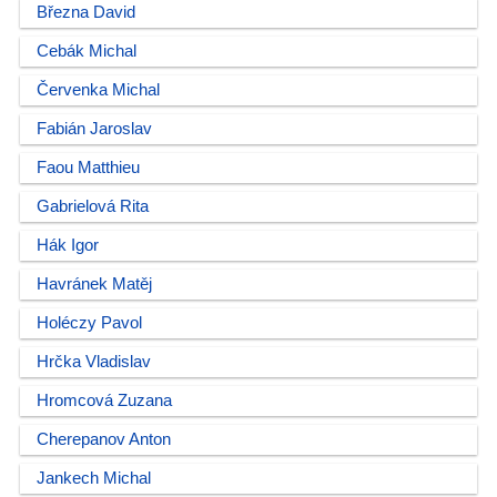
Března David
Cebák Michal
Červenka Michal
Fabián Jaroslav
Faou Matthieu
Gabrielová Rita
Hák Igor
Havránek Matěj
Holéczy Pavol
Hrčka Vladislav
Hromcová Zuzana
Cherepanov Anton
Jankech Michal