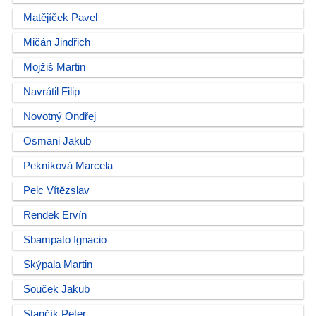
Matějíček Pavel
Mičán Jindřich
Mojžiš Martin
Navrátil Filip
Novotný Ondřej
Osmani Jakub
Pekníková Marcela
Pelc Vítězslav
Rendek Ervín
Sbampato Ignacio
Skýpala Martin
Souček Jakub
Stančík Peter