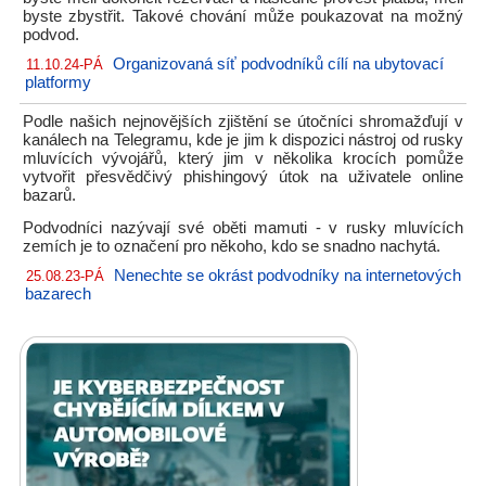
byste zbystřit. Takové chování může poukazovat na možný
podvod.
Organizovaná síť podvodníků cílí na ubytovací
11.10.24-PÁ
platformy
Podle našich nejnovějších zjištění se útočníci shromažďují v
kanálech na Telegramu, kde je jim k dispozici nástroj od rusky
mluvících vývojářů, který jim v několika krocích pomůže
vytvořit přesvědčivý phishingový útok na uživatele online
bazarů.
Podvodníci nazývají své oběti mamuti - v rusky mluvících
zemích je to označení pro někoho, kdo se snadno nachytá.
Nenechte se okrást podvodníky na internetových
25.08.23-PÁ
bazarech