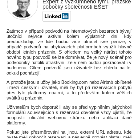
Expert z výzkumného týmu pražské
pobočky společnosti ESET
Zatímco v případě podvodů na internetových bazarech bývají
útočníci nejvíce aktivní kolem výplatních dní, kdy
předpokládají, že lidé budou více utrácet své peníze, v
případě podvodů na ubytovacích platformách využili hlavně
období letních prázdnin. S ohledem na velký nárůst tohoto
nového typu podvodů se lze domnívat, že je nový scénář pro
podvodníky natolik atraktivní, že v něm budou pokračovat i v
budoucnu. Cílem podvodů jsou uživatelé bez ohledu na to,
odkud pocházejí.
A protože jsou služby jako Booking.com nebo Airbnb oblíbené
i mezi českými uživateli, měli by být při rezervacích pobytů
přes tyto platformy opatrní, a to především kolem větších
svátků a prázdnin.
Uživatelům bych doporučil, aby se před vyplněním jakýchkoli
formulářů souvisejících s rezervací dovolené vždy ujistili, že
neopustili oficiální webovou stránku nebo aplikaci dané
platformy.
Pokud jste přesměrováni na jinou, externí URL adresu, kde
byste měli dokončit rezervaci a následně provést platbu, měli