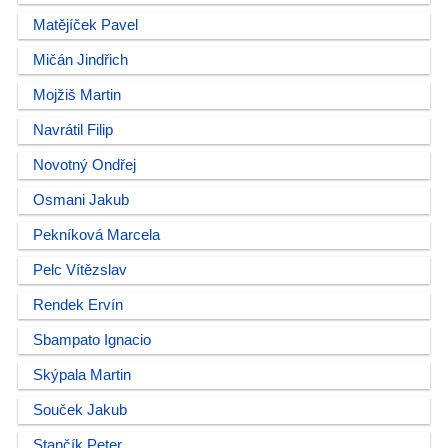
Matějíček Pavel
Mičán Jindřich
Mojžiš Martin
Navrátil Filip
Novotný Ondřej
Osmani Jakub
Pekníková Marcela
Pelc Vítězslav
Rendek Ervín
Sbampato Ignacio
Skýpala Martin
Souček Jakub
Stančík Peter