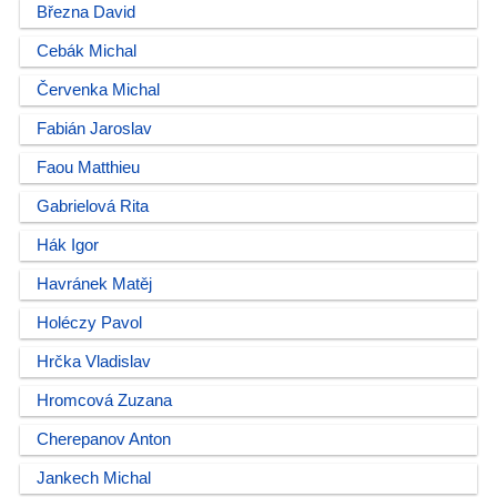
Března David
Cebák Michal
Červenka Michal
Fabián Jaroslav
Faou Matthieu
Gabrielová Rita
Hák Igor
Havránek Matěj
Holéczy Pavol
Hrčka Vladislav
Hromcová Zuzana
Cherepanov Anton
Jankech Michal