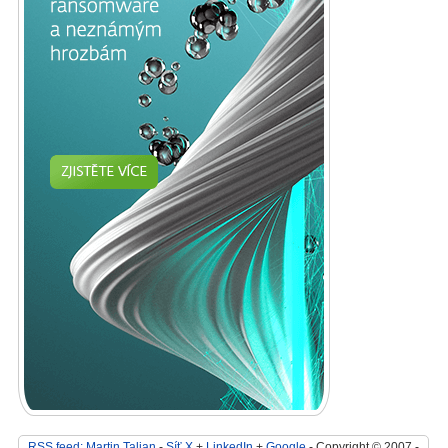
RSS feed: Martin Talian
-
Síť X
+
LinkedIn
+
Google
- Copyright © 2007 -