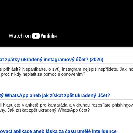
kat zpátky ukradený instagramový účet? (2026)
přihlásit? Nepanikařte, o svůj Instagram nejspíš nepřijdete. Jak h
 proč nikdy neplatit za pomoc s obnovením?
ý WhatsApp aneb jak získat zpět ukradený účet?
li hlasujete v anketě pro kamaráda a v druhou rozesíláte phishing
any. Jak získat zpět ukradený WhatsApp účet?
vací aplikace aneb láska za časů umělé inteligence