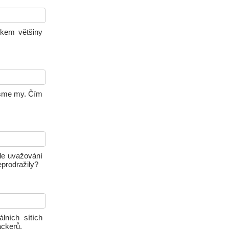
íkem většiny
 jsme my. Čím
hle uvažování
eprodražily?
lních sítích
ackerů.