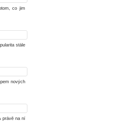
otom, co jim
ularita stále
tupem nových
A právě na ní