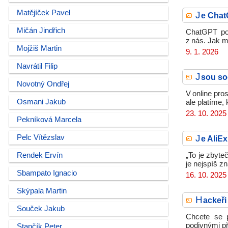
Matějíček Pavel
J
e Chat
Mičán Jindřich
ChatGPT pot
z nás. Jak 
Mojžiš Martin
9. 1. 2026
Navrátil Filip
J
sou so
Novotný Ondřej
V online pro
Osmani Jakub
ale platíme,
23. 10. 2025
Pekníková Marcela
J
Pelc Vítězslav
e AliE
Rendek Ervín
„To je zbyte
je nejspíš z
Sbampato Ignacio
16. 10. 2025
Skýpala Martin
H
ackeři
Souček Jakub
Chcete se p
podivnými př
Stančík Peter