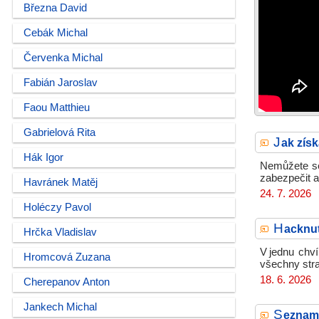
Března David
Cebák Michal
Červenka Michal
Fabián Jaroslav
Faou Matthieu
Gabrielová Rita
J
ak zís
Hák Igor
Nemůžete se 
zabezpečit a
Havránek Matěj
24. 7. 2026
Holéczy Pavol
H
acknut
Hrčka Vladislav
V jednu chví
Hromcová Zuzana
všechny str
18. 6. 2026
Cherepanov Anton
Jankech Michal
S
eznamo