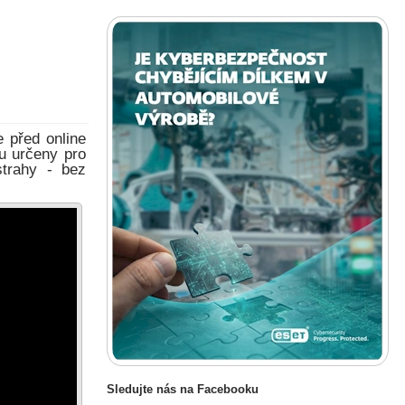
e před online
ou určeny pro
strahy - bez
Sledujte nás na Facebooku