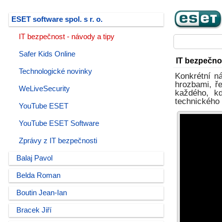
ESET software spol. s r. o.
IT bezpečnost - návody a tipy
Safer Kids Online
IT bezpečnos
Technologické novinky
Konkrétní ná
hrozbami, ře
WeLiveSecurity
každého, kd
technického 
YouTube ESET
YouTube ESET Software
Zprávy z IT bezpečnosti
Balaj Pavol
Belda Roman
Boutin Jean-Ian
Bracek Jiří