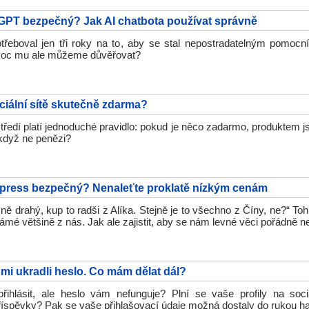
GPT bezpečný? Jak AI chatbota používat správně
řeboval jen tři roky na to, aby se stal nepostradatelným pomocn
moc mu ale můžeme důvěřovat?
ciální sítě skutečně zdarma?
středí platí jednoduché pravidlo: pokud je něco zadarmo, produktem
 když ne penězi?
xpress bezpečný? Nenaleťte proklatě nízkým cenám
čně drahý, kup to radši z Alíka. Stejně je to všechno z Číny, ne?“ To
námé většině z nás. Jak ale zajistit, aby se nám levné věci pořádně n
 mi ukradli heslo. Co mám dělat dál?
řihlásit, ale heslo vám nefunguje? Plní se vaše profily na sociá
íspěvky? Pak se vaše přihlašovací údaje možná dostaly do rukou h