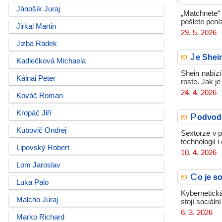
Jánošík Juraj
„Matchnete“
pošlete pení
Jirkal Martin
29. 5. 2026
Jizba Radek
J
e Shei
Kadlečková Michaela
Shein nabízí
Kálnai Peter
roste. Jak j
24. 4. 2026
Kováč Roman
Kropáč Jiří
P
odvod 
Kubovič Ondrej
Sextorze v 
technologií i
Lipovský Robert
10. 4. 2026
Lom Jaroslav
C
o je s
Luka Palo
Kybernetická
Malcho Juraj
stojí sociáln
6. 3. 2026
Marko Richard