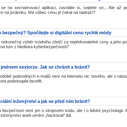
 se na seznamovací aplikaci, zavoláte si, sejdete se... Ale až p
ze na jízdenku. Má vůbec cenu jít čekat na nádraží?
n bezpečný? Spočítejte si digitální cenu rychlé módy
 nekonečný výběr módního zboží za nepřekonatelné ceny a jeho pop
e na tom z hlediska kyberbezpečnosti?
jménem sextorze. Jak se chránit a bránit?
podobě podvodných e-mailů není na internetu nic nového, ale s nás
 ona podstoupila facelift.
ociální inženýrství a jak se před ním bránit?
 bezpečnost není jen o strojovém kódu, ale i o lidské psychologii. 
í inženýrství aneb umění „hackovat“ lidi.