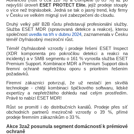
Advanced (růst o cca 110 %) a Complete (o 85 %) až po
nejvyšší úroveň
ESET PROTECT Elite
, jejíž prodeje stouply
o více než trojnásobek. Jedná se tak o jasný trend, kdy firmy
v Česku ve velkém migrují své zabezpečení do cloudu.
Druhý velký pilíř B2B růstu představují profesionální služby.
Služba ESET MDR (spravovaná detekce a reakce), kterou
společnost
uvedla na trh v dubnu 2024
, zaznamenala v Česku
téměř čtyřnásobný meziroční růst.
Téměř čtyřnásobně vzrostly i prodeje řešení ESET Inspect
(XDR komponenta pro pokročilou detekci a reakci na
incidenty) a v SMB segmentu o 161 % vyrostla služba ESET
Premium Support. Kombinace MDR a Premium Support dává
firemní ochraně nepřetržitou oporu s prioritním řešením
požadavků.
Firemní zákazníci potvrzují, že už nestačí jen skvělá
technologie - chtějí kombinaci špičkového softwaru, lidské
expertízy a nepřetržitého dohledu nad celým prostředím.
Právě to nabízí ESET MDR!
Růst se promítl i do distribučních kanálů. Prodeje přes síť
obchodních partnerů meziročně vzrostly o 39 %, přímé
prodeje firemním zákazníkům o 33 %.
Akce 3za2 posunula segment domácností k prémiové
ochraně