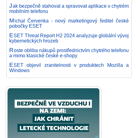
J
ak bezpečně stahovat a spravovat aplikace v chytrém
mobilním telefonu
M
ichal Červenka - nový marketingový ředitel české
pobočky ESET
E
SET Threat Report H2 2024 analyzuje globální vývoj
kybernetických hrozeb
R
oste obliba nákupů prostřednictvím chytrého telefonu
a mimo klasické české e-shopy
E
SET objevil zranitelnosti v produktech Mozilla a
Windows