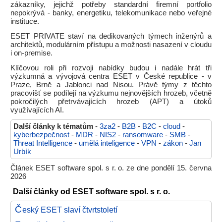
zákazníky, jejichž potřeby standardní firemní portfolio
nepokrývá - banky, energetiku, telekomunikace nebo veřejné
instituce.
ESET PRIVATE staví na dedikovaných týmech inženýrů a
architektů, modulárním přístupu a možnosti nasazení v cloudu
i on-premise.
Klíčovou roli při rozvoji nabídky budou i nadále hrát tři
výzkumná a vývojová centra ESET v České republice - v
Praze, Brně a Jablonci nad Nisou. Právě týmy z těchto
pracovišť se podílejí na výzkumu nejnovějších hrozeb, včetně
pokročilých přetrvávajících hrozeb (APT) a útoků
využívajících AI.
Další články k tématům
-
3za2
-
B2B
-
B2C
-
cloud
-
kyberbezpečnost
-
MDR
-
NIS2
-
ransomware
-
SMB
-
Threat Intelligence
-
umělá inteligence
-
VPN
-
zákon
-
Jan
Urbík
Článek ESET software spol. s r. o. ze dne pondělí 15. června
2026
Další články od ESET software spol. s r. o.
Č
eský ESET slaví čtvrtstoletí