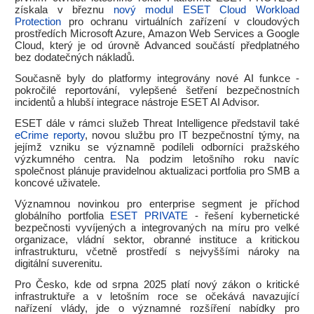
získala v březnu
nový modul ESET Cloud Workload
Protection
pro ochranu virtuálních zařízení v cloudových
prostředích Microsoft Azure, Amazon Web Services a Google
Cloud, který je od úrovně Advanced součástí předplatného
bez dodatečných nákladů.
Současně byly do platformy integrovány nové AI funkce -
pokročilé reportování, vylepšené šetření bezpečnostních
incidentů a hlubší integrace nástroje ESET AI Advisor.
ESET dále v rámci služeb Threat Intelligence představil také
eCrime reporty
, novou službu pro IT bezpečnostní týmy, na
jejímž vzniku se významně podíleli odborníci pražského
výzkumného centra. Na podzim letošního roku navíc
společnost plánuje pravidelnou aktualizaci portfolia pro SMB a
koncové uživatele.
Významnou novinkou pro enterprise segment je příchod
globálního portfolia
ESET PRIVATE
- řešení kybernetické
bezpečnosti vyvíjených a integrovaných na míru pro velké
organizace, vládní sektor, obranné instituce a kritickou
infrastrukturu, včetně prostředí s nejvyššími nároky na
digitální suverenitu.
Pro Česko, kde od srpna 2025 platí nový zákon o kritické
infrastruktuře a v letošním roce se očekává navazující
nařízení vlády, jde o významné rozšíření nabídky pro