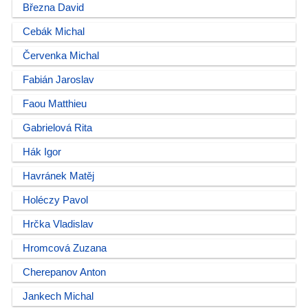
Března David
Cebák Michal
Červenka Michal
Fabián Jaroslav
Faou Matthieu
Gabrielová Rita
Hák Igor
Havránek Matěj
Holéczy Pavol
Hrčka Vladislav
Hromcová Zuzana
Cherepanov Anton
Jankech Michal