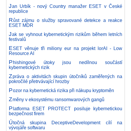
J
an Urbík - nový Country manažer ESET v České
republice
R
ůst zájmu o služby spravované detekce a reakce
ESET MDR
J
ak se vyhnout kybernetickým rizikům během letních
festivalů
E
SET věnuje tři miliony eur na projekt lorAI - Low
Resource AI
P
hishingové útoky jsou nedílnou součástí
kybernetických rizik
Z
práva o aktivitách skupin útočníků zaměřených na
pokročilé přetrvávající hrozby
P
ozor na kybernetická rizika při nákupu kryptoměn
Z
měny v ekosystému ransomwarových gangů
P
latforma ESET PROTECT posiluje kybernetickou
bezpečnost firem
Ú
točná skupina DeceptiveDevelopment cílí na
vývojáře softwaru