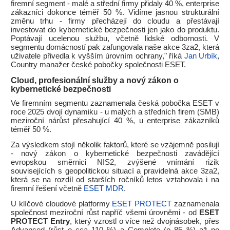
firemní segment - malé a střední firmy přidaly 40 %, enterprise
zákazníci dokonce téměř 50 %. Vidíme jasnou strukturální
změnu trhu - firmy přecházejí do cloudu a přestávají
investovat do kybernetické bezpečnosti jen jako do produktu.
Poptávají ucelenou službu, včetně lidské odbornosti. V
segmentu domácností pak zafungovala naše akce 3za2, která
uživatele přivedla k vyšším úrovním ochrany," říká
Jan Urbík
,
Country manažer české pobočky společnosti ESET.
Cloud, profesionální služby a nový zákon o
kybernetické bezpečnosti
Ve firemním segmentu zaznamenala česká pobočka ESET v
roce 2025 dvojí dynamiku - u malých a středních firem (SMB)
meziroční nárůst přesahující 40 %, u enterprise zákazníků
téměř 50 %.
Za výsledkem stojí několik faktorů, které se vzájemně posilují
- nový zákon o kybernetické bezpečnosti zavádějící
evropskou směrnici NIS2, zvýšené vnímání rizik
souvisejících s geopolitickou situací a pravidelná akce 3za2,
která se na rozdíl od starších ročníků letos vztahovala i na
firemní řešení včetně
ESET MDR
.
U klíčové cloudové platformy
ESET PROTECT
zaznamenala
společnost meziroční růst napříč všemi úrovněmi - od
ESET
PROTECT Entry
, který vzrostl o více než dvojnásobek, přes