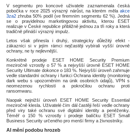
V segmentu pro koncové uživatele zaznamenala česká
pobočka v roce 2025 výrazný nárůst, na kterém měla
akce
3za2
zhruba 50% podíl (ve firemním segmentu 62 %). Jedná
se o pravidelnou marketingovou aktivitu, kterou ESET
realizuje v České republice přibližně jednou za tři roky a která
tradičně přináší výrazný impulz.
Letos však přinesla i druhý, strategicky důležitý efekt -
zákazníci si v jejím rámci nejčastěji vybírali vyšší úrovně
ochrany, ne ty nejlevnější.
Konkrétně prodeje ESET HOME Security Premium
meziročně vzrostly o 57 % a nejvyšší úrovně ESET HOME
Security Ultimate dokonce o 183 %. Nejvyšší úroveň zahrnuje
vedle standardní ochrany i funkci Ochrana identity (monitoring
dark webu s upozorněním na únik osobních údajů), VPN s
neomezenou rychlostí a pokročilou ochranu proti
ransomwaru.
Naopak nejnižší úroveň ESET HOME Security Essential
meziročně klesla. Uživatelé čím dál častěji řeší vedle ochrany
před viry také ochranu své digitální identity a peněženky.
Téměř o 150 % vzrostly i prodeje balíčku ESET Small
Business Security určeného pro menší firmy a živnostníky.
AI mění podobu hrozeb