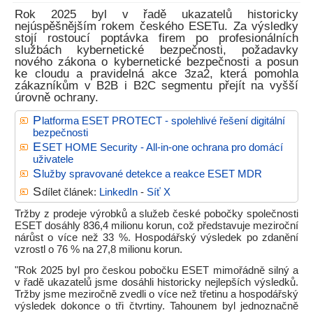
Rok 2025 byl v řadě ukazatelů historicky
nejúspěšnějším rokem českého ESETu. Za výsledky
stojí rostoucí poptávka firem po profesionálních
službách kybernetické bezpečnosti, požadavky
nového zákona o kybernetické bezpečnosti a posun
ke cloudu a pravidelná akce 3za2, která pomohla
zákazníkům v B2B i B2C segmentu přejít na vyšší
úrovně ochrany.
P
latforma ESET PROTECT - spolehlivé řešení digitální
bezpečnosti
E
SET HOME Security - All-in-one ochrana pro domácí
uživatele
S
lužby spravované detekce a reakce ESET MDR
S
dílet článek:
LinkedIn
-
Síť X
Tržby z prodeje výrobků a služeb české pobočky společnosti
ESET dosáhly 836,4 milionu korun, což představuje meziroční
nárůst o více než 33 %. Hospodářský výsledek po zdanění
vzrostl o 76 % na 27,8 milionu korun.
"Rok 2025 byl pro českou pobočku ESET mimořádně silný a
v řadě ukazatelů jsme dosáhli historicky nejlepších výsledků.
Tržby jsme meziročně zvedli o více než třetinu a hospodářský
výsledek dokonce o tři čtvrtiny. Tahounem byl jednoznačně