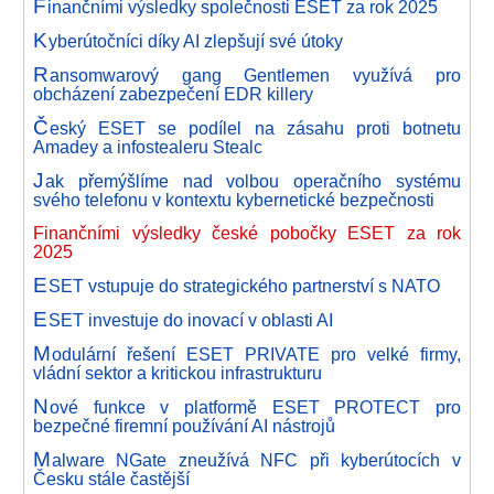
F
inančními výsledky společnosti ESET za rok 2025
K
yberútočníci díky AI zlepšují své útoky
R
ansomwarový gang Gentlemen využívá pro
obcházení zabezpečení EDR killery
Č
eský ESET se podílel na zásahu proti botnetu
Amadey a infostealeru Stealc
J
ak přemýšlíme nad volbou operačního systému
svého telefonu v kontextu kybernetické bezpečnosti
Finančními výsledky české pobočky ESET za rok
2025
E
SET vstupuje do strategického partnerství s NATO
E
SET investuje do inovací v oblasti AI
M
odulární řešení ESET PRIVATE pro velké firmy,
vládní sektor a kritickou infrastrukturu
N
ové funkce v platformě ESET PROTECT pro
bezpečné firemní používání AI nástrojů
M
alware NGate zneužívá NFC při kyberútocích v
Česku stále častější