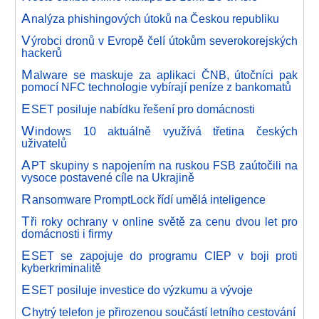
A
nalýza phishingových útoků na Českou republiku
V
ýrobci dronů v Evropě čelí útokům severokorejských
hackerů
M
alware se maskuje za aplikaci ČNB, útočníci pak
pomocí NFC technologie vybírají peníze z bankomatů
E
SET posiluje nabídku řešení pro domácnosti
W
indows 10 aktuálně využívá třetina českých
uživatelů
A
PT skupiny s napojením na ruskou FSB zaútočili na
vysoce postavené cíle na Ukrajině
R
ansomware PromptLock řídí umělá inteligence
T
ři roky ochrany v online světě za cenu dvou let pro
domácnosti i firmy
E
SET se zapojuje do programu CIEP v boji proti
kyberkriminalitě
E
SET posiluje investice do výzkumu a vývoje
C
hytrý telefon je přirozenou součástí letního cestování