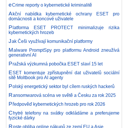
e
Crime reporty o kybernetické kriminalitě
A
kční nabídka kybernetické ochrany ESET pro
domácnosti a koncové uživatele
P
latforma ESET PROTECT minimalizuje rizika
kybernetických hrozeb
J
ak Češi využívají komunikační platformy
M
alware PromptSpy pro platformu Android zneužívá
generativní AI
P
ražská výzkumná pobočka ESET slaví 15 let
E
SET komentuje zpřístupnění dat uživatelů sociální
sítě Moltbook pro AI agenty
P
olský energetický sektor byl cílem ruských hackerů
R
ansomwarová scéna ve světě a Česku za rok 2025
P
ředpověď kybernetických hrozeb pro rok 2026
C
hytré telefony na svátky odkládáme a preferujeme
fyzické dárky
R
oste obliba online nákupů ze zemí EU a Asie