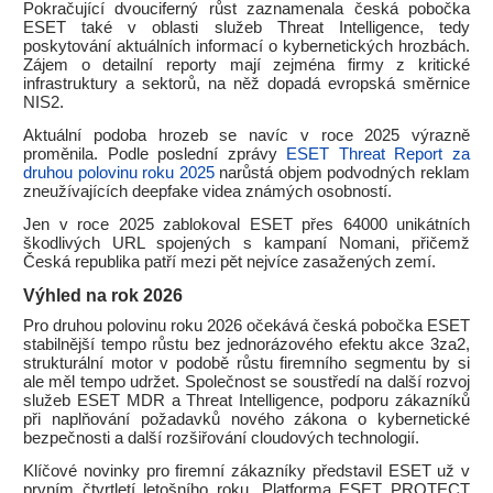
Pokračující dvouciferný růst zaznamenala česká pobočka
ESET také v oblasti služeb Threat Intelligence, tedy
poskytování aktuálních informací o kybernetických hrozbách.
Zájem o detailní reporty mají zejména firmy z kritické
infrastruktury a sektorů, na něž dopadá evropská směrnice
NIS2.
Aktuální podoba hrozeb se navíc v roce 2025 výrazně
proměnila. Podle poslední zprávy
ESET Threat Report za
druhou polovinu roku 2025
narůstá objem podvodných reklam
zneužívajících deepfake videa známých osobností.
Jen v roce 2025 zablokoval ESET přes 64000 unikátních
škodlivých URL spojených s kampaní Nomani, přičemž
Česká republika patří mezi pět nejvíce zasažených zemí.
Výhled na rok 2026
Pro druhou polovinu roku 2026 očekává česká pobočka ESET
stabilnější tempo růstu bez jednorázového efektu akce 3za2,
strukturální motor v podobě růstu firemního segmentu by si
ale měl tempo udržet. Společnost se soustředí na další rozvoj
služeb ESET MDR a Threat Intelligence, podporu zákazníků
při naplňování požadavků nového zákona o kybernetické
bezpečnosti a další rozšiřování cloudových technologií.
Klíčové novinky pro firemní zákazníky představil ESET už v
prvním čtvrtletí letošního roku. Platforma ESET PROTECT