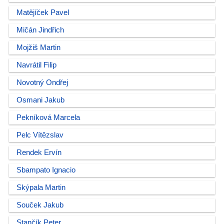
Matějíček Pavel
Mičán Jindřich
Mojžiš Martin
Navrátil Filip
Novotný Ondřej
Osmani Jakub
Pekníková Marcela
Pelc Vítězslav
Rendek Ervín
Sbampato Ignacio
Skýpala Martin
Souček Jakub
Stančík Peter