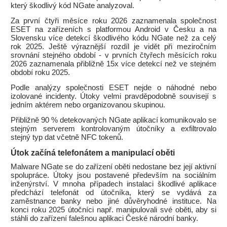
který škodlivý kód NGate analyzoval.
Za první čtyři měsíce roku 2026 zaznamenala společnost
ESET na zařízeních s platformou Android v Česku a na
Slovensku více detekcí škodlivého kódu NGate než za celý
rok 2025. Ještě výraznější rozdíl je vidět při meziročním
srovnání stejného období - v prvních čtyřech měsících roku
2026 zaznamenala přibližně 15x více detekcí než ve stejném
období roku 2025.
Podle analýzy společnosti ESET nejde o náhodné nebo
izolované incidenty. Útoky velmi pravděpodobně souvisejí s
jedním aktérem nebo organizovanou skupinou.
Přibližně 90 % detekovaných NGate aplikací komunikovalo se
stejným serverem kontrolovaným útočníky a exfiltrovalo
stejný typ dat včetně NFC tokenů.
Útok začíná telefonátem a manipulací oběti
Malware NGate se do zařízení oběti nedostane bez její aktivní
spolupráce. Útoky jsou postavené především na sociálním
inženýrství. V mnoha případech instalaci škodlivé aplikace
předchází telefonát od útočníka, který se vydává za
zaměstnance banky nebo jiné důvěryhodné instituce. Na
konci roku 2025 útočníci např. manipulovali své oběti, aby si
stáhli do zařízení falešnou aplikaci České národní banky.