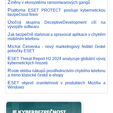
Z
měny v ekosystému ransomwarových gangů
P
latforma ESET PROTECT posiluje kybernetickou
bezpečnost firem
Ú
točná skupina DeceptiveDevelopment cílí na
vývojáře softwaru
J
ak bezpečně stahovat a spravovat aplikace v chytrém
mobilním telefonu
M
ichal Červenka - nový marketingový ředitel české
pobočky ESET
E
SET Threat Report H2 2024 analyzuje globální vývoj
kybernetických hrozeb
R
oste obliba nákupů prostřednictvím chytrého telefonu
a mimo klasické české e-shopy
E
SET objevil zranitelnosti v produktech Mozilla a
Windows