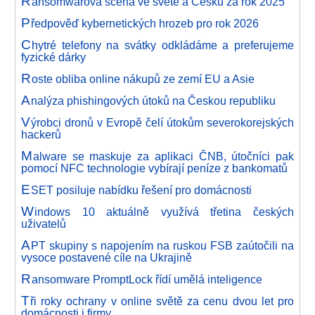
R
ansomwarová scéna ve světě a Česku za rok 2025
P
ředpověď kybernetických hrozeb pro rok 2026
C
hytré telefony na svátky odkládáme a preferujeme
fyzické dárky
R
oste obliba online nákupů ze zemí EU a Asie
A
nalýza phishingových útoků na Českou republiku
V
ýrobci dronů v Evropě čelí útokům severokorejských
hackerů
M
alware se maskuje za aplikaci ČNB, útočníci pak
pomocí NFC technologie vybírají peníze z bankomatů
E
SET posiluje nabídku řešení pro domácnosti
W
indows 10 aktuálně využívá třetina českých
uživatelů
A
PT skupiny s napojením na ruskou FSB zaútočili na
vysoce postavené cíle na Ukrajině
R
ansomware PromptLock řídí umělá inteligence
T
ři roky ochrany v online světě za cenu dvou let pro
domácnosti i firmy