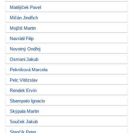
Matějíček Pavel
Mičán Jindřich
Mojžiš Martin
Navrátil Filip
Novotný Ondřej
Osmani Jakub
Pekníková Marcela
Pelc Vítězslav
Rendek Ervín
Sbampato Ignacio
Skýpala Martin
Souček Jakub
Stančík Peter