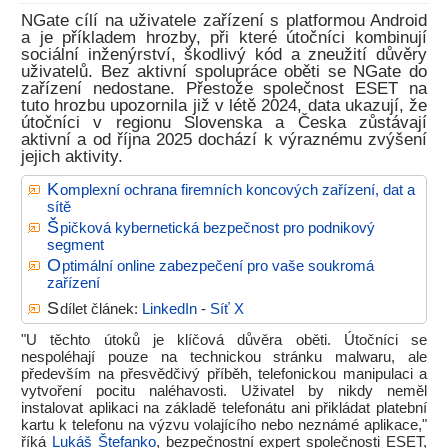
NGate cílí na uživatele zařízení s platformou Android
a je příkladem hrozby, při které útočníci kombinují
sociální inženýrství, škodlivý kód a zneužití důvěry
uživatelů. Bez aktivní spolupráce oběti se NGate do
zařízení nedostane. Přestože společnost ESET na
tuto hrozbu upozornila již v létě 2024, data ukazují, že
útočníci v regionu Slovenska a Česka zůstávají
aktivní a od října 2025 dochází k výraznému zvýšení
jejich aktivity.
K
omplexní ochrana firemních koncových zařízení, dat a
sítě
Š
pičková kybernetická bezpečnost pro podnikový
segment
O
ptimální online zabezpečení pro vaše soukromá
zařízení
S
dílet článek:
LinkedIn
-
Síť X
"U těchto útoků je klíčová důvěra oběti. Útočníci se
nespoléhají pouze na technickou stránku malwaru, ale
především na přesvědčivý příběh, telefonickou manipulaci a
vytvoření pocitu naléhavosti. Uživatel by nikdy neměl
instalovat aplikaci na základě telefonátu ani přikládat platební
kartu k telefonu na výzvu volajícího nebo neznámé aplikace,"
říká
Lukáš Štefanko
, bezpečnostní expert společnosti ESET,