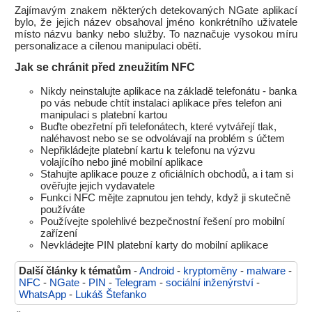
Zajímavým znakem některých detekovaných NGate aplikací
bylo, že jejich název obsahoval jméno konkrétního uživatele
místo názvu banky nebo služby. To naznačuje vysokou míru
personalizace a cílenou manipulaci obětí.
Jak se chránit před zneužitím NFC
Nikdy neinstalujte aplikace na základě telefonátu - banka
po vás nebude chtít instalaci aplikace přes telefon ani
manipulaci s platební kartou
Buďte obezřetní při telefonátech, které vytvářejí tlak,
naléhavost nebo se se odvolávají na problém s účtem
Nepřikládejte platební kartu k telefonu na výzvu
volajícího nebo jiné mobilní aplikace
Stahujte aplikace pouze z oficiálních obchodů, a i tam si
ověřujte jejich vydavatele
Funkci NFC mějte zapnutou jen tehdy, když ji skutečně
používáte
Používejte spolehlivé bezpečnostní řešení pro mobilní
zařízení
Nevkládejte PIN platební karty do mobilní aplikace
Další články k tématům
-
Android
-
kryptoměny
-
malware
-
NFC
-
NGate
-
PIN
-
Telegram
-
sociální inženýrství
-
WhatsApp
-
Lukáš Štefanko