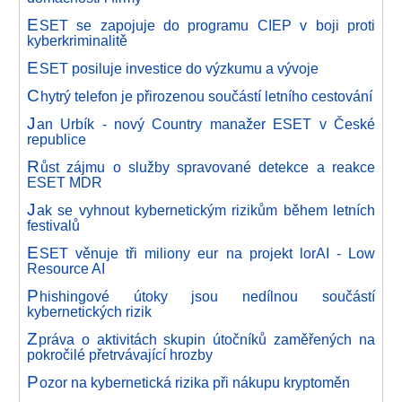
E
SET se zapojuje do programu CIEP v boji proti
kyberkriminalitě
E
SET posiluje investice do výzkumu a vývoje
C
hytrý telefon je přirozenou součástí letního cestování
J
an Urbík - nový Country manažer ESET v České
republice
R
ůst zájmu o služby spravované detekce a reakce
ESET MDR
J
ak se vyhnout kybernetickým rizikům během letních
festivalů
E
SET věnuje tři miliony eur na projekt lorAI - Low
Resource AI
P
hishingové útoky jsou nedílnou součástí
kybernetických rizik
Z
práva o aktivitách skupin útočníků zaměřených na
pokročilé přetrvávající hrozby
P
ozor na kybernetická rizika při nákupu kryptoměn