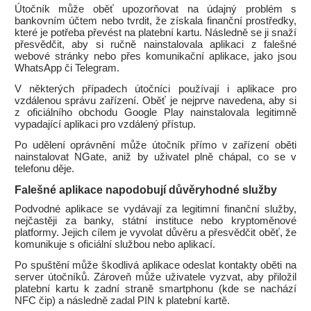
Útočník může oběť upozorňovat na údajný problém s
bankovním účtem nebo tvrdit, že získala finanční prostředky,
které je potřeba převést na platební kartu. Následně se ji snaží
přesvědčit, aby si ručně nainstalovala aplikaci z falešné
webové stránky nebo přes komunikační aplikace, jako jsou
WhatsApp či Telegram.
V některých případech útočníci používají i aplikace pro
vzdálenou správu zařízení. Oběť je nejprve navedena, aby si
z oficiálního obchodu Google Play nainstalovala legitimně
vypadající aplikaci pro vzdálený přístup.
Po udělení oprávnění může útočník přímo v zařízení oběti
nainstalovat NGate, aniž by uživatel plně chápal, co se v
telefonu děje.
Falešné aplikace napodobují důvěryhodné služby
Podvodné aplikace se vydávají za legitimní finanční služby,
nejčastěji za banky, státní instituce nebo kryptoměnové
platformy. Jejich cílem je vyvolat důvěru a přesvědčit oběť, že
komunikuje s oficiální službou nebo aplikací.
Po spuštění může škodlivá aplikace odeslat kontakty oběti na
server útočníků. Zároveň může uživatele vyzvat, aby přiložil
platební kartu k zadní straně smartphonu (kde se nachází
NFC čip) a následně zadal PIN k platební kartě.