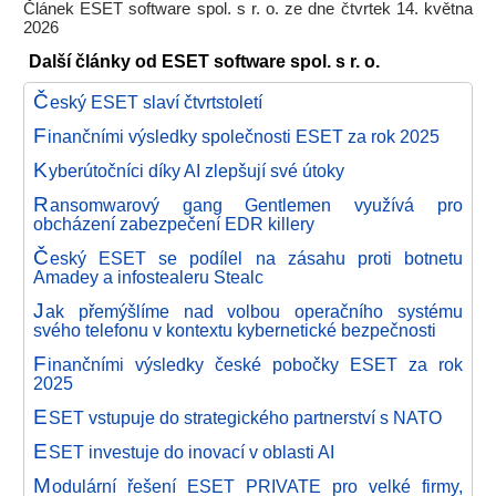
Článek ESET software spol. s r. o. ze dne čtvrtek 14. května
2026
Další články od ESET software spol. s r. o.
Č
eský ESET slaví čtvrtstoletí
F
inančními výsledky společnosti ESET za rok 2025
K
yberútočníci díky AI zlepšují své útoky
R
ansomwarový gang Gentlemen využívá pro
obcházení zabezpečení EDR killery
Č
eský ESET se podílel na zásahu proti botnetu
Amadey a infostealeru Stealc
J
ak přemýšlíme nad volbou operačního systému
svého telefonu v kontextu kybernetické bezpečnosti
F
inančními výsledky české pobočky ESET za rok
2025
E
SET vstupuje do strategického partnerství s NATO
E
SET investuje do inovací v oblasti AI
M
odulární řešení ESET PRIVATE pro velké firmy,