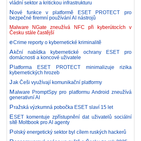
vládní sektor a kritickou infrastrukturu
N
ové funkce v platformě ESET PROTECT pro
bezpečné firemní používání AI nástrojů
Malware NGate zneužívá NFC při kyberútocích v
Česku stále častější
e
Crime reporty o kybernetické kriminalitě
A
kční nabídka kybernetické ochrany ESET pro
domácnosti a koncové uživatele
P
latforma ESET PROTECT minimalizuje rizika
kybernetických hrozeb
J
ak Češi využívají komunikační platformy
M
alware PromptSpy pro platformu Android zneužívá
generativní AI
P
ražská výzkumná pobočka ESET slaví 15 let
E
SET komentuje zpřístupnění dat uživatelů sociální
sítě Moltbook pro AI agenty
P
olský energetický sektor byl cílem ruských hackerů