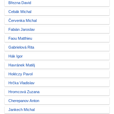
Března David
Cebák Michal
Červenka Michal
Fabián Jaroslav
Faou Matthieu
Gabrielová Rita
Hák Igor
Havránek Matěj
Holéczy Pavol
Hrčka Vladislav
Hromcová Zuzana
Cherepanov Anton
Jankech Michal