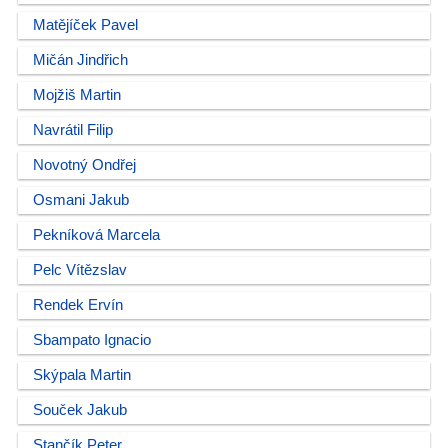
Matějíček Pavel
Mičán Jindřich
Mojžiš Martin
Navrátil Filip
Novotný Ondřej
Osmani Jakub
Pekníková Marcela
Pelc Vítězslav
Rendek Ervín
Sbampato Ignacio
Skýpala Martin
Souček Jakub
Stančík Peter