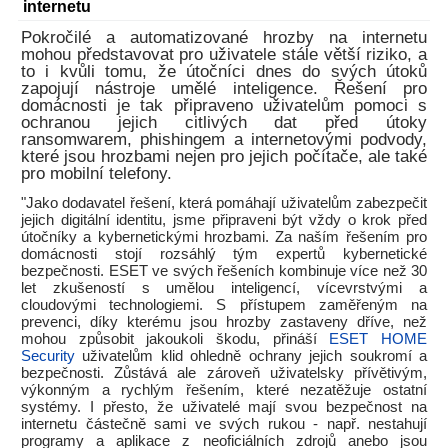
internetu
Pokročilé a automatizované hrozby na internetu
mohou představovat pro uživatele stále větší riziko, a
to i kvůli tomu, že útočníci dnes do svých útoků
zapojují nástroje umělé inteligence. Řešení pro
domácnosti je tak připraveno uživatelům pomoci s
ochranou jejich citlivých dat před útoky
ransomwarem, phishingem a internetovými podvody,
které jsou hrozbami nejen pro jejich počítače, ale také
pro mobilní telefony.
"Jako dodavatel řešení, která pomáhají uživatelům zabezpečit
jejich digitální identitu, jsme připraveni být vždy o krok před
útočníky a kybernetickými hrozbami. Za naším řešením pro
domácnosti stojí rozsáhlý tým expertů kybernetické
bezpečnosti. ESET ve svých řešeních kombinuje více než 30
let zkušeností s umělou inteligencí, vícevrstvými a
cloudovými technologiemi. S přístupem zaměřeným na
prevenci, díky kterému jsou hrozby zastaveny dříve, než
mohou způsobit jakoukoli škodu, přináší
ESET HOME
Security
uživatelům klid ohledně ochrany jejich soukromí a
bezpečnosti. Zůstává ale zároveň uživatelsky přívětivým,
výkonným a rychlým řešením, které nezatěžuje ostatní
systémy. I přesto, že uživatelé mají svou bezpečnost na
internetu částečně sami ve svých rukou - např. nestahují
programy a aplikace z neoficiálních zdrojů anebo jsou