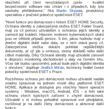
obezřetní při čtení nevyžádaných zpráv - kvalitní
bezpečnostní software nás chrání i v případech, kdy tyto
nástrahy přehlédneme," říká
Martin Skýpala
, produktový
specialista v pražské pobočce společnosti ESET.
"Nové funkce pro domácnosti v řešení ESET HOME Security,
Ochrana identity a zabezpečená složka ESET Folder Guard,
mají za cíl pomoci uživatelům s ochranou jejich identity a
zamezit její krádeži. Hlavním motivem kybernetických útoků
jsou ve většině případů peníze. S tím, jakou hodnotu mají v
dnešní digitální době naše data, se z nich stává jasný cíl.
Zabezpečená složka dokáže pohlídat nejdůležitější
dokumenty, ať už jde o smlouvy, skeny dokladů nebo další
citlivé materiály. Díky Ochraně identity mají uživatelé zároveň
k dispozici monitoring obchodování s daty na černém trhu.
Včas tak budou upozorněni, pokud bude jejich digitální identita
v ohrožení," doplňuje
Jindřich Mičán
, technický ředitel české
pobočky společnosti ESET v Praze.
Rozšířenou ochranu pro domácnosti mohou uživatelé nadále
snadno spravovat na jednom místě díky platformě ESET
HOME. Aplikace je dostupná pro všechny hlavní operační
systémy - Windows, macOS, Android, iOS - a řeší také
ochranu všech typických zařízení v chytré domácnosti.
Uživatelé v ní mohou pohodlně spravovat své předplatné,
rozšiřovat je na další členy domácnosti a aktivovat další
funkce.