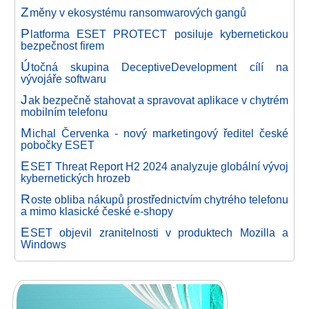
Z
měny v ekosystému ransomwarových gangů
P
latforma ESET PROTECT posiluje kybernetickou
bezpečnost firem
Ú
točná skupina DeceptiveDevelopment cílí na
vývojáře softwaru
J
ak bezpečně stahovat a spravovat aplikace v chytrém
mobilním telefonu
M
ichal Červenka - nový marketingový ředitel české
pobočky ESET
E
SET Threat Report H2 2024 analyzuje globální vývoj
kybernetických hrozeb
R
oste obliba nákupů prostřednictvím chytrého telefonu
a mimo klasické české e-shopy
E
SET objevil zranitelnosti v produktech Mozilla a
Windows