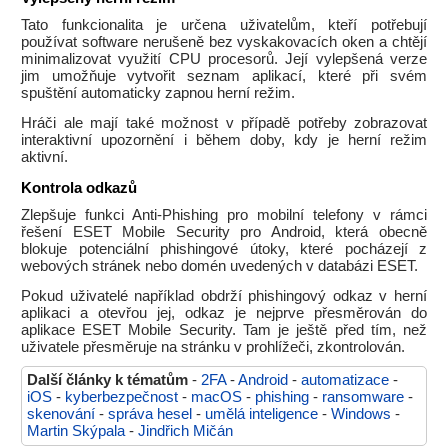
Tato funkcionalita je určena uživatelům, kteří potřebují
používat software nerušeně bez vyskakovacích oken a chtějí
minimalizovat využití CPU procesorů. Její vylepšená verze
jim umožňuje vytvořit seznam aplikací, které při svém
spuštění automaticky zapnou herní režim.
Hráči ale mají také možnost v případě potřeby zobrazovat
interaktivní upozornění i během doby, kdy je herní režim
aktivní.
Kontrola odkazů
Zlepšuje funkci Anti-Phishing pro mobilní telefony v rámci
řešení ESET Mobile Security pro Android, která obecně
blokuje potenciální phishingové útoky, které pocházejí z
webových stránek nebo domén uvedených v databázi ESET.
Pokud uživatelé například obdrží phishingový odkaz v herní
aplikaci a otevřou jej, odkaz je nejprve přesměrován do
aplikace ESET Mobile Security. Tam je ještě před tím, než
uživatele přesměruje na stránku v prohlížeči, zkontrolován.
Další články k tématům
-
2FA
-
Android
-
automatizace
-
iOS
-
kyberbezpečnost
-
macOS
-
phishing
-
ransomware
-
skenování
-
správa hesel
-
umělá inteligence
-
Windows
-
Martin Skýpala
-
Jindřich Mičán