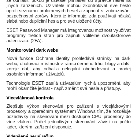
se odhlásit, pokud je uživatel přihlášen do správce hesel na
jiných zařízeních. Uživatelé mohou zkontrolovat své heslo
oproti seznamu prolomených hesel a zapnout si zobrazování
bezpečnostní zprávy, která je informuje, zda používají nějaká
slabá nebo duplicitní hesla pro své uložené účty.
ESET Password Manager má integrovanou možnost využívat
programy třetích stran pro zapnutí volitelné dvoufaktorové
autentizace (2FA).
Monitorování dark webu
Nová funkce Ochrana identity prohledává stránky na dark
webu, chatovací místnosti v rámci černého trhu, blogy a další
zdroje dat, aby odhalila nelegální obchodování a prodej
osobních informací uživatelů.
Technologie ESET zasílá uživatelům rychlá upozornění, aby
mohli okamžitě jednat - např. změnit svá hesla a přístupy.
Vícevláknová kontrola
Zlepšuje výkon skenování pro zařízení s vícejádrovými
procesory a operačním systémem Windows tím, že rozděluje
požadavky na skenování mezi dostupné CPU procesory do
více vláken. Počet jednotlivých skenování závisí na počtu
jader, kterými zařízení disponuje.
Vylepšený herní režim