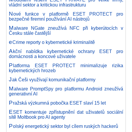
vládní sektor a kritickou infrastrukturu
N
ové funkce v platformě ESET PROTECT pro
bezpečné firemní používání AI nástrojů
M
alware NGate zneužívá NFC při kyberútocích v
Česku stále častější
e
Crime reporty o kybernetické kriminalitě
A
kční nabídka kybernetické ochrany ESET pro
domácnosti a koncové uživatele
P
latforma ESET PROTECT minimalizuje rizika
kybernetických hrozeb
J
ak Češi využívají komunikační platformy
M
alware PromptSpy pro platformu Android zneužívá
generativní AI
P
ražská výzkumná pobočka ESET slaví 15 let
E
SET komentuje zpřístupnění dat uživatelů sociální
sítě Moltbook pro AI agenty
P
olský energetický sektor byl cílem ruských hackerů