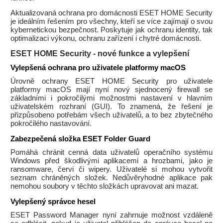
Aktualizovaná ochrana pro domácnosti ESET HOME Security
je ideálním řešením pro všechny, kteří se více zajímají o svou
kybernetickou bezpečnost. Poskytuje jak ochranu identity, tak
optimalizaci výkonu, ochranu zařízení i chytré domácnosti.
ESET HOME Security - nové funkce a vylepšení
Vylepšená ochrana pro uživatele platformy macOS
Úrovně ochrany ESET HOME Security pro uživatele
platformy macOS mají nyní nový sjednocený firewall se
základními i pokročilými možnostmi nastavení v hlavním
uživatelském rozhraní (GUI). To znamená, že řešení je
přizpůsobeno potřebám všech uživatelů, a to bez zbytečného
pokročilého nastavování.
Zabezpečená složka ESET Folder Guard
Pomáhá chránit cenná data uživatelů operačního systému
Windows před škodlivými aplikacemi a hrozbami, jako je
ransomware, červi či wipery. Uživatelé si mohou vytvořit
seznam chráněných složek. Nedůvěryhodné aplikace pak
nemohou soubory v těchto složkách upravovat ani mazat.
Vylepšený správce hesel
ESET Password Manager nyní zahrnuje možnost vzdáleně