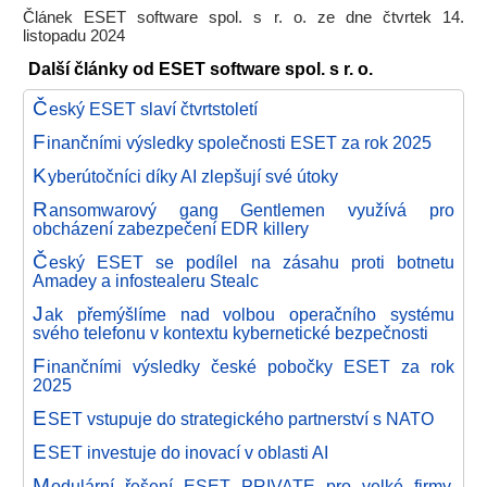
Článek ESET software spol. s r. o. ze dne čtvrtek 14.
listopadu 2024
Další články od ESET software spol. s r. o.
Č
eský ESET slaví čtvrtstoletí
F
inančními výsledky společnosti ESET za rok 2025
K
yberútočníci díky AI zlepšují své útoky
R
ansomwarový gang Gentlemen využívá pro
obcházení zabezpečení EDR killery
Č
eský ESET se podílel na zásahu proti botnetu
Amadey a infostealeru Stealc
J
ak přemýšlíme nad volbou operačního systému
svého telefonu v kontextu kybernetické bezpečnosti
F
inančními výsledky české pobočky ESET za rok
2025
E
SET vstupuje do strategického partnerství s NATO
E
SET investuje do inovací v oblasti AI
M
odulární řešení ESET PRIVATE pro velké firmy,