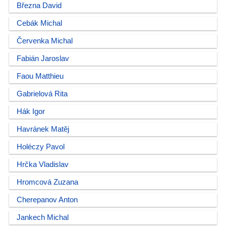
Března David
Cebák Michal
Červenka Michal
Fabián Jaroslav
Faou Matthieu
Gabrielová Rita
Hák Igor
Havránek Matěj
Holéczy Pavol
Hrčka Vladislav
Hromcová Zuzana
Cherepanov Anton
Jankech Michal