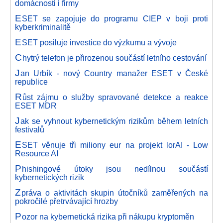
domácnosti i firmy
E
SET se zapojuje do programu CIEP v boji proti
kyberkriminalitě
E
SET posiluje investice do výzkumu a vývoje
C
hytrý telefon je přirozenou součástí letního cestování
J
an Urbík - nový Country manažer ESET v České
republice
R
ůst zájmu o služby spravované detekce a reakce
ESET MDR
J
ak se vyhnout kybernetickým rizikům během letních
festivalů
E
SET věnuje tři miliony eur na projekt lorAI - Low
Resource AI
P
hishingové útoky jsou nedílnou součástí
kybernetických rizik
Z
práva o aktivitách skupin útočníků zaměřených na
pokročilé přetrvávající hrozby
P
ozor na kybernetická rizika při nákupu kryptoměn