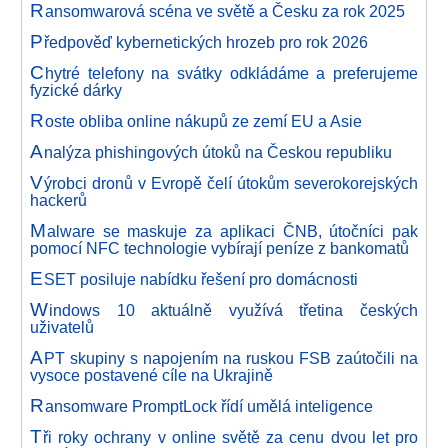
R
ansomwarová scéna ve světě a Česku za rok 2025
P
ředpověď kybernetických hrozeb pro rok 2026
C
hytré telefony na svátky odkládáme a preferujeme
fyzické dárky
R
oste obliba online nákupů ze zemí EU a Asie
A
nalýza phishingových útoků na Českou republiku
V
ýrobci dronů v Evropě čelí útokům severokorejských
hackerů
M
alware se maskuje za aplikaci ČNB, útočníci pak
pomocí NFC technologie vybírají peníze z bankomatů
E
SET posiluje nabídku řešení pro domácnosti
W
indows 10 aktuálně využívá třetina českých
uživatelů
A
PT skupiny s napojením na ruskou FSB zaútočili na
vysoce postavené cíle na Ukrajině
R
ansomware PromptLock řídí umělá inteligence
T
ři roky ochrany v online světě za cenu dvou let pro