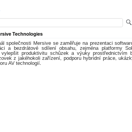
rsive Technologies
ál společnosti Mersive se zaměřuje na prezentaci softwar
áci a bezdrátové sdílení obsahu, zejména platformy Sol
k vylepšit produktivitu schůzek a výuky prostřednictvím 
zovek z jakéhokoli zařízení, podporu hybridní práce, ukáz
oru AV technologií.