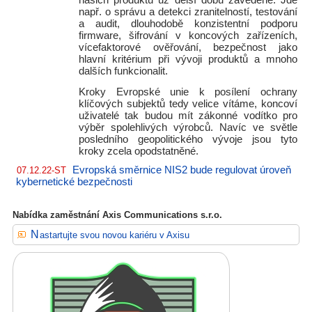
našich produktů už delší dobu zavedené. Jde
např. o správu a detekci zranitelností, testování
a audit, dlouhodobě konzistentní podporu
firmware, šifrování v koncových zařízeních,
vícefaktorové ověřování, bezpečnost jako
hlavní kritérium při vývoji produktů a mnoho
dalších funkcionalit.
Kroky Evropské unie k posílení ochrany
klíčových subjektů tedy velice vítáme, koncoví
uživatelé tak budou mít zákonné vodítko pro
výběr spolehlivých výrobců. Navíc ve světle
posledního geopolitického vývoje jsou tyto
kroky zcela opodstatněné.
Evropská směrnice NIS2 bude regulovat úroveň
07.12.22-ST
kybernetické bezpečnosti
Nabídka zaměstnání Axis Communications s.r.o.
Nastartujte svou novou kariéru v Axisu