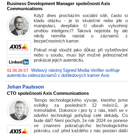
Business Development Manager společnosti Axis
Communications
Když dnes procházím sociální sítě, často si
kladu otázku - je to skutečné nebo jde o
manipulaci, deepfake či obsah vytvořený
umělou inteligencí? Taková nejistota by ale
nikdy neměla nastat u záznamů z
bezpečnostních kamer.
Pokud mají sloužit jako důkaz při vyšetřování
nebo u soudu, musí být možné jednoznačně
prokázat jejich autenticitu.
Webový nástroj Signed Media Verifier ověřuje
01.04.26-ST
autenticitu videozáznamů z dohledových kamer Axis
Johan Paulsson
CTO společnosti Axis Communications
Tempo technologického vývoje, kterého jsme
svědky za posledních 12 měsíců, je
mimořádné. Dokonce i pro ty z nás, kteří se v
odvětví technologií pohybují celé dekády. Co
bude dál? Není pochyb, že rok 2024 se ponese
ve znamení pokračujícího technologického
pokroku, což před každého z nás postaví další