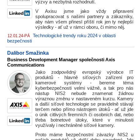
výzvy a nezbytná rozhodnutí.
V Axisu jsme jako vždy připravení
spolupracovat s našimi partnery a zákazníky,
aby nám všem přinesl příští rok jen ty nejlepší
výsledky - ať už v rámci oboru, či mimo něj.
Technologické trendy roku 2024 v oblasti
12.01.24-PÁ
bezpečnosti
Dalibor Smažinka
Business Development Manager společnosti Axis
Communications
Jako zodpovědný evropský výrobce IT
produktů - hlavně síťových zařízení pro
kamerové systémy - bereme téma
kyberbezpečnosti velmi vážně, a tak pro nás
nástup NIS2 nebude znamenat žádnou
výraznou změnu v nastaveném kurzu. Kamery
a další síťové technologie se pravidelně stávají
terčem nebo přímo nástrojem útoků - ať už jde
o únik citlivých firemních či osobních dat, nebo
třeba botnetové útoky, které v minulosti
využívaly i nechráněné síťové kamery.
Proto máme bezpečnostní závazky NIS2 u