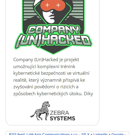
RSS feed: Lidé Axis Communications s.r.o.
-
Síť X
+
LinkedIn
+
Google
-