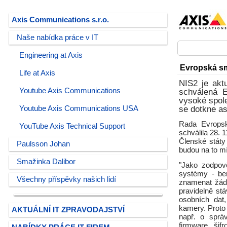
Axis Communications s.r.o.
Naše nabídka práce v IT
Engineering at Axis
Evropská sm
Life at Axis
NIS2 je akt
Youtube Axis Communications
schválená E
vysoké spol
Youtube Axis Communications USA
se dotkne asi
Rada Evropsk
YouTube Axis Technical Support
schválila 28. 1
Členské státy
Paulsson Johan
budou na to mí
Smažinka Dalibor
"Jako zodpov
systémy - be
Všechny příspěvky našich lidí
znamenat žád
pravidelně st
osobních dat,
kamery. Proto
AKTUÁLNÍ IT ZPRAVODAJSTVÍ
např. o správ
firmware, šif