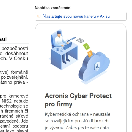
Nabídka zaměstnání
Nastartujte svou novou kariéru v Axisu
sti
 bezpečnosti
je dosáhnout
ech. V Česku
ive) formálně
ů po zveřejnění.
átního práva -
 pro kamerové
p NIS2 nebude
echnologie se
h firemních či
hráněné síťové
 zavedené. Jde
tentní podporu
st jako hlavní