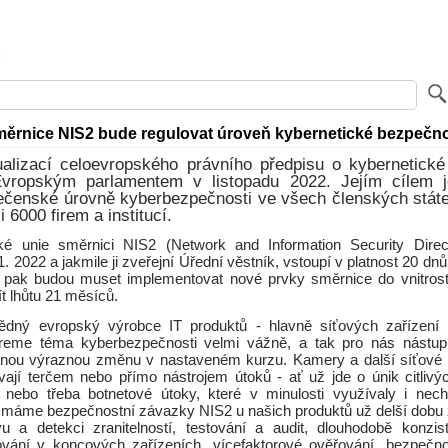
ěrnice NIS2 bude regulovat úroveň kybernetické bezpečno
ualizací celoevropského právního předpisu o kybernetické
vropským parlamentem v listopadu 2022. Jejím cílem 
ečenské úrovně kyberbezpečnosti ve všech členských stát
 6000 firem a institucí.
é unie směrnici NIS2 (Network and Information Security Direct
1. 2022 a jakmile ji zveřejní Úřední věstník, vstoupí v platnost 20 dn
 pak budou muset implementovat nové prvky směrnice do vnitrost
t lhůtu 21 měsíců.
ědný evropský výrobce IT produktů - hlavně síťových zařízení
reme téma kyberbezpečnosti velmi vážně, a tak pro nás nástu
nou výraznou změnu v nastaveném kurzu. Kamery a další síťové t
ávají terčem nebo přímo nástrojem útoků - ať už jde o únik citlivýc
 nebo třeba botnetové útoky, které v minulosti využívaly i nec
 máme bezpečnostní závazky NIS2 u našich produktů už delší dobu
u a detekci zranitelností, testování a audit, dlouhodobě konzis
rování v koncových zařízeních, vícefaktorové ověřování, bezpečno