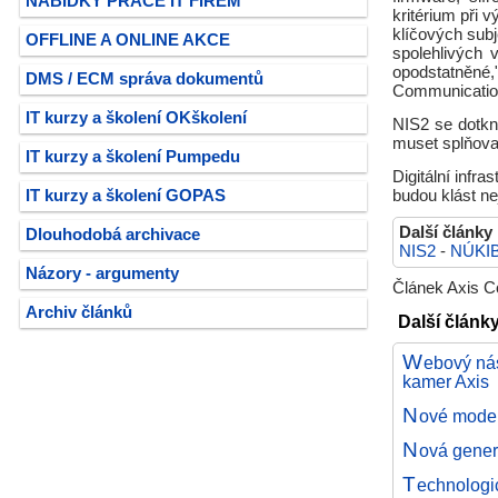
NABÍDKY PRÁCE IT FIREM
kritérium při 
klíčových subj
OFFLINE A ONLINE AKCE
spolehlivých 
opodstatněné
DMS / ECM správa dokumentů
Communicatio
IT kurzy a školení OKškolení
NIS2 se dotkn
muset splňova
IT kurzy a školení Pumpedu
Digitální infr
IT kurzy a školení GOPAS
budou klást ne
Další články
Dlouhodobá archivace
NIS2
-
NÚKI
Názory - argumenty
Článek Axis Co
Archiv článků
Další článk
W
ebový nás
kamer Axis
N
ové model
N
ová gener
T
echnologi