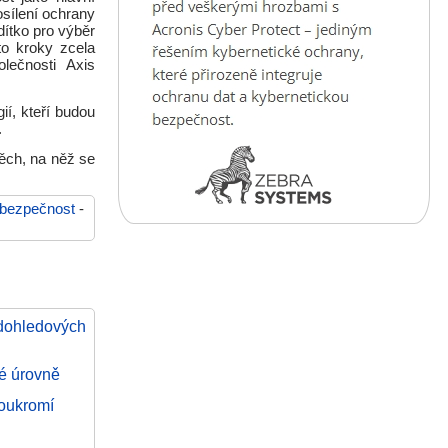
osílení ochrany
dítko pro výběr
to kroky zcela
lečnosti Axis
í, kteří budou
.
těch, na něž se
bezpečnost
-
 dohledových
é úrovně
soukromí