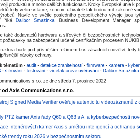
vývoji produktů a mnoho dalších funkcionalit. Kroky Evropské unie k p
ektů tedy velice vítáme, koncoví uživatelé tak budou mít zákonné vo
výrobců. Navíc ve světle posledního geopolitického vývoje jsou ty
," říká
Dalibor Smažinka
, Business Development Manager spo
ns.
e také dodavatelů hardwaru a síťových či bezpečnostních technologi
t požadavky na zabezpečení určené certifikačním procesem NÚKIB
astruktura bude pod přísnějším režimem tzv. zásadních odvětví, tedy 
jpřísnější nároky ochrany.
 k tématům
-
audit
-
detekce zranitelností
-
firmware
-
kamera
-
kyber
B
-
šifrování
-
testování
-
vícefaktorové ověřování
-
Dalibor Smažinka
mmunications s.r.o. ze dne středa 7. prosince 2022
y od Axis Communications s.r.o.
troj Signed Media Verifier ověřuje autenticitu videozáznamů z
y PTZ kamer Axis řady Q60 a Q63 s AI a kyberbezpečností nov
ace interiérových kamer Axis s umělou inteligencí a ochranou 
cké trendy roku 2026 v bezpečnostním sektoru