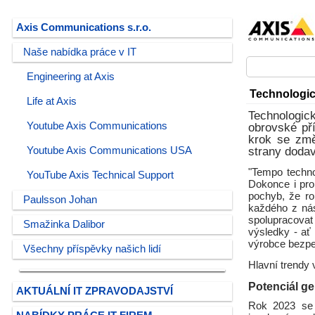
Axis Communications s.r.o.
Naše nabídka práce v IT
Engineering at Axis
Technologic
Life at Axis
Technologic
Youtube Axis Communications
obrovské pří
krok se změ
Youtube Axis Communications USA
strany dodav
"Tempo techno
YouTube Axis Technical Support
Dokonce i pro
pochyb, že ro
Paulsson Johan
každého z nás
spolupracovat
Smažinka Dalibor
výsledky - ať
výrobce bezpe
Všechny příspěvky našich lidí
Hlavní trendy 
Potenciál ge
AKTUÁLNÍ IT ZPRAVODAJSTVÍ
Rok 2023 se 