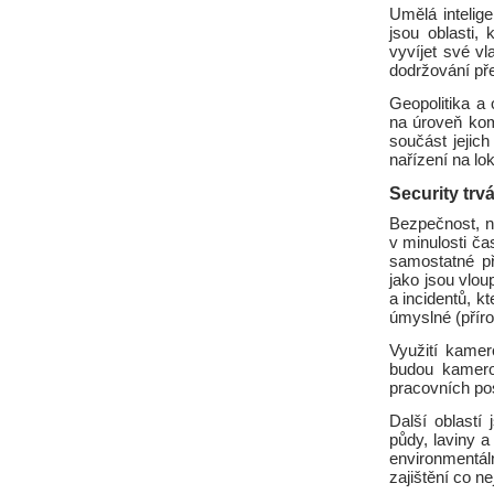
Umělá intelige
jsou oblasti,
vyvíjet své v
dodržování př
Geopolitika a
na úroveň komp
součást jeji
nařízení na lo
Security trvá
Bezpečnost, n
v minulosti ča
samostatné př
jako jsou vlou
a incidentů, k
úmyslné (příro
Využití kamer
budou kamero
pracovních po
Další oblastí
půdy, laviny a
environmentál
zajištění co ne