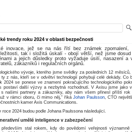
ké trendy roku 2024 v oblasti bezpečnosti
ké inovace, jež se na nás řítí bez známek zpomalení, p
ležitosti, tak i složitá úskalí - obojí větší, než jsme dosud 
nami a jejich důsledky proto vyžaduje úsilí, nasazení a v
atelů, zákazníků i regulačních orgánů.
logického vývoje, kterého jsme svědky za posledních 12 měsíců,
 ty z nás, kteří se v odvětví technologií pohybují celé dekády. Co 
k 2024 se ponese ve znamení pokračujícího technologického pok
 postaví další výzvy a nezbytná rozhodnutí. V Axisu jsme jako v
 s našimi partnery a zákazníky, aby nám všem přinesl příští rok j
 už v rámci oboru, či mimo něj," říká
Johan Paulsson
, CTO největ
čnostních kamer Axis Communications.
v roce 2024 budou podle Johana Paulssona následující.
nerativní umělé inteligence v zabezpečení
především stal rokem, kdy do povědomí veřejnosti významně 