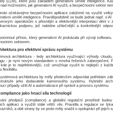
ly (LLM), které jsou základem generativní umělé inteligence. Ka
nad možnostmi, jak generativní AI využít, a bezpečnostní sektor nen
roto očekávejme bezpečnostní aplikace založené na využití velk
ativní umělé inteligence. Pravděpodobně se bude jednat např. o AI a
ovým operátorům s přesnější a efektivnější interpretací dění v 
zákaznickou podporu, jež nabídne užitečnější a konkrétnější odpo
ominout přínos, který generativní AI prokázala při vývoji softwaru. 
nostním sektorem.
hitektura pro efektivní správu systému
émová architektura - tedy architektura využívající výhody cloudu
gu - je nyní novým standardem v mnoha řešeních zabezpečení. F
 kde je to nejefektivnější, což umožňuje využít to nejlepší z každ
flexibilitu.
ystémová architektura by měly především odpovídat potřebám záka
struktuře jeho dodavatele kamerového systému. Hybridní archi
ucí případy užití AI a automatizace při správě a provozu systému.
ompliance jako hnací síla technologií
ání předpisů (compliance) a globální regulační prostředí budou
ejich aplikaci a využití stále větší vliv. Pravidla a regulace se týka
zníků, a obě strany by se proto měly snažit o spolupráci při jejich s