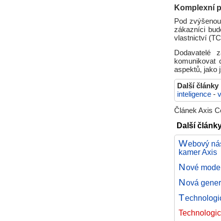
Komplexní p
Pod zvýšenou 
zákazníci bud
vlastnictví (T
Dodavatelé 
komunikovat c
aspektů, jako 
Další články
inteligence
-
Článek Axis C
Další článk
W
ebový nás
kamer Axis
N
ové model
N
ová gener
T
echnologi
Technologic