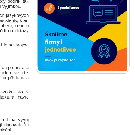
ždý podnik tak
í výjimkou.
ých jazykových
sistenty, kteří
záběru, nebo o
vědi na dotazy
I to se projeví
, on-premise a
unkce se totiž
ého přístupu a
zníka, nikoliv
tektura navíc
 mít na vývoj
jí dodavatelů i
plnění.