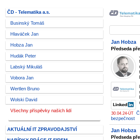
ČD - Telematika a.s.
Businský Tomáš
Hlaváček Jan
Jan Hobza
Hobza Jan
Předseda pře
Hudák Peter
Labský Mikuláš
Vobora Jan
Wertlen Bruno
Wolski David
Všechny příspěvky našich lidí
Č
30.04.24-ÚT
bezpečnost
AKTUÁLNÍ IT ZPRAVODAJSTVÍ
Jan Hobza
Předseda pře