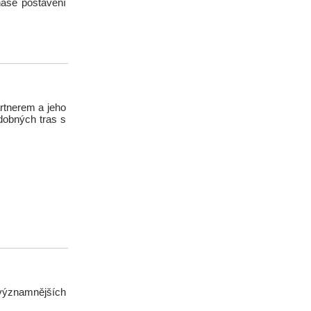
naše postavení
rtnerem a jeho
odobných tras s
významnějších