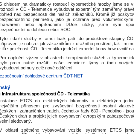
S ohledem na dramaticky rostoucí kybernetické hrozby jsme se 
rozhodli v ČD - Telematice vybudovat expertní tým zaměřený práv
dohled nad bezpečností dat našich zákazníků. Kromě již poskyt
bezpečnostního perimetru, jako je ochrana před volumetrickým
malwarem nebo aplikačními DDoS útoky, jsme nyní spust
bezpečnostního dohledu neboli SOC.
Tyto i další služby v rámci IaaS patří do produktové skupiny 
připraveni je nabízet jak zákazníkům z drážního prostředí, tak i mim
cílů společnosti ČD - Telematika je držet expertní know-how uvnitř na
Pro naplnění výzev v oblastech komplexních služeb a kybernetic
bylo proto nutné rozšířit naše technické týmy o řadu nových 
vybudovat od nuly celé nové oddělení.
ezpečnostní dohledové centrum ČDT-NET
nský
 Infrastruktura společnosti ČD - Telematika
Instalace ETCS do elektrických lokomotiv a elektrických jedn
největším přínosem pro zvyšování bezpečnosti osobní vlakov
českých i zahraničních tratích. Jednotky řady 680 - Pendolino - jsou
Českých drah a projekt jejich dovybavení evropským zabezpečova
velmi sledovaný.
V oblasti zpětného vybavování vozidel systémem ETCS js