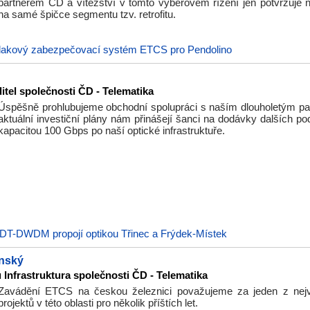
partnerem ČD a vítězství v tomto výběrovém řízení jen potvrzuje 
na samé špičce segmentu tzv. retrofitu.
lakový zabezpečovací systém ETCS pro Pendolino
itel společnosti ČD - Telematika
Úspěšně prohlubujeme obchodní spolupráci s naším dlouholetým pa
aktuální investiční plány nám přinášejí šanci na dodávky dalších p
kapacitou 100 Gbps po naší optické infrastruktuře.
DT-DWDM propojí optikou Třinec a Frýdek-Místek
nský
 Infrastruktura společnosti ČD - Telematika
Zavádění ETCS na českou železnici považujeme za jeden z nej
projektů v této oblasti pro několik příštích let.