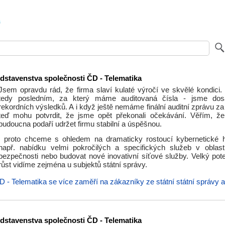
dstavenstva společnosti ČD - Telematika
Jsem opravdu rád, že firma slaví kulaté výročí ve skvělé kondici.
tedy posledním, za který máme auditovaná čísla - jsme dosáh
rekordních výsledků. A i když ještě nemáme finální auditní zprávu za
teď mohu potvrdit, že jsme opět překonali očekávání. Věřím, ž
budoucna podaří udržet firmu stabilní a úspěšnou.
I proto chceme s ohledem na dramaticky rostoucí kybernetické h
např. nabídku velmi pokročilých a specifických služeb v oblast
bezpečnosti nebo budovat nové inovativní síťové služby. Velký pote
růst vidíme zejména u subjektů státní správy.
D - Telematika se více zaměří na zákazníky ze státní státní správy 
dstavenstva společnosti ČD - Telematika