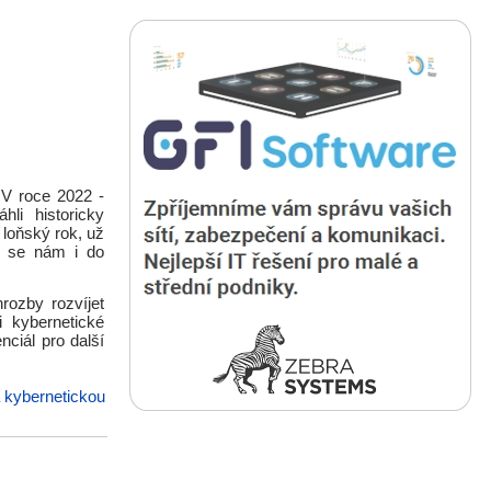
 V roce 2022 -
li historicky
 loňský rok, už
e se nám i do
rozby rozvíjet
i kybernetické
nciál pro další
a kybernetickou