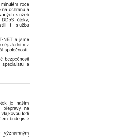
v minulém roce
ě na ochranu a
ovaných služeb
i DDoS útoky,
ili i službu
ČDT-NET a jsme
o něj. Jedním z
ší společnosti.
ké bezpečnosti
specialistů a
otek je naším
é přepravy na
 vlajkovou lodí
čem bude jistě
me významným