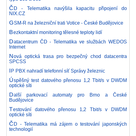
Č
D - Telematika navýšila kapacitu připojení do
NIX.CZ
G
SM-R na železniční trati Votice - České Budějovice
B
ezkontaktní monitoring tělesné teploty lidí
D
atacentrum ČD - Telematika ve službách WEDOS
Internet
N
ová optická trasa pro bezpečný chod datacentra
SPCSS
I
P PBX nahradí telefonní síť Správy železnic
Ú
spěšný test datového přenosu 1,2 Tbit/s v DWDM
optické síti
D
alší parkovací automaty pro Brno a České
Budějovice
T
estování datového přenosu 1,2 Tbit/s v DWDM
optické síti
Č
D - Telematika má zájem o testování japonských
technologií