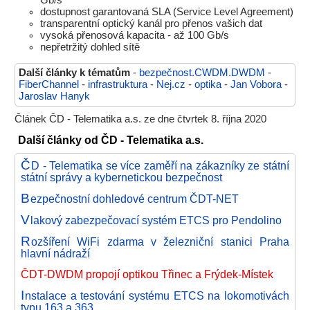
dostupnost garantovaná SLA (Service Level Agreement)
transparentní optický kanál pro přenos vašich dat
vysoká přenosová kapacita - až 100 Gb/s
nepřetržitý dohled sítě
Další články k tématům
-
bezpečnost.CWDM.DWDM
-
FiberChannel
-
infrastruktura
-
Nej.cz
-
optika
-
Jan Vobora
-
Jaroslav Hanyk
Článek ČD - Telematika a.s. ze dne čtvrtek 8. října 2020
Další články od ČD - Telematika a.s.
Č
D - Telematika se více zaměří na zákazníky ze státní
státní správy a kybernetickou bezpečnost
B
ezpečnostní dohledové centrum ČDT-NET
V
lakový zabezpečovací systém ETCS pro Pendolino
R
ozšíření WiFi zdarma v železniční stanici Praha
hlavní nádraží
ČDT-DWDM propojí optikou Třinec a Frýdek-Místek
I
nstalace a testování systému ETCS na lokomotivách
typu 163 a 363