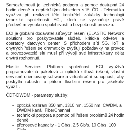
Samozřejmostí je technická podpora a pomoc dostupná 24
hodin denně a nepřetržitým dohledem sítě. ČD - Telematika
využívá při realizaci této konkrétní zakázky technologii
izraelské společnosti ECI, která se vyznačuje právě
především vysokou spolehlivostí a bezpečností provozu.
ECI je globální dodavatel síťových řešení (ELASTIC Network
solution) pro poskytovatele služeb, kritická odvětví a
operátory datových center. S příchodem sítí 5G, IoT a
chytrých řešení se dramaticky zvyšují požadavky na provoz
a provozovatelé sítí musí při vývoji své infrastruktury dělat
chytrá rozhodnutí.
Elastic Services Platform společnosti ECI využívá
programovatelná paketová a optická síťová řešení, vlastní
servisně orientovaný software a virtualizační schopnosti, aby
poskytla robustní a přitom flexibilní řešení pro jakékoliv
využití.
ČDT-DWDM - parametry služby:
optická rozhraní 850 nm, 1310 nm, 1550 nm, CWDM, a
DWDM kanál, FiberChannel
technická podpora a pomoc při řešení problémů 24 hodin
denně
přenosové kapacity - 1 Gb/s, 2,5 Gb/s, 10 Gb/s, 100
Gb/s