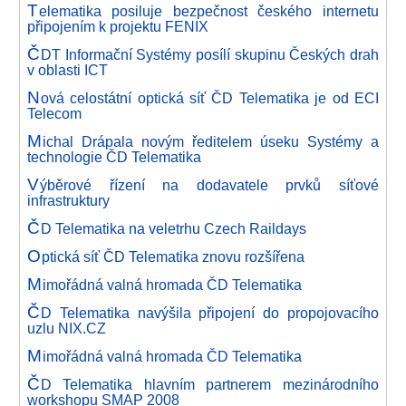
T
elematika posiluje bezpečnost českého internetu
připojením k projektu FENIX
Č
DT Informační Systémy posílí skupinu Českých drah
v oblasti ICT
N
ová celostátní optická síť ČD Telematika je od ECI
Telecom
M
ichal Drápala novým ředitelem úseku Systémy a
technologie ČD Telematika
V
ýběrové řízení na dodavatele prvků síťové
infrastruktury
Č
D Telematika na veletrhu Czech Raildays
O
ptická síť ČD Telematika znovu rozšířena
M
imořádná valná hromada ČD Telematika
Č
D Telematika navýšila připojení do propojovacího
uzlu NIX.CZ
M
imořádná valná hromada ČD Telematika
Č
D Telematika hlavním partnerem mezinárodního
workshopu SMAP 2008