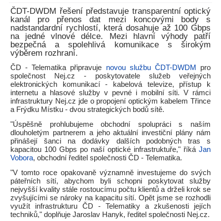
ČDT-DWDM řešení představuje transparentní optický
kanál pro přenos dat mezi koncovými body s
nadstandardní rychlostí, která dosahuje až 100 Gbps
na jedné vlnové délce. Mezi hlavní výhody patří
bezpečná a spolehlivá komunikace s širokým
výběrem rozhraní.
ČD - Telematika připravuje
novou službu ČDT-DWDM
pro
společnost Nej.cz - poskytovatele služeb veřejných
elektronických komunikací - kabelová televize, přístup k
internetu a hlasové služby v pevné i mobilní síti. V rámci
infrastruktury Nej.cz jde o propojení optickým kabelem Třince
a Frýdku Místku - dvou strategických bodů sítě.
"Úspěšně prohlubujeme obchodní spolupráci s naším
dlouholetým partnerem a jeho aktuální investiční plány nám
přinášejí šanci na dodávky dalších podobných tras s
kapacitou 100 Gbps po naší optické infrastruktuře," říká
Jan
Vobora
, obchodní ředitel společnosti ČD - Telematika.
"V tomto roce opakovaně významně investujeme do svých
páteřních sítí, abychom byli schopni poskytovat služby
nejvyšší kvality stále rostoucímu počtu klientů a drželi krok se
zvyšujícími se nároky na kapacitu sítí. Opět jsme se rozhodli
využít infrastrukturu ČD - Telematiky a zkušenosti jejích
techniků," doplňuje Jaroslav Hanyk, ředitel společnosti Nej.cz.