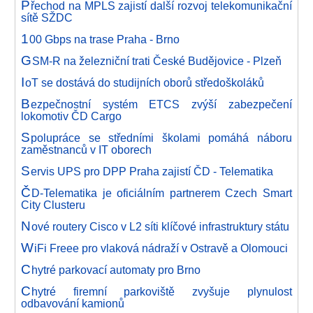
P
řechod na MPLS zajistí další rozvoj telekomunikační
sítě SŽDC
1
00 Gbps na trase Praha - Brno
G
SM-R na železniční trati České Budějovice - Plzeň
I
oT se dostává do studijních oborů středoškoláků
B
ezpečnostní systém ETCS zvýší zabezpečení
lokomotiv ČD Cargo
S
polupráce se středními školami pomáhá náboru
zaměstnanců v IT oborech
S
ervis UPS pro DPP Praha zajistí ČD - Telematika
Č
D-Telematika je oficiálním partnerem Czech Smart
City Clusteru
N
ové routery Cisco v L2 síti klíčové infrastruktury státu
W
iFi Freee pro vlaková nádraží v Ostravě a Olomouci
C
hytré parkovací automaty pro Brno
C
hytré firemní parkoviště zvyšuje plynulost
odbavování kamionů