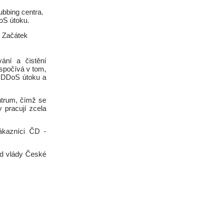
ubbing centra.
oS útoku.
. Začátek
ání a čistění
 spočívá v tom,
i DDoS útoku a
ntrum, čímž se
 pracují zcela
zákazníci ČD -
ad vlády České