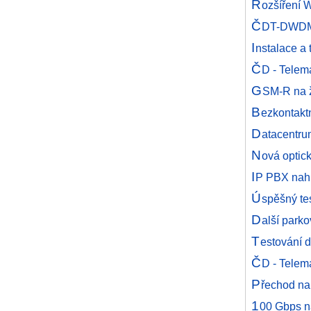
R
ozšíření W
Č
DT-DWDM p
I
nstalace a
Č
D - Telem
G
SM-R na ž
B
ezkontaktn
D
atacentru
N
ová optic
I
P PBX nahra
Ú
spěšný te
D
alší park
T
estování d
Č
D - Telem
P
řechod na
1
00 Gbps n