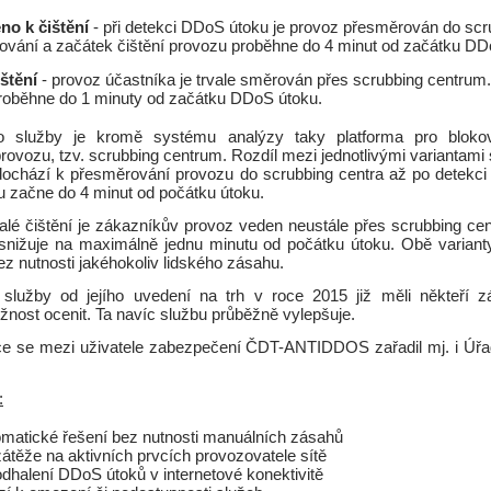
no k čištění
- při detekci DDoS útoku je provoz přesměrován do scr
vání a začátek čištění provozu proběhne do 4 minut od začátku DD
ištění
- provoz účastníka je trvale směrován přes scrubbing centrum
proběhne do 1 minuty od začátku DDoS útoku.
o služby je kromě systému analýzy taky platforma pro blokov
ovozu, tzv. scrubbing centrum. Rozdíl mezi jednotlivými variantami
 dochází k přesměrování provozu do scrubbing centra až po detekc
u začne do 4 minut od počátku útoku.
valé čištění je zákazníkův provoz veden neustále přes scrubbing ce
snižuje na maximálně jednu minutu od počátku útoku. Obě varianty
z nutnosti jakéhokoliv lidského zásahu.
 služby od jejího uvedení na trh v roce 2015 již měli někteří 
nost ocenit. Ta navíc službu průběžně vylepšuje.
e se mezi uživatele zabezpečení ČDT-ANTIDDOS zařadil mj. i Úř
:
omatické řešení bez nutnosti manuálních zásahů
zátěže na aktivních prvcích provozovatele sítě
dhalení DDoS útoků v internetové konektivitě