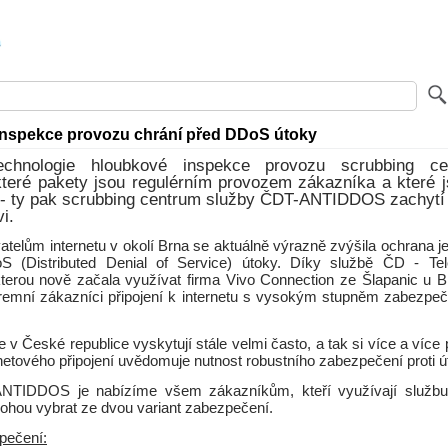
nspekce provozu chrání před DDoS útoky
technologie hloubkové inspekce provozu scrubbing ce
které pakety jsou regulérním provozem zákazníka a které 
- ty pak scrubbing centrum služby ČDT-ANTIDDOS zachytí 
i.
telům internetu v okolí Brna se aktuálně výrazně zvýšila ochrana jej
oS (Distributed Denial of Service) útoky. Díky službě ČD - Te
rou nově začala využívat firma Vivo Connection ze Šlapanic u Brna
 firemní zákazníci připojení k internetu s vysokým stupněm zabezpeč
v České republice vyskytují stále velmi často, a tak si více a více 
rnetového připojení uvědomuje nutnost robustního zabezpečení proti ú
NTIDDOS je nabízíme všem zákazníkům, kteří využívají službu 
mohou vybrat ze dvou variant zabezpečení.
pečení: