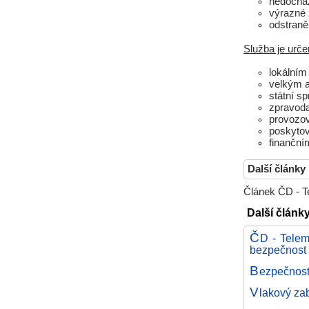
nedocház
výrazné 
odstraně
Služba je urče
lokálním
velkým 
státní s
zpravod
provozo
poskyto
finanční
Další články
Článek ČD - Te
Další články
Č
D - Telem
bezpečnost
B
ezpečnos
V
lakový za