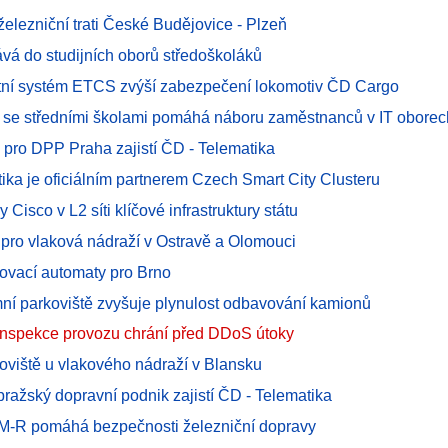
elezniční trati České Budějovice - Plzeň
ává do studijních oborů středoškoláků
ní systém ETCS zvýší zabezpečení lokomotiv ČD Cargo
 se středními školami pomáhá náboru zaměstnanců v IT oborec
 pro DPP Praha zajistí ČD - Telematika
ika je oficiálním partnerem Czech Smart City Clusteru
y Cisco v L2 síti klíčové infrastruktury státu
 pro vlaková nádraží v Ostravě a Olomouci
kovací automaty pro Brno
emní parkoviště zvyšuje plynulost odbavování kamionů
nspekce provozu chrání před DDoS útoky
koviště u vlakového nádraží v Blansku
ražský dopravní podnik zajistí ČD - Telematika
-R pomáhá bezpečnosti železniční dopravy