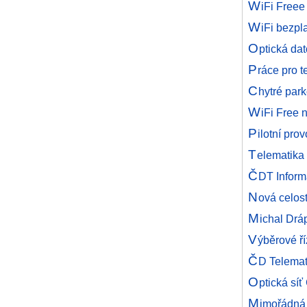
W
iFi Freee
W
iFi bezpl
O
ptická da
P
ráce pro 
C
hytré park
W
iFi Free 
P
ilotní pr
T
elematika
Č
DT Inform
N
ová celos
M
ichal Drá
V
ýběrové ří
Č
D Telemat
O
ptická sí
M
imořádná