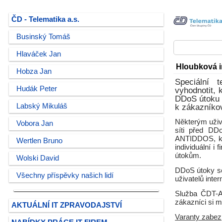
ČD - Telematika a.s.
Businský Tomáš
Hlaváček Jan
Hloubková i
Hobza Jan
Speciální 
Hudák Peter
vyhodnotit, 
DDoS útoku 
Labský Mikuláš
k zákazníkov
Některým uživa
Vobora Jan
síti před DD
ANTIDDOS, kte
Wertlen Bruno
individuální i
útokům.
Wolski David
DDoS útoky se 
Všechny příspěvky našich lidí
uživatelů inte
Služba ČDT-A
zákazníci si 
AKTUÁLNÍ IT ZPRAVODAJSTVÍ
Varanty zabez