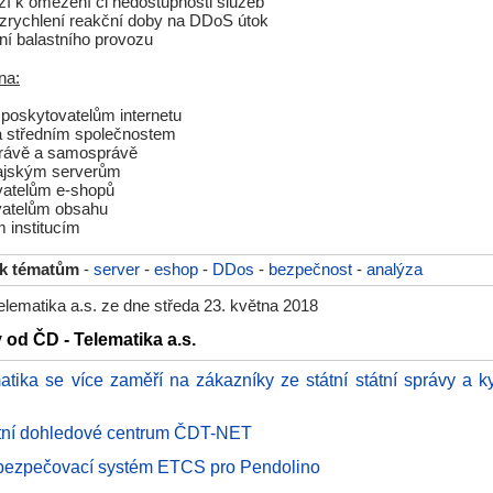
í k omezení či nedostupnosti služeb
zrychlení reakční doby na DDoS útok
ní balastního provozu
na:
 poskytovatelům internetu
a středním společnostem
právě a samosprávě
ajským serverům
vatelům e-shopů
vatelům obsahu
m institucím
 k tématům
-
server
-
eshop
-
DDos
-
bezpečnost
-
analýza
lematika a.s. ze dne středa 23. května 2018
 od ČD - Telematika a.s.
atika se více zaměří na zákazníky ze státní státní správy a k
tní dohledové centrum ČDT-NET
bezpečovací systém ETCS pro Pendolino