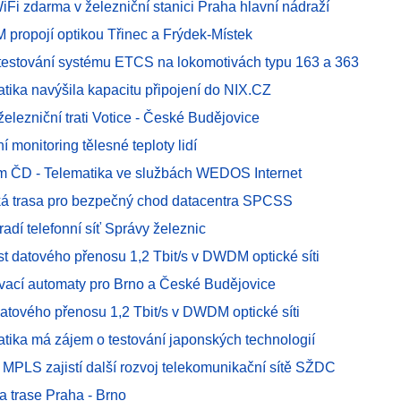
iFi zdarma v železniční stanici Praha hlavní nádraží
ropojí optikou Třinec a Frýdek-Místek
 testování systému ETCS na lokomotivách typu 163 a 363
atika navýšila kapacitu připojení do NIX.CZ
elezniční trati Votice - České Budějovice
í monitoring tělesné teploty lidí
m ČD - Telematika ve službách WEDOS Internet
ká trasa pro bezpečný chod datacentra SPCSS
dí telefonní síť Správy železnic
st datového přenosu 1,2 Tbit/s v DWDM optické síti
ovací automaty pro Brno a České Budějovice
atového přenosu 1,2 Tbit/s v DWDM optické síti
atika má zájem o testování japonských technologií
 MPLS zajistí další rozvoj telekomunikační sítě SŽDC
a trase Praha - Brno