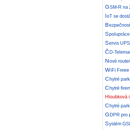
G
SM-R na ž
I
oT se dost
B
ezpečnost
S
polupráce
S
ervis UPS
Č
D-Telemat
N
ové router
W
iFi Freee
C
hytré par
C
hytré fir
Hloubková i
C
hytré par
G
DPR pro p
S
ystém GSM