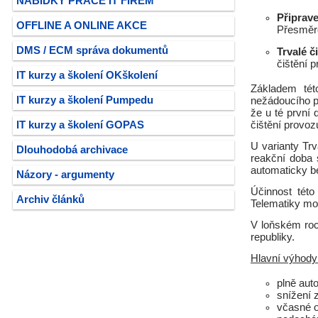
NABÍDKY PRÁCE IT FIREM
Připrave
OFFLINE A ONLINE AKCE
Přesměro
DMS / ECM správa dokumentů
Trvalé č
čištění 
IT kurzy a školení OKškolení
Základem tét
IT kurzy a školení Pumpedu
nežádoucího pr
že u té první
IT kurzy a školení GOPAS
čištění provoz
U varianty Tr
Dlouhodobá archivace
reakční doba 
automaticky be
Názory - argumenty
Účinnost této
Archiv článků
Telematiky mož
V loňském roc
republiky.
Hlavní výhody
plně aut
snížení 
včasné o