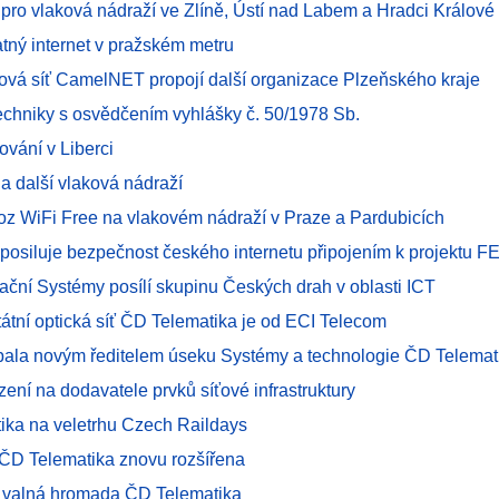
 pro vlaková nádraží ve Zlíně, Ústí nad Labem a Hradci Králové
atný internet v pražském metru
tová síť CamelNET propojí další organizace Plzeňského kraje
techniky s osvědčením vyhlášky č. 50/1978 Sb.
ování v Liberci
na další vlaková nádraží
ovoz WiFi Free na vlakovém nádraží v Praze a Pardubicích
 posiluje bezpečnost českého internetu připojením k projektu F
ační Systémy posílí skupinu Českých drah v oblasti ICT
tátní optická síť ČD Telematika je od ECI Telecom
pala novým ředitelem úseku Systémy a technologie ČD Telemat
zení na dodavatele prvků síťové infrastruktury
ika na veletrhu Czech Raildays
ť ČD Telematika znovu rozšířena
 valná hromada ČD Telematika