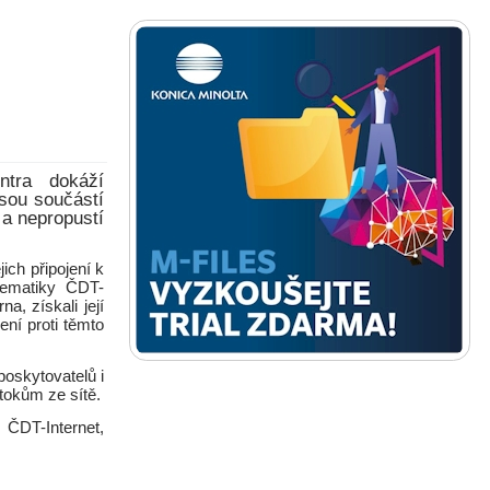
ntra dokáží
jsou součástí
a nepropustí
ich připojení k
lematiky ČDT-
, získali její
ení proti těmto
poskytovatelů i
tokům ze sítě.
ČDT-Internet,