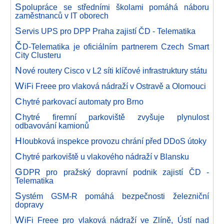
S
polupráce se středními školami pomáhá náboru
zaměstnanců v IT oborech
S
ervis UPS pro DPP Praha zajistí ČD - Telematika
Č
D-Telematika je oficiálním partnerem Czech Smart
City Clusteru
N
ové routery Cisco v L2 síti klíčové infrastruktury státu
W
iFi Freee pro vlaková nádraží v Ostravě a Olomouci
C
hytré parkovací automaty pro Brno
C
hytré firemní parkoviště zvyšuje plynulost
odbavování kamionů
H
loubková inspekce provozu chrání před DDoS útoky
C
hytré parkoviště u vlakového nádraží v Blansku
G
DPR pro pražský dopravní podnik zajistí ČD -
Telematika
S
ystém GSM-R pomáhá bezpečnosti železniční
dopravy
W
iFi Freee pro vlaková nádraží ve Zlíně, Ústí nad