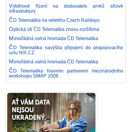
V
ýběrové řízení na dodavatele prvků síťové
infrastruktury
Č
D Telematika na veletrhu Czech Raildays
O
ptická síť ČD Telematika znovu rozšířena
M
imořádná valná hromada ČD Telematika
Č
D Telematika navýšila připojení do propojovacího
uzlu NIX.CZ
M
imořádná valná hromada ČD Telematika
Č
D Telematika hlavním partnerem mezinárodního
workshopu SMAP 2008