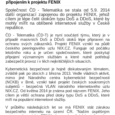
připojením k projektu FENIX
Společnost ČD - Telematika se stala od 5.9. 2014
další organizací zapojenou do projektu FENIX, jehož
cílem je lépe čelit útokům typu DoS a DDoS, které by
mohly mířit na oblíbené internetové služby v České
republice.
ČD - Telematika (ČD-T) je nyní součástí týmu, který je v
případě masivních DoS a DDoS útoků lépe připraven na
ochranu svých zákazníků. Projekt FENIX vznikl na půdě
českého peeringového uzlu NIX.CZ. Funguje od počátku
letošního roku a je určen společnostem, které poskytují
připojení významným službám a které nutně potřebují
zabezpečit provoz i v těch nejkritičtějších situacích.
Kybernetická bezpečnost je hojně diskutovaným tématem,
zvláště pak po útocích z března 2013. Vedle vládních aktivit,
mimo jiné Národního centra kybernetické bezpečnosti
(NCKB) v Brně, vznikl také projekt českých soukromých
subjektů - bezpečná VLAN národního internetového uzlu
NIX.CZ. Od května 2014 je známa pod názvem FENIX. Jeho
cílem je větší ochrana před útoky typu DoS a DDoS, které
míří na populární internetové služby.
V průběhu následujících let se má FENIX stát zárukou
bezpečného internetu na území ČR. "Naším úspěšným