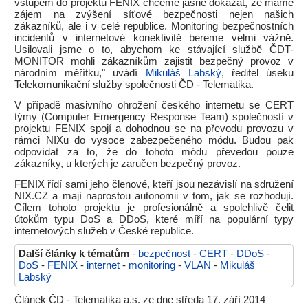
vstupem do projektu FENIX chceme jasně dokázat, že máme
zájem na zvýšení síťové bezpečnosti nejen našich
zákazníků, ale i v celé republice. Monitoring bezpečnostních
incidentů v internetové konektivitě bereme velmi vážně.
Usilovali jsme o to, abychom ke stávající službě ČDT-
MONITOR mohli zákazníkům zajistit bezpečný provoz v
národním měřítku," uvádí
Mikuláš Labský
, ředitel úseku
Telekomunikační služby společnosti ČD - Telematika.
V případě masivního ohrožení českého internetu se CERT
týmy (Computer Emergency Response Team) společností v
projektu FENIX spojí a dohodnou se na převodu provozu v
rámci NIXu do vysoce zabezpečeného módu. Budou pak
odpovídat za to, že do tohoto módu převedou pouze
zákazníky, u kterých je zaručen bezpečný provoz.
FENIX řídí sami jeho členové, kteří jsou nezávislí na sdružení
NIX.CZ a mají naprostou autonomii v tom, jak se rozhodují.
Cílem tohoto projektu je profesionálně a spolehlivě čelit
útokům typu DoS a DDoS, které míří na populární typy
internetových služeb v České republice.
Další články k tématům
-
bezpečnost
-
CERT
-
DDoS
-
DoS
-
FENIX
-
internet
-
monitoring
-
VLAN
-
Mikuláš
Labský
Článek ČD - Telematika a.s. ze dne středa 17. září 2014