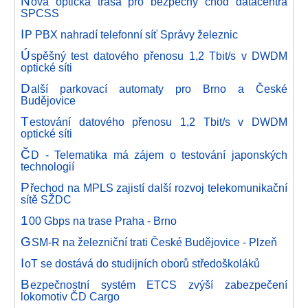
N
ová optická trasa pro bezpečný chod datacentra
SPCSS
I
P PBX nahradí telefonní síť Správy železnic
Ú
spěšný test datového přenosu 1,2 Tbit/s v DWDM
optické síti
D
alší parkovací automaty pro Brno a České
Budějovice
T
estování datového přenosu 1,2 Tbit/s v DWDM
optické síti
Č
D - Telematika má zájem o testování japonských
technologií
P
řechod na MPLS zajistí další rozvoj telekomunikační
sítě SŽDC
1
00 Gbps na trase Praha - Brno
G
SM-R na železniční trati České Budějovice - Plzeň
I
oT se dostává do studijních oborů středoškoláků
B
ezpečnostní systém ETCS zvýší zabezpečení
lokomotiv ČD Cargo