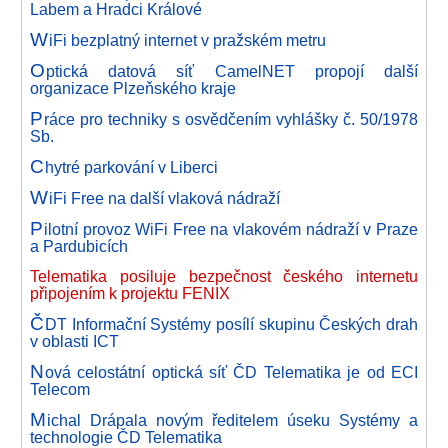
Labem a Hradci Králové
W
iFi bezplatný internet v pražském metru
O
ptická datová síť CamelNET propojí další
organizace Plzeňského kraje
P
ráce pro techniky s osvědčením vyhlášky č. 50/1978
Sb.
C
hytré parkování v Liberci
W
iFi Free na další vlaková nádraží
P
ilotní provoz WiFi Free na vlakovém nádraží v Praze
a Pardubicích
Telematika posiluje bezpečnost českého internetu
připojením k projektu FENIX
Č
DT Informační Systémy posílí skupinu Českých drah
v oblasti ICT
N
ová celostátní optická síť ČD Telematika je od ECI
Telecom
M
ichal Drápala novým ředitelem úseku Systémy a
technologie ČD Telematika