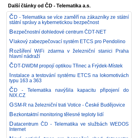
Další články od ČD - Telematika a.s.
Č
D - Telematika se více zaměří na zákazníky ze státní
státní správy a kybernetickou bezpečnost
B
ezpečnostní dohledové centrum ČDT-NET
V
lakový zabezpečovací systém ETCS pro Pendolino
R
ozšíření WiFi zdarma v železniční stanici Praha
hlavní nádraží
Č
DT-DWDM propojí optikou Třinec a Frýdek-Místek
I
nstalace a testování systému ETCS na lokomotivách
typu 163 a 363
Č
D - Telematika navýšila kapacitu připojení do
NIX.CZ
G
SM-R na železniční trati Votice - České Budějovice
B
ezkontaktní monitoring tělesné teploty lidí
D
atacentrum ČD - Telematika ve službách WEDOS
Internet