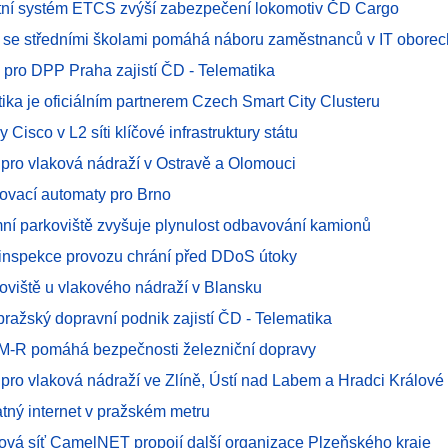
ní systém ETCS zvýší zabezpečení lokomotiv ČD Cargo
 se středními školami pomáhá náboru zaměstnanců v IT oborec
 pro DPP Praha zajistí ČD - Telematika
ika je oficiálním partnerem Czech Smart City Clusteru
y Cisco v L2 síti klíčové infrastruktury státu
 pro vlaková nádraží v Ostravě a Olomouci
kovací automaty pro Brno
emní parkoviště zvyšuje plynulost odbavování kamionů
inspekce provozu chrání před DDoS útoky
koviště u vlakového nádraží v Blansku
ražský dopravní podnik zajistí ČD - Telematika
-R pomáhá bezpečnosti železniční dopravy
 pro vlaková nádraží ve Zlíně, Ústí nad Labem a Hradci Králové
atný internet v pražském metru
tová síť CamelNET propojí další organizace Plzeňského kraje