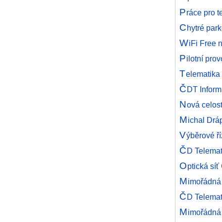
P
ráce pro 
C
hytré park
W
iFi Free 
P
ilotní pr
T
elematika
Č
DT Inform
N
ová celos
M
ichal Drá
V
ýběrové ří
Č
D Telemat
O
ptická sí
M
imořádná
Č
D Telemat
M
imořádná