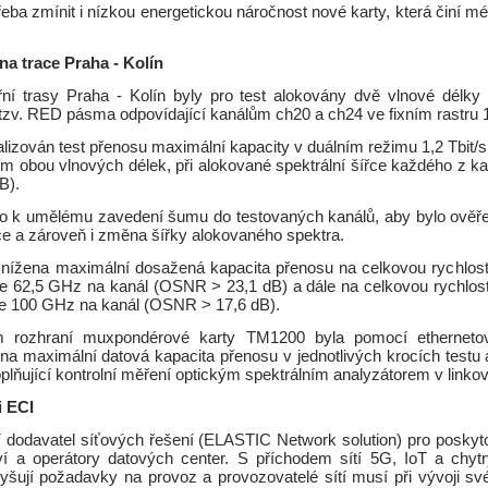
eba zmínit i nízkou energetickou náročnost nové karty, která činí 
na trace Praha - Kolín
ní trasy Praha - Kolín byly pro test alokovány dvě vlnové délk
tzv. RED pásma odpovídající kanálům ch20 a ch24 ve fixním rastru 
alizován test přenosu maximální kapacity v duálním režimu 1,2 Tbit/
m obou vlnových délek, při alokované spektrální šířce každého z k
B).
o k umělému zavedení šumu do testovaných kanálů, aby bylo ově
ce a zároveň i změna šířky alokovaného spektra.
snížena maximální dosažená kapacita přenosu na celkovou rychlost 
řce 62,5 GHz na kanál (OSNR > 23,1 dB) a dále na celkovou rychlost 
řce 100 GHz na kanál (OSNR > 17,6 dB).
m rozhraní muxpondérové karty TM1200 byla pomocí etherneto
ena maximální datová kapacita přenosu v jednotlivých krocích testu 
plňující kontrolní měření optickým spektrálním analyzátorem v linkové
i ECI
ní dodavatel síťových řešení (ELASTIC Network solution) pro poskyto
tví a operátory datových center. S příchodem sítí 5G, IoT a chyt
yšují požadavky na provoz a provozovatelé sítí musí při vývoji své 