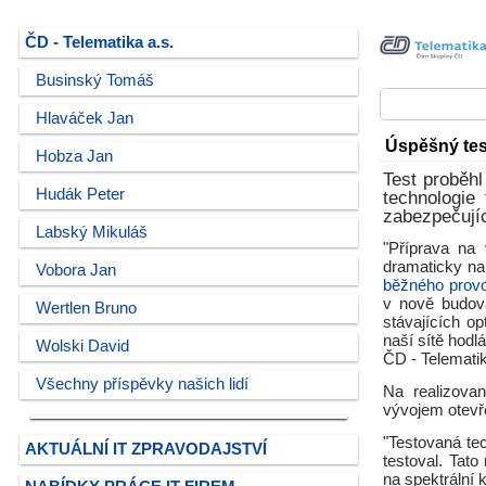
ČD - Telematika a.s.
Businský Tomáš
Hlaváček Jan
Úspěšný tes
Hobza Jan
Test proběh
Hudák Peter
technologie
zabezpečujíc
Labský Mikuláš
"Příprava na 
dramaticky na
Vobora Jan
běžného provo
v nově budov
Wertlen Bruno
stávajících o
naší sítě hodl
Wolski David
ČD - Telematik
Všechny příspěvky našich lidí
Na realizovan
vývojem otev
"Testovaná te
AKTUÁLNÍ IT ZPRAVODAJSTVÍ
testoval. Tat
na spektrální k