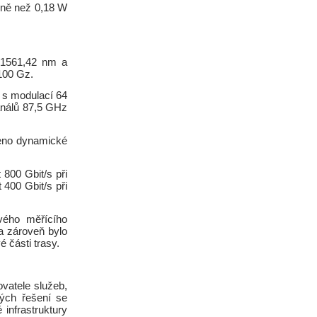
méně než 0,18 W
y 1561,42 nm a
100 Gz.
s s modulací 64
análů 87,5 GHz
řeno dynamické
800 Gbit/s při
400 Gbit/s při
vého měřícího
a zároveň bylo
 části trasy.
vatele služeb,
rých řešení se
infrastruktury