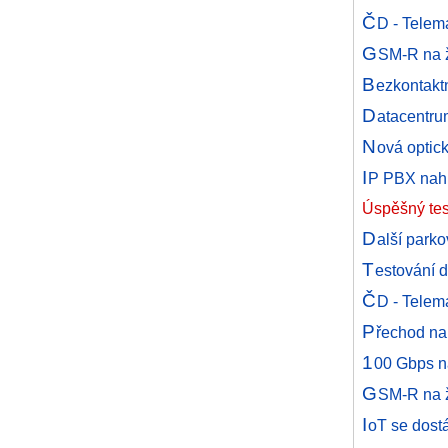
Č
D - Telem
G
SM-R na ž
B
ezkontaktn
D
atacentru
N
ová optic
I
P PBX nahra
Úspěšný tes
D
alší park
T
estování d
Č
D - Telem
P
řechod na
1
00 Gbps n
G
SM-R na ž
I
oT se dost