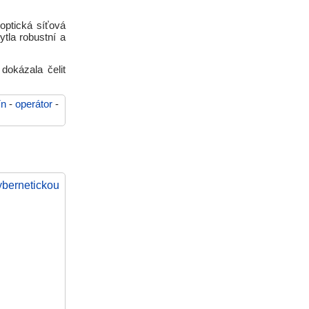
optická síťová
ytla robustní a
dokázala čelit
ín
-
operátor
-
ybernetickou