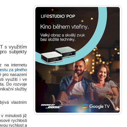
T s využitím
pro subjekty
z na internetu
 testu za plného
ě pro nasazení
 využití i ve
ta. Do rozvoje
unikační služby
bývá vlastním
 minulosti již
sové rychlosti
sovou rychlost a