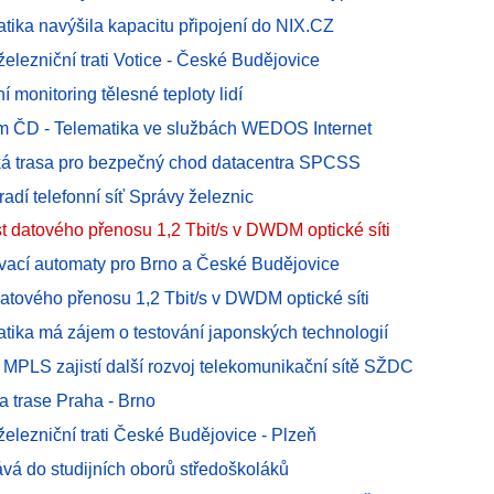
atika navýšila kapacitu připojení do NIX.CZ
elezniční trati Votice - České Budějovice
í monitoring tělesné teploty lidí
m ČD - Telematika ve službách WEDOS Internet
ká trasa pro bezpečný chod datacentra SPCSS
dí telefonní síť Správy železnic
t datového přenosu 1,2 Tbit/s v DWDM optické síti
ovací automaty pro Brno a České Budějovice
atového přenosu 1,2 Tbit/s v DWDM optické síti
atika má zájem o testování japonských technologií
 MPLS zajistí další rozvoj telekomunikační sítě SŽDC
a trase Praha - Brno
elezniční trati České Budějovice - Plzeň
ává do studijních oborů středoškoláků