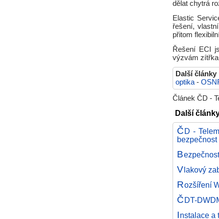
dělat chytrá r
Elastic Servi
řešení, vlastn
přitom flexibiln
Řešení ECI js
výzvám zítřka
Další články
optika
-
OSN
Článek ČD - Te
Další články
Č
D - Telem
bezpečnost
B
ezpečnos
V
lakový za
R
ozšíření W
Č
DT-DWDM p
I
nstalace a