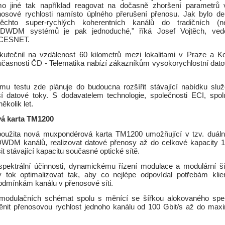
o jiné tak například reagovat na dočasně zhoršení parametrů v
osové rychlosti namísto úplného přerušení přenosu. Jak bylo d
ěchto super-rychlých koherentních kanálů do tradičních (ne
DWDM systémů je pak jednoduché," říká Josef Vojtěch, ved
í CESNET.
utečnil na vzdálenost 60 kilometrů mezi lokalitami v Praze a Ko
časnosti ČD - Telematika nabízí zákazníkům vysokorychlostní datov
u testu zde plánuje do budoucna rozšířit stávající nabídku sl
í datové toky. S dodavatelem technologie, společnosti ECI, spo
několik let.
á karta TM1200
použita nová muxpondérová karta TM1200 umožňující v tzv. duáln
DWDM kanálů, realizovat datové přenosy až do celkové kapacity 1,
t stávající kapacitu současné optické sítě.
pektrální účinnosti, dynamickému řízení modulace a modulární ší
 tok optimalizovat tak, aby co nejlépe odpovídal potřebám klie
mínkám kanálu v přenosové síti.
 modulačních schémat spolu s měnící se šířkou alokovaného spe
ěnit přenosovou rychlost jednoho kanálu od 100 Gbit/s až do maxi