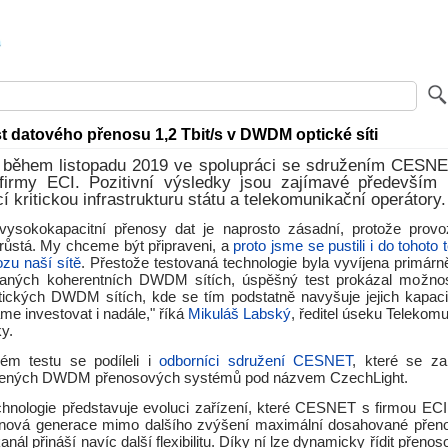
t datového přenosu 1,2 Tbit/s v DWDM optické síti
l během listopadu 2019 ve spolupráci se sdružením CESNE
 firmy ECI. Pozitivní výsledky jsou zajímavé především 
í kritickou infrastrukturu státu a telekomunikační operátory.
vysokokapacitní přenosy dat je naprosto zásadní, protože provo
růstá. My chceme být připraveni, a
proto jsme se pustili i do tohoto
zu naší sítě
. Přestože testovaná technologie byla vyvíjena primárn
aných koherentních DWDM sítích, úspěšný test prokázal možnosti
ptických DWDM sítích, kde se tím podstatně navyšuje jejich kapaci
áme investovat i nadále," říká
Mikuláš Labský
, ředitel úseku Telekom
y.
ém testu se podíleli i
odborníci sdružení CESNET
, které se za
řených DWDM přenosových systémů pod názvem CzechLight.
chnologie představuje evoluci zařízení, které CESNET s firmou ECI v
o nová generace mimo dalšího zvýšení maximální dosahované přeno
anál přináší navíc další flexibilitu. Díky ní lze dynamicky řídit přeno