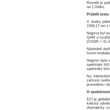
Rovněž je potř
na 1 Gbit/s.
Průběh testu 
V úseku páteř
1558,17 nm z 
Nejprve byl re
QAM a využití
(OSNR > 31 d
Následně došl
řízení modula
Nejprve byla 
spektrální ší
spektrální ší
Na klientské
zařízení ověř
provedeno i do
O společnost
ECI je globál
kritická odvě
dramaticky zv