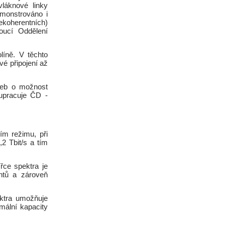
láknové linky
emonstrováno i
koherentních)
oucí Oddělení
líně. V těchto
é připojení až
užeb o možnost
lupracuje ČD -
ím režimu, při
2 Tbit/s a tím
řce spektra je
ntů a zároveň
ktra umožňuje
mální kapacity