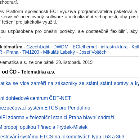
ozhodnutí.
ces Platform společnosti ECI využívá programovatelná paketová a 
í servisně orientovaný software a virtualizační schopnosti, aby posk
í řešení pro jakékoliv využití.
ou uzpůsobena pro dnešní potřeby, ale dostatečně flexibilní, aby 
.
 k tématům
-
CzechLight
-
DWDM
-
ECIethernet
-
infrastruktura
-
Kol
R
-
Praha
-
TM1200
-
Mikuláš Labský
-
Josef Vojtěch
lematika a.s. ze dne pátek 29. listopadu 2019
 od ČD - Telematika a.s.
atika se více zaměří na zákazníky ze státní státní správy a k
tní dohledové centrum ČDT-NET
bezpečovací systém ETCS pro Pendolino
iFi zdarma v železniční stanici Praha hlavní nádraží
ropojí optikou Třinec a Frýdek-Místek
 testování systému ETCS na lokomotivách typu 163 a 363