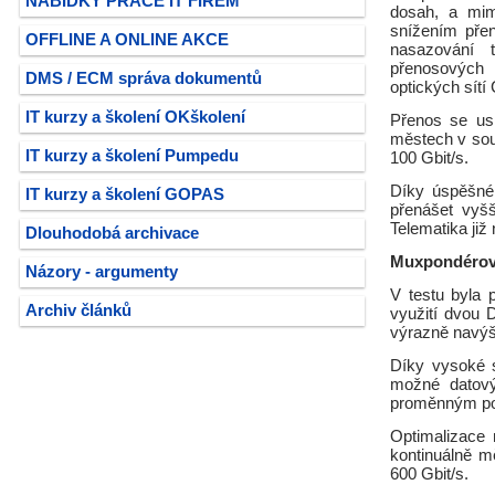
NABÍDKY PRÁCE IT FIREM
dosah, a mim
snížením přen
OFFLINE A ONLINE AKCE
nasazování t
přenosových 
DMS / ECM správa dokumentů
optických sít
IT kurzy a školení OKškolení
Přenos se usk
městech v sou
IT kurzy a školení Pumpedu
100 Gbit/s.
Díky úspěšném
IT kurzy a školení GOPAS
přenášet vyšš
Telematika již 
Dlouhodobá archivace
Muxpondérov
Názory - argumenty
V testu byla 
Archiv článků
využití dvou 
výrazně navýši
Díky vysoké s
možné datový
proměnným pod
Optimalizace
kontinuálně m
600 Gbit/s.