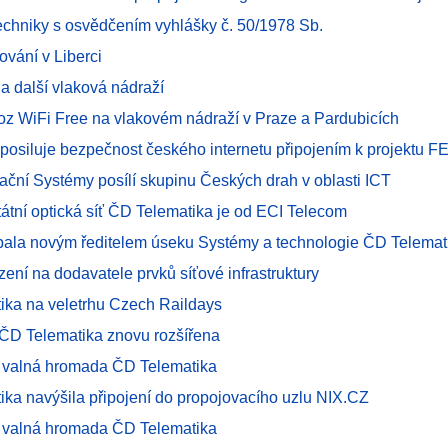
techniky s osvědčením vyhlášky č. 50/1978 Sb.
ování v Liberci
na další vlaková nádraží
ovoz WiFi Free na vlakovém nádraží v Praze a Pardubicích
 posiluje bezpečnost českého internetu připojením k projektu F
ační Systémy posílí skupinu Českých drah v oblasti ICT
tátní optická síť ČD Telematika je od ECI Telecom
pala novým ředitelem úseku Systémy a technologie ČD Telemat
zení na dodavatele prvků síťové infrastruktury
ika na veletrhu Czech Raildays
ť ČD Telematika znovu rozšířena
 valná hromada ČD Telematika
ika navýšila připojení do propojovacího uzlu NIX.CZ
 valná hromada ČD Telematika