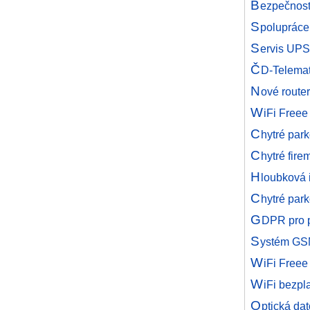
B
ezpečnost
S
polupráce
S
ervis UPS
Č
D-Telemat
N
ové router
W
iFi Freee
C
hytré par
C
hytré fir
H
loubková 
C
hytré par
G
DPR pro p
S
ystém GSM
W
iFi Freee
W
iFi bezpl
O
ptická da