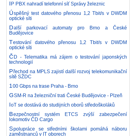
I
P PBX nahradí telefonní síť Správy železnic
Ú
spěšný test datového přenosu 1,2 Tbit/s v DWDM
optické síti
D
alší parkovací automaty pro Brno a České
Budějovice
T
estování datového přenosu 1,2 Tbit/s v DWDM
optické síti
Č
D - Telematika má zájem o testování japonských
technologií
P
řechod na MPLS zajistí další rozvoj telekomunikační
sítě SŽDC
1
00 Gbps na trase Praha - Brno
G
SM-R na železniční trati České Budějovice - Plzeň
I
oT se dostává do studijních oborů středoškoláků
B
ezpečnostní systém ETCS zvýší zabezpečení
lokomotiv ČD Cargo
S
polupráce se středními školami pomáhá náboru
zaměstnanců v IT oborech