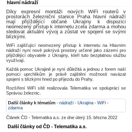
hlavní nádraží
Díky expresní montáži nových WiFi routerů v
prostorách železniční stanice Praha hlavní nádraží
mají přijíždějící občané Ukrajiny k dispozici
neomezený přístup k internetu zcela zdarma a mohou
sledovat aktuální vývoj a zůstat ve spojení se svými
blízkými.
WiFi zajišťující neomezený přístup k internetu na Hlavním
nádraží nyní nově pokrývá prostory určené jako zázemí pro
přijíždějící obyvatele z Ukrajiny, kteří tuto bezplatnou službu
využívají.
Každá pomoc Ukrajině je nyní důležitá a jednou z forem naší
pomoci uprchlíkům je právě zajištění možnosti navázat
spojení s blízkými hned po příjezdu do Prahy.
Rozšíření WiFi sítě realizovala Telematika ve spolupráci se
Správou železnic.
Další články k tématům
-
nádraží
-
Ukrajina
-
WiFi
-
zdarma
Článek ČD - Telematika a.s. ze dne úterý 15. března 2022
Další články od ČD - Telematika a.s.