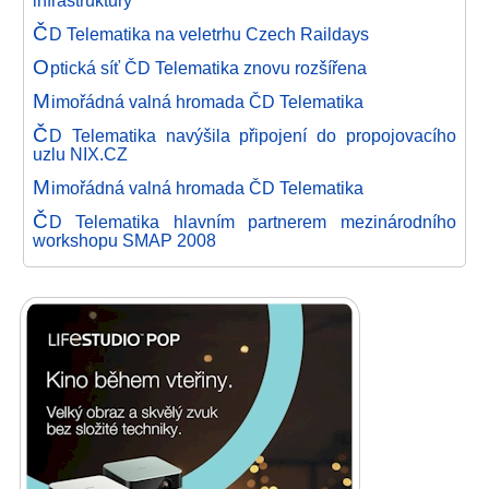
infrastruktury
Č
D Telematika na veletrhu Czech Raildays
O
ptická síť ČD Telematika znovu rozšířena
M
imořádná valná hromada ČD Telematika
Č
D Telematika navýšila připojení do propojovacího
uzlu NIX.CZ
M
imořádná valná hromada ČD Telematika
Č
D Telematika hlavním partnerem mezinárodního
workshopu SMAP 2008