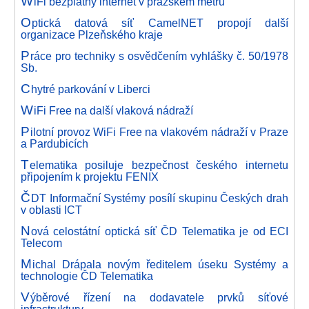
W
iFi bezplatný internet v pražském metru
O
ptická datová síť CamelNET propojí další
organizace Plzeňského kraje
P
ráce pro techniky s osvědčením vyhlášky č. 50/1978
Sb.
C
hytré parkování v Liberci
W
iFi Free na další vlaková nádraží
P
ilotní provoz WiFi Free na vlakovém nádraží v Praze
a Pardubicích
T
elematika posiluje bezpečnost českého internetu
připojením k projektu FENIX
Č
DT Informační Systémy posílí skupinu Českých drah
v oblasti ICT
N
ová celostátní optická síť ČD Telematika je od ECI
Telecom
M
ichal Drápala novým ředitelem úseku Systémy a
technologie ČD Telematika
V
ýběrové řízení na dodavatele prvků síťové