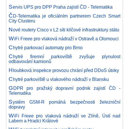
S
ervis UPS pro DPP Praha zajistí ČD - Telematika
Č
D-Telematika je oficiálním partnerem Czech Smart
City Clusteru
N
ové routery Cisco v L2 síti klíčové infrastruktury státu
W
iFi Freee pro vlaková nádraží v Ostravě a Olomouci
C
hytré parkovací automaty pro Brno
C
hytré firemní parkoviště zvyšuje plynulost
odbavování kamionů
H
loubková inspekce provozu chrání před DDoS útoky
C
hytré parkoviště u vlakového nádraží v Blansku
G
DPR pro pražský dopravní podnik zajistí ČD -
Telematika
S
ystém GSM-R pomáhá bezpečnosti železniční
dopravy
W
iFi Freee pro vlaková nádraží ve Zlíně, Ústí nad
Labem a Hradci Králové