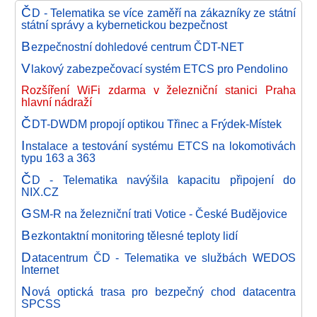
Č
D - Telematika se více zaměří na zákazníky ze státní
státní správy a kybernetickou bezpečnost
B
ezpečnostní dohledové centrum ČDT-NET
V
lakový zabezpečovací systém ETCS pro Pendolino
Rozšíření WiFi zdarma v železniční stanici Praha
hlavní nádraží
Č
DT-DWDM propojí optikou Třinec a Frýdek-Místek
I
nstalace a testování systému ETCS na lokomotivách
typu 163 a 363
Č
D - Telematika navýšila kapacitu připojení do
NIX.CZ
G
SM-R na železniční trati Votice - České Budějovice
B
ezkontaktní monitoring tělesné teploty lidí
D
atacentrum ČD - Telematika ve službách WEDOS
Internet
N
ová optická trasa pro bezpečný chod datacentra
SPCSS