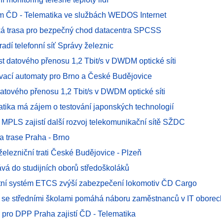
m ČD - Telematika ve službách WEDOS Internet
ká trasa pro bezpečný chod datacentra SPCSS
dí telefonní síť Správy železnic
st datového přenosu 1,2 Tbit/s v DWDM optické síti
ovací automaty pro Brno a České Budějovice
atového přenosu 1,2 Tbit/s v DWDM optické síti
atika má zájem o testování japonských technologií
 MPLS zajistí další rozvoj telekomunikační sítě SŽDC
a trase Praha - Brno
elezniční trati České Budějovice - Plzeň
ává do studijních oborů středoškoláků
ní systém ETCS zvýší zabezpečení lokomotiv ČD Cargo
 se středními školami pomáhá náboru zaměstnanců v IT oborec
 pro DPP Praha zajistí ČD - Telematika