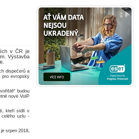
tích v ČR je
em. Výstavba
e.
ch dispečerů a
m pro evropský
vořiště“ budou
etně nové VoIP
 kteří sídlí v
celého uzlu -
je srpen 2018,