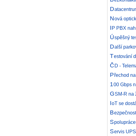
D
atacentru
N
ová optic
I
P PBX nahra
Ú
spěšný te
D
alší park
T
estování d
Č
D - Telem
P
řechod na
1
00 Gbps n
G
SM-R na ž
I
oT se dost
B
ezpečnost
S
polupráce
S
ervis UPS