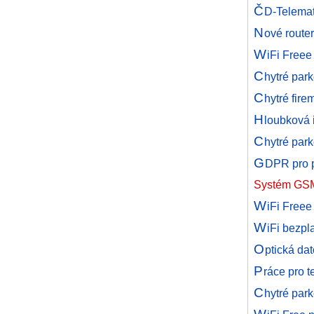
Č
D-Telemat
N
ové router
W
iFi Freee
C
hytré par
C
hytré fir
H
loubková 
C
hytré par
G
DPR pro p
Systém GSM
W
iFi Freee
W
iFi bezpl
O
ptická da
P
ráce pro 
C
hytré park