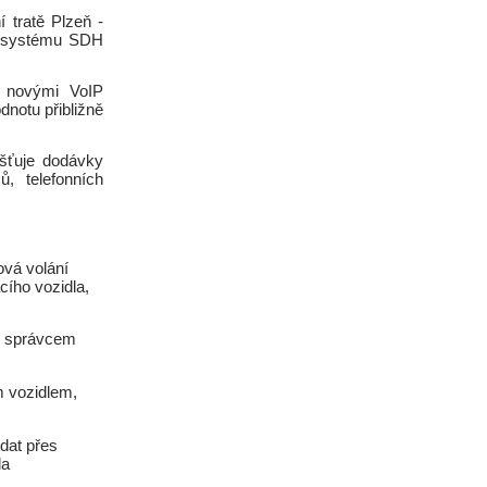
 tratě Plzeň -
o systému SDH
ě novými VoIP
notu přibližně
išťuje dodávky
 telefonních
vá volání
cího vozidla,
je správcem
m vozidlem,
dat přes
la