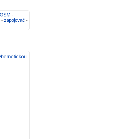
GSM
-
-
zapojovač
-
ybernetickou