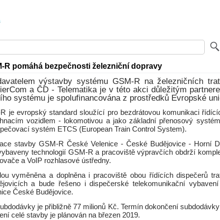
-R pomáhá bezpečnosti železniční dopravy
avatelem výstavby systému GSM-R na železničních tra
ierCom a ČD - Telematika je v této akci důležitým partner
ího systému je spolufinancována z prostředků Evropské uni
je evropský standard sloužící pro bezdrátovou komunikaci řídící
hnacím vozidlem - lokomotivou a jako základní přenosový systé
pečovací systém ETCS (European Train Control System).
zace stavby GSM-R České Velenice - České Budějovice - Horní D
 vybaveny technologií GSM-R a pracoviště výpravčích obdrží kompl
jovače a VoIP rozhlasové ústředny.
u vyměněna a doplněna i pracoviště obou řídících dispečerů tratí,
jovicích a bude řešeno i dispečerské telekomunikační vybavení 
nice České Budějovice.
subdodávky je přibližně 77 milionů Kč. Termín dokončení subdodávky 
ní celé stavby je plánován na březen 2019.