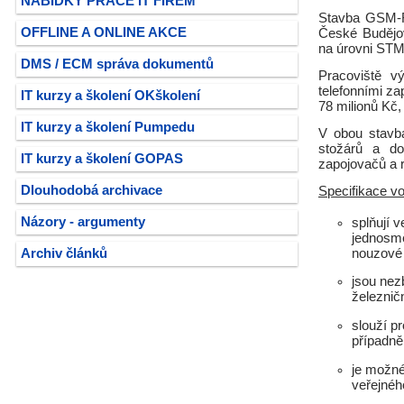
NABÍDKY PRÁCE IT FIREM
Stavba GSM-R 
OFFLINE A ONLINE AKCE
České Budějo
na úrovni STM
DMS / ECM správa dokumentů
Pracoviště v
telefonními z
IT kurzy a školení OKškolení
78 milionů Kč
IT kurzy a školení Pumpedu
V obou stavbá
stožárů a d
IT kurzy a školení GOPAS
zapojovačů a 
Dlouhodobá archivace
Specifikace v
Názory - argumenty
splňují 
jednosmě
nouzové v
Archiv článků
jsou nez
železnič
slouží p
případně 
je možné
veřejnéh