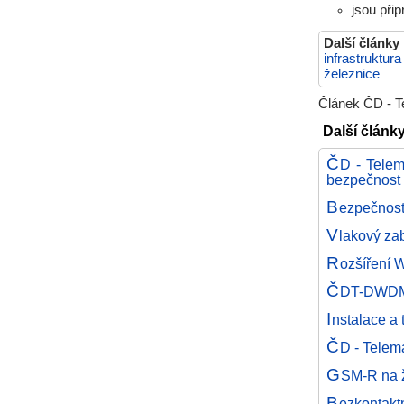
jsou při
Další články
infrastruktura
železnice
Článek ČD - Te
Další články
Č
D - Telem
bezpečnost
B
ezpečnos
V
lakový za
R
ozšíření W
Č
DT-DWDM p
I
nstalace a
Č
D - Telem
G
SM-R na ž
B
ezkontaktn