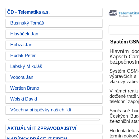
ČD - Telematika a.s.
Businský Tomáš
Hlaváček Jan
Systém GSM
Hobza Jan
Hlavním dod
Hudák Peter
Kapsch Carr
bezpečnostn
Labský Mikuláš
Systém GSM-R 
výpravčích s 
Vobora Jan
vlakový zabez
Wertlen Bruno
V rámci reali
dotčené tratě
Wolski David
telefonní zapo
Všechny příspěvky našich lidí
Současně budo
Českých Budě
železniční sta
AKTUÁLNÍ IT ZPRAVODAJSTVÍ
Hodnota této 
termín dokonče