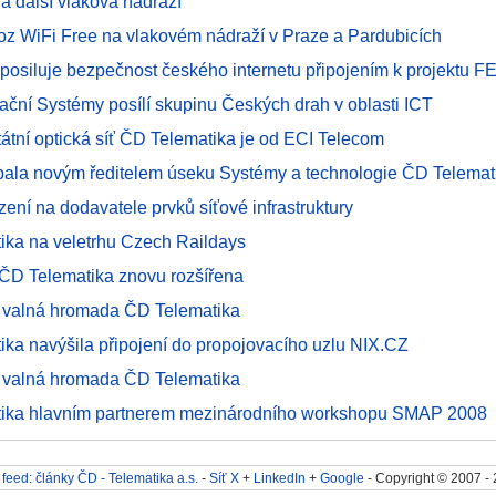
na další vlaková nádraží
ovoz WiFi Free na vlakovém nádraží v Praze a Pardubicích
 posiluje bezpečnost českého internetu připojením k projektu F
ační Systémy posílí skupinu Českých drah v oblasti ICT
tátní optická síť ČD Telematika je od ECI Telecom
pala novým ředitelem úseku Systémy a technologie ČD Telemat
zení na dodavatele prvků síťové infrastruktury
ika na veletrhu Czech Raildays
ť ČD Telematika znovu rozšířena
 valná hromada ČD Telematika
ika navýšila připojení do propojovacího uzlu NIX.CZ
 valná hromada ČD Telematika
tika hlavním partnerem mezinárodního workshopu SMAP 2008
feed: články ČD - Telematika a.s.
-
Síť X
+
LinkedIn
+
Google
- Copyright © 2007 -