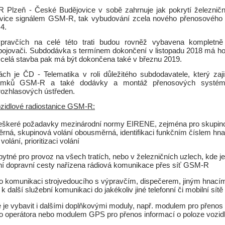
Plzeň - České Budějovice v sobě zahrnuje jak pokrytí železniční
vice signálem GSM-R, tak vybudování zcela nového přenosovéh
4.
ýpravčích na celé této trati budou rovněž vybavena kompletn
apojovači. Subdodávka s termínem dokončení v listopadu 2018 má hod
, celá stavba pak má být dokončena také v březnu 2019.
ch je ČD - Telematika v roli důležitého subdodavatele, který zaj
omků GSM-R a také dodávky a montáž přenosových systémů,
rozhlasových ústředen.
ozidlové radiostanice GSM-R:
veškeré požadavky mezinárodní normy EIRENE, zejména pro skupino
rná, skupinová volání obousměrná, identifikaci funkčním číslem hna
olání, prioritizaci volání
bytné pro provoz na všech tratích, nebo v železničních uzlech, kde 
ní dopravní cesty nařízena rádiová komunikace přes síť GSM-R
ro komunikaci strojvedoucího s výpravčím, dispečerem, jiným hnací
k další služební komunikaci do jakékoliv jiné telefonní či mobilní sítě
 je vybavit i dalšími doplňkovými moduly, např. modulem pro přenos 
o operátora nebo modulem GPS pro přenos informací o poloze vozid