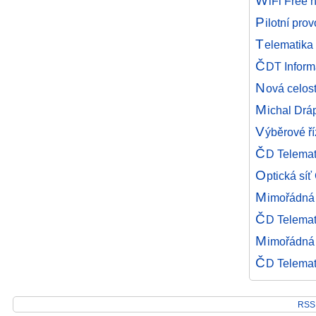
W
iFi Free 
P
ilotní pr
T
elematika
Č
DT Inform
N
ová celos
M
ichal Drá
V
ýběrové ří
Č
D Telemat
O
ptická sí
M
imořádná
Č
D Telemat
M
imořádná
Č
D Telema
RSS 