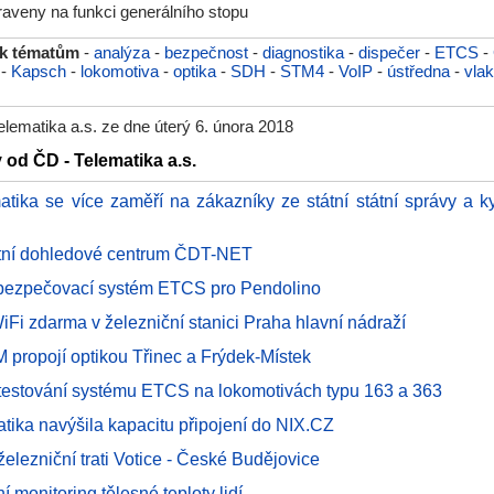
praveny na funkci generálního stopu
 k tématům
-
analýza
-
bezpečnost
-
diagnostika
-
dispečer
-
ETCS
-
-
Kapsch
-
lokomotiva
-
optika
-
SDH
-
STM4
-
VoIP
-
ústředna
-
vlak
lematika a.s. ze dne úterý 6. února 2018
 od ČD - Telematika a.s.
atika se více zaměří na zákazníky ze státní státní správy a k
tní dohledové centrum ČDT-NET
bezpečovací systém ETCS pro Pendolino
iFi zdarma v železniční stanici Praha hlavní nádraží
ropojí optikou Třinec a Frýdek-Místek
 testování systému ETCS na lokomotivách typu 163 a 363
atika navýšila kapacitu připojení do NIX.CZ
elezniční trati Votice - České Budějovice
í monitoring tělesné teploty lidí