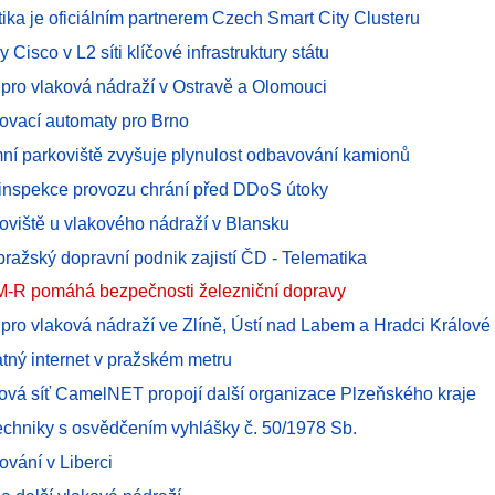
ika je oficiálním partnerem Czech Smart City Clusteru
y Cisco v L2 síti klíčové infrastruktury státu
 pro vlaková nádraží v Ostravě a Olomouci
kovací automaty pro Brno
emní parkoviště zvyšuje plynulost odbavování kamionů
inspekce provozu chrání před DDoS útoky
koviště u vlakového nádraží v Blansku
ražský dopravní podnik zajistí ČD - Telematika
-R pomáhá bezpečnosti železniční dopravy
 pro vlaková nádraží ve Zlíně, Ústí nad Labem a Hradci Králové
atný internet v pražském metru
tová síť CamelNET propojí další organizace Plzeňského kraje
techniky s osvědčením vyhlášky č. 50/1978 Sb.
ování v Liberci