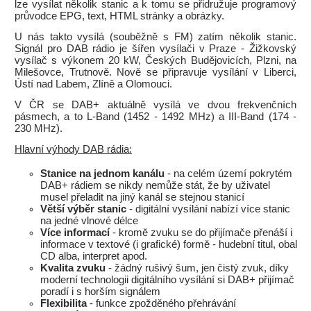
lze vysílat několik stanic a k tomu se přidružuje programový
průvodce EPG, text, HTML stránky a obrázky.
U nás takto vysílá (souběžně s FM) zatím několik stanic.
Signál pro DAB rádio je šířen vysílači v Praze - Žižkovský
vysílač s výkonem 20 kW, Českých Budějovicích, Plzni, na
Milešovce, Trutnově. Nově se připravuje vysílání v Liberci,
Ústí nad Labem, Zlíně a Olomouci.
V ČR se DAB+ aktuálně vysílá ve dvou frekvenčních
pásmech, a to L-Band (1452 - 1492 MHz) a III-Band (174 -
230 MHz).
Hlavní výhody DAB rádia:
Stanice na jednom kanálu
- na celém území pokrytém
DAB+ rádiem se nikdy nemůže stát, že by uživatel
musel přeladit na jiný kanál se stejnou stanicí
Větší výběr stanic
- digitální vysílání nabízí více stanic
na jedné vlnové délce
Více informací
- kromě zvuku se do přijímače přenáší i
informace v textové (i grafické) formě - hudební titul, obal
CD alba, interpret apod.
Kvalita zvuku
- žádný rušivý šum, jen čistý zvuk, díky
moderní technologii digitálního vysílání si DAB+ přijímač
poradí i s horším signálem
Flexibilita
- funkce zpožděného přehrávání