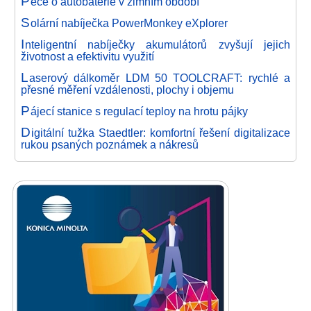
P
éče o autobaterie v zimním období
S
olární nabíječka PowerMonkey eXplorer
I
nteligentní nabíječky akumulátorů zvyšují jejich
životnost a efektivitu využití
L
aserový dálkoměr LDM 50 TOOLCRAFT: rychlé a
přesné měření vzdálenosti, plochy i objemu
P
ájecí stanice s regulací teploy na hrotu pájky
D
igitální tužka Staedtler: komfortní řešení digitalizace
rukou psaných poznámek a nákresů