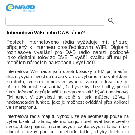
Internetové WiFi nebo DAB rádio?
Poslech internetového rádia vyžaduje mít přístroj
připojený k internetu prostřednictvím WiFi. Digitální
rozhlasové vysílání pro DAB rádio nabízí podobně
jako digitální televize DVB-T vyšší kvalitu příjmu při
menších nárocích na kapacitu vysílačů.
Internetová WiFi rádia jsou oproti klasickým FM přijímačům
dražší, vyšší investice se ale vrátí ve výborném uživatelském
komfortu, velkém množství výběru žánrů i kvalitnějším
příjmu. Nemusíte se ani bát, že byste byli bez hudby, pokud
vám dočasně nepůjde WiFi, integrován totiž bývá i analogový
FM tuner. V závislosti na ceně si pak můžete užívat i
nadstandardní funkce, jako je možnost ovládání přes aplikaci
ve smartphonu.
Internetová rádia mají tu výhodu, že se neomezují pouze na
výběr lokálních stanic, ale mohou jich přehrávat tisíce celého
světa. Jako přijímač internetových rozhlasových stanic může
sloužit i běžný počítač, notebook, tablet, chytrý telefon či