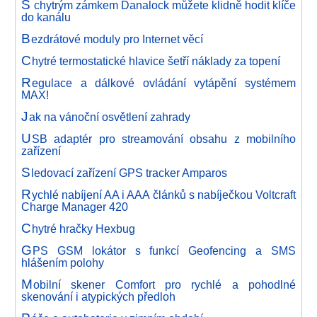
S
chytrým zámkem Danalock můžete klidně hodit klíče
do kanálu
B
ezdrátové moduly pro Internet věcí
C
hytré termostatické hlavice šetří náklady za topení
R
egulace a dálkové ovládání vytápění systémem
MAX!
J
ak na vánoční osvětlení zahrady
U
SB adaptér pro streamování obsahu z mobilního
zařízení
S
ledovací zařízení GPS tracker Amparos
R
ychlé nabíjení AA i AAA článků s nabíječkou Voltcraft
Charge Manager 420
C
hytré hračky Hexbug
G
PS GSM lokátor s funkcí Geofencing a SMS
hlášením polohy
M
obilní skener Comfort pro rychlé a pohodlné
skenování i atypických předloh