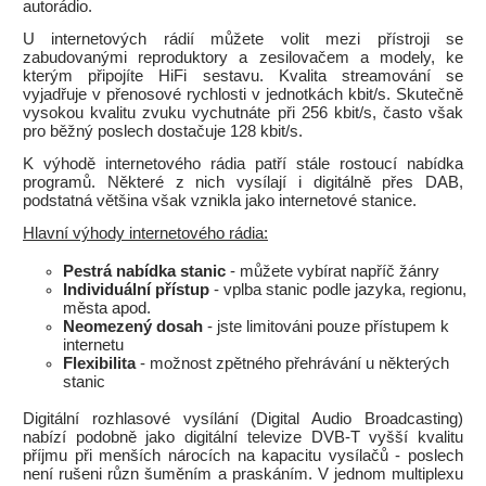
autorádio.
U internetových rádií můžete volit mezi přístroji se
zabudovanými reproduktory a zesilovačem a modely, ke
kterým připojíte HiFi sestavu. Kvalita streamování se
vyjadřuje v přenosové rychlosti v jednotkách kbit/s. Skutečně
vysokou kvalitu zvuku vychutnáte při 256 kbit/s, často však
pro běžný poslech dostačuje 128 kbit/s.
K výhodě internetového rádia patří stále rostoucí nabídka
programů. Některé z nich vysílají i digitálně přes DAB,
podstatná většina však vznikla jako internetové stanice.
Hlavní výhody internetového rádia:
Pestrá nabídka stanic
- můžete vybírat napříč žánry
Individuální přístup
- vplba stanic podle jazyka, regionu,
města apod.
Neomezený dosah
- jste limitováni pouze přístupem k
internetu
Flexibilita
- možnost zpětného přehrávání u některých
stanic
Digitální rozhlasové vysílání (Digital Audio Broadcasting)
nabízí podobně jako digitální televize DVB-T vyšší kvalitu
příjmu při menších nárocích na kapacitu vysílačů - poslech
není rušeni různ šuměním a praskáním. V jednom multiplexu