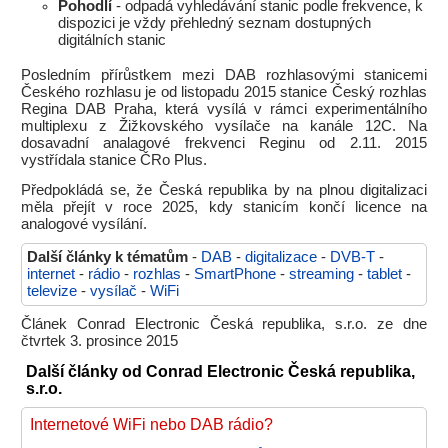
Pohodlí
- odpadá vyhledávání stanic podle frekvence, k
dispozici je vždy přehledný seznam dostupných
digitálních stanic
Posledním přírůstkem mezi DAB rozhlasovými stanicemi
Českého rozhlasu je od listopadu 2015 stanice Český rozhlas
Regina DAB Praha, která vysílá v rámci experimentálního
multiplexu z Žižkovského vysílače na kanále 12C. Na
dosavadní analagové frekvenci Reginu od 2.11. 2015
vystřídala stanice ČRo Plus.
Předpokládá se, že Česká republika by na plnou digitalizaci
měla přejít v roce 2025, kdy stanicím končí licence na
analogové vysílání.
Další články k tématům
-
DAB
-
digitalizace
-
DVB-T
-
internet
-
rádio
-
rozhlas
-
SmartPhone
-
streaming
-
tablet
-
televize
-
vysílač
-
WiFi
Článek Conrad Electronic Česká republika, s.r.o. ze dne
čtvrtek 3. prosince 2015
Další články od Conrad Electronic Česká republika,
s.r.o.
Internetové WiFi nebo DAB rádio?