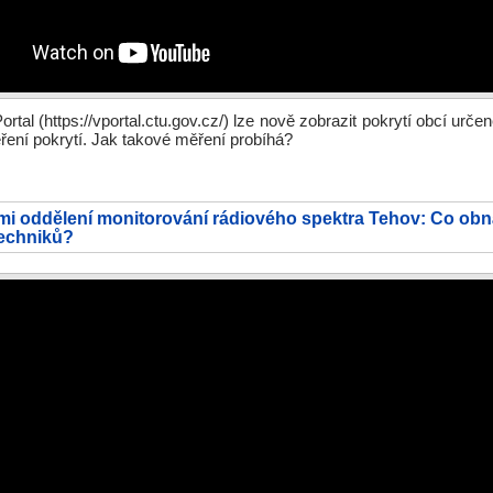
ortal (https://vportal.ctu.gov.cz/) lze nově zobrazit pokrytí obcí urč
ení pokrytí. Jak takové měření probíhá?
mi oddělení monitorování rádiového spektra Tehov: Co obn
techniků?