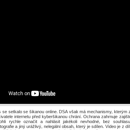
 se setkalo se šikanou online. DSA však má mechanismy, kterým z
uživatele internetu před kyberšikanou chrání. Ochrana zahrnuje zajišt
ohli rychle označit a nahlásit jakékoli nevhodné, bez souhlas
ografie a jiný urážlivý, nelegální obsah, který je sdílen. Video je z d