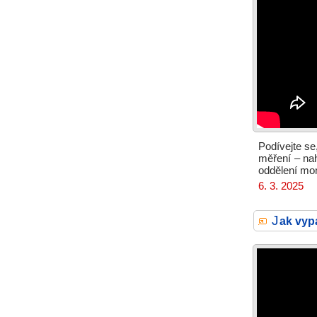
Podívejte se
měření – na
oddělení mon
6. 3. 2025
J
ak vyp