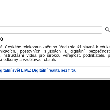
TÚ
ál Českého telekomunikačního úřadu slouží hlavně k edukac
nikacích, poštovních službách a digitální bezpečnost
 instruktážní videa pro širokou veřejnost, podnikatele, 
ší odborný a vzdělávací obsah.
igitální svět LIVE: Digitální realita bez filtru