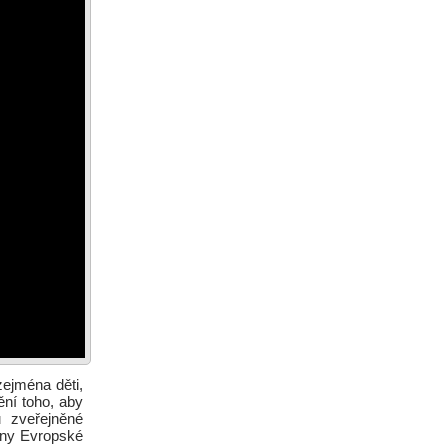
ejména děti,
ění toho, aby
u zveřejněné
ílny Evropské