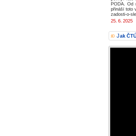
PODA. Od ro
přináší toto
zadosti-o-sl
25. 6. 2025
J
ak ČTÚ