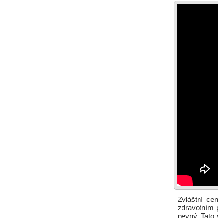
Zvláštní ce
zdravotním p
pevný. Tato 