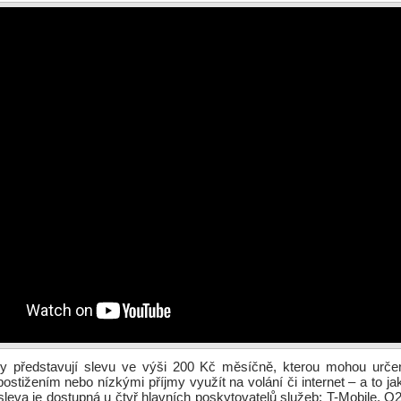
ny představují slevu ve výši 200 Kč měsíčně, kterou mohou urč
ostižením nebo nízkými příjmy využít na volání či internet – a to jak
sleva je dostupná u čtyř hlavních poskytovatelů služeb: T-Mobile, O