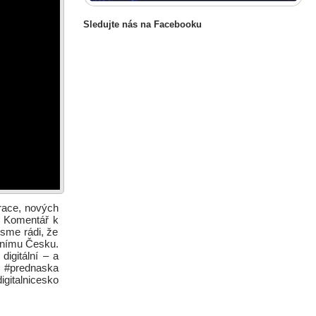
Sledujte nás na Facebooku
irace, nových
é? Komentář k
Jsme rádi, že
álnímu Česku.
digitální – a
 . #prednaska
gitalnicesko