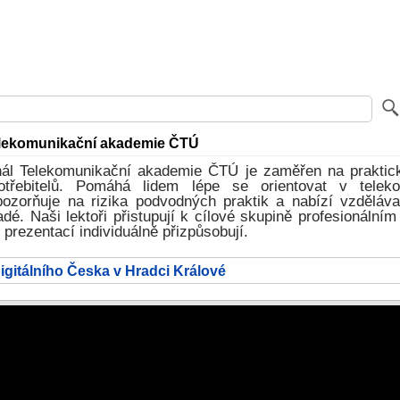
lekomunikační akademie ČTÚ
ál Telekomunikační akademie ČTÚ je zaměřen na praktic
otřebitelů. Pomáhá lidem lépe se orientovat v teleko
pozorňuje na rizika podvodných praktik a nabízí vzděláva
adé. Naši lektoři přistupují k cílové skupině profesionáln
prezentací individuálně přizpůsobují.
igitálního Česka v Hradci Králové