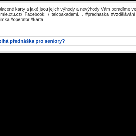
lacené karty a jaké jsou jejich výhody a nevýhody Vám poradíme v
demie.ctu.cz/ Facebook: / telcoakademi. . #prednaska #vzdělávání
imka #operator #karta
bíhá přednáška pro seniory?