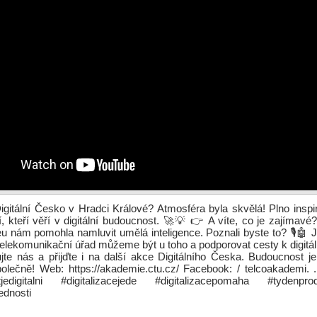
gitální Česko v Hradci Králové? Atmosféra byla skvělá! Plno insp
í, kteří věří v digitální budoucnost. 🚀💡 👉 A víte, co je zajímav
 nám pomohla namluvit umělá inteligence. Poznali byste to? 🎙️🤖 
elekomunikační úřad můžeme být u toho a podporovat cesty k digit
te nás a přijďte i na další akce Digitálního Česka. Budoucnost je 
polečně! Web: https://akademie.ctu.cz/ Facebook: / telcoakademi.
jedigitalni #digitalizacejede #digitalizacepomaha #tydenprodi
ednosti