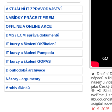
AKTUÁLNÍ IT ZPRAVODAJSTVÍ
NABÍDKY PRÁCE IT FIREM
OFFLINE A ONLINE AKCE
DMS / ECM správa dokumentů
IT kurzy a školení OKškolení
IT kurzy a školení Pumpedu
IT kurzy a školení GOPAS
Dlouhodobá archivace
🔥 Dnešní Di
nápadů a lid
Názory - argumenty
našemu videu
jako Český t
Archiv článků
💙 📢 Sleduj
tvoříme ji s
#budoucnost
#digitalnidov
10. 9. 2025