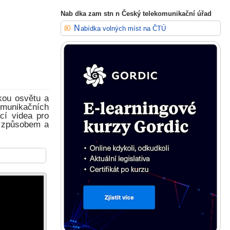
Nab dka zam stn n Český telekomunikační úřad
Nabídka volných míst na ČTÚ
kou osvětu a
munikačních
cí videa pro
ím způsobem a