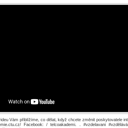
deu Vám přiblížíme, co dělat, když chcete změnit poskytovatele in
demie.ctu.cz/ Facebook: / telcoakademi. . #vzdelavani #vzdělává