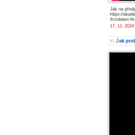
Jak na předp
https://aka
#vzdelani #s
17. 12. 2024
J
ak pro