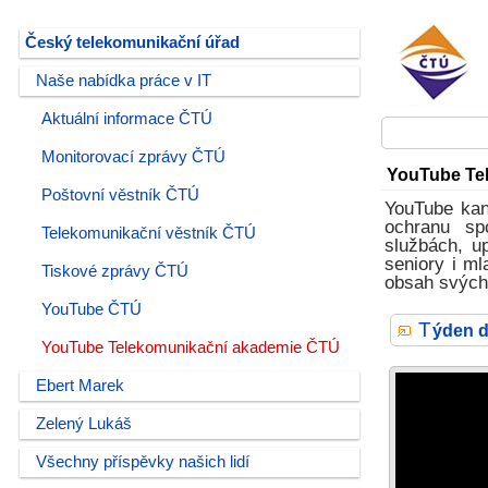
Český telekomunikační úřad
Naše nabídka práce v IT
Aktuální informace ČTÚ
Monitorovací zprávy ČTÚ
YouTube Te
Poštovní věstník ČTÚ
YouTube kan
ochranu sp
Telekomunikační věstník ČTÚ
službách, u
seniory i ml
Tiskové zprávy ČTÚ
obsah svých 
YouTube ČTÚ
T
ýden d
YouTube Telekomunikační akademie ČTÚ
Ebert Marek
Zelený Lukáš
Všechny příspěvky našich lidí