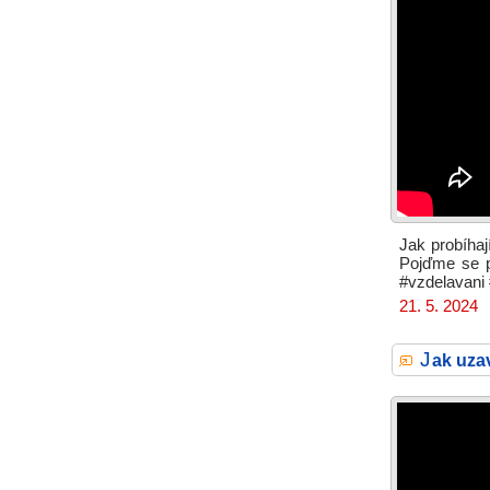
Jak probíhaj
Pojďme se po
#vzdelavani
21. 5. 2024
J
ak uza