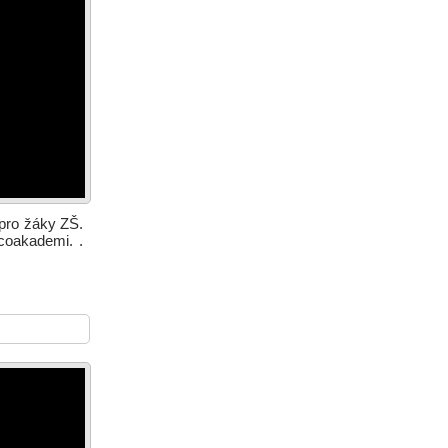
 pro žáky ZŠ.
lcoakademi. .