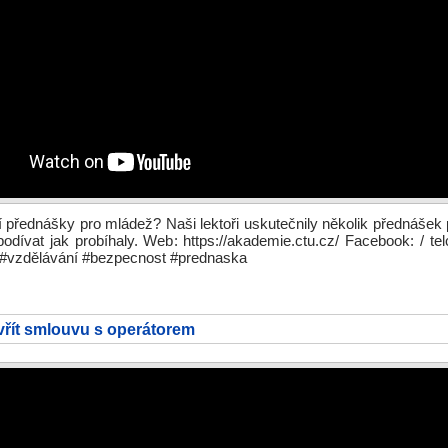
í přednášky pro mládež? Naši lektoři uskutečnily několik přednášek
dívat jak probíhaly. Web: https://akademie.ctu.cz/ Facebook: / te
 #vzdělávání #bezpecnost #prednaska
vřít smlouvu s operátorem