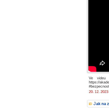
Ve videu 
https://aka
#bezpecnost
20. 12. 2023
J
ak na 