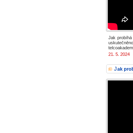
Jak probíhá
uskutečněn
telcoakademi
21. 5. 2024
J
ak pro