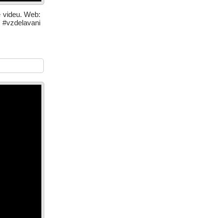
e videu. Web:
 #vzdelavani