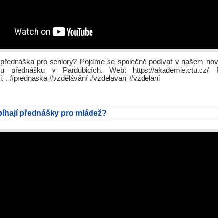
 přednáška pro seniory? Pojďme se společně podívat v našem no
ou přednášku v Pardubicích. Web: https://akademie.ctu.cz/ 
. . #prednaska #vzdělávání #vzdelavani #vzdelani
bíhají přednášky pro mládež?