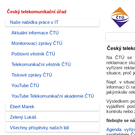
Český telekomunikační úřad
Naše nabídka práce v IT
Aktuální informace ČTÚ
Monitorovací zprávy ČTÚ
Český telek
Poštovní věstník ČTÚ
Na ČTÚ se sp
reklamace slu
Telekomunikační věstník ČTÚ
vyřízení rekla
situace, proč 
Tiskové zprávy ČTÚ
Např. v situa
YouTube ČTÚ
informaci či 
jakýmkoliv re
YouTube Telekomunikační akademie ČTÚ
Výsledkem pod
vyjádření pos
Ebert Marek
kontrolu nebo 
Zelený Lukáš
Nebojte se n
Všechny příspěvky našich lidí
Agenda vyřizo
spotřebitele 