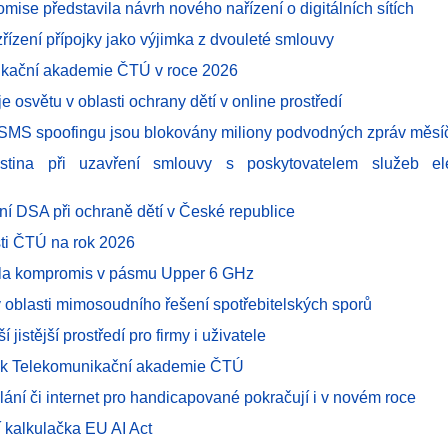
mise představila návrh nového nařízení o digitálních sítích
zřízení přípojky jako výjimka z dvouleté smlouvy
kační akademie ČTÚ v roce 2026
e osvětu v oblasti ochrany dětí v online prostředí
i SMS spoofingu jsou blokovány miliony podvodných zpráv měsí
istina při uzavření smlouvy s poskytovatelem služeb ele
ení DSA při ochraně dětí v České republice
sti ČTÚ na rok 2026
la kompromis v pásmu Upper 6 GHz
 oblasti mimosoudního řešení spotřebitelských sporů
ší jistější prostředí pro firmy i uživatele
ok Telekomunikační akademie ČTÚ
lání či internet pro handicapované pokračují i v novém roce
í kalkulačka EU AI Act