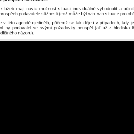
 služeb mají navíc možnost situaci individuálně vyhodnotit a učinit
prospěch podavatele stížnosti (což může být win–win situace pro obě
e v této agendě ojedinělá, přičemž se tak děje i v případech, kdy j
ní by podavatel se svými požadavky neuspěl (ať už z hlediska l
odlišného názoru).