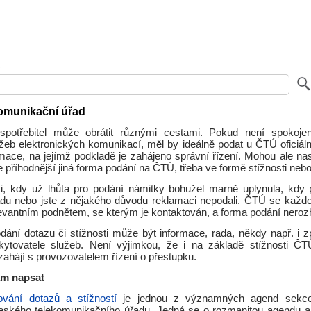
omunikační úřad
otřebitel může obrátit různými cestami. Pokud není spokoje
žeb elektronických komunikací, měl by ideálně podat u ČTÚ oficiální
mace, na jejímž podkladě je zahájeno správní řízení. Mohou ale nas
je příhodnější jiná forma podání na ČTÚ, třeba ve formě stížnosti neb
ci, kdy už lhůta pro podání námitky bohužel marně uplynula, kdy p
radu nebo jste z nějakého důvodu reklamaci nepodali. ČTÚ se kaž
levantním podnětem, se kterým je kontaktován, a forma podání neroz
ání dotazu či stížnosti může být informace, rada, někdy např. i z
kytovatele služeb. Není výjimkou, že i na základě stížnosti ČT
zahájí s provozovatelem řízení o přestupku.
ám napsat
vání dotazů a stížností
je jednou z významných agend sekce
Českého telekomunikačního úřadu. Jedná se o rozmanitou agendu a ú