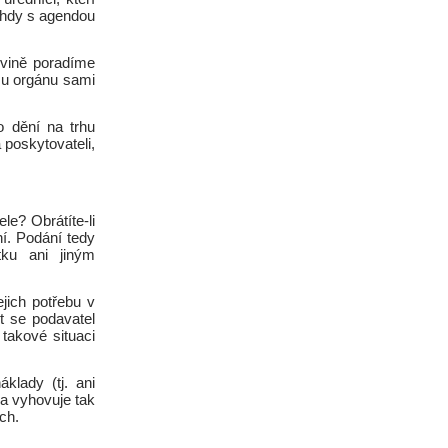
ohdy s agendou
ovině poradíme
mu orgánu sami
o dění na trhu
poskytovateli,
le? Obrátíte-li
ní. Podání tedy
tku ani jiným
jich potřebu v
t se podavatel
takové situaci
klady (tj. ani
 a vyhovuje tak
ch.