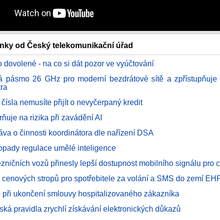
ánky od Český telekomunikační úřad
 dovolené - na co si dát pozor ve vyúčtování
á pásmo 26 GHz pro moderní bezdrátové sítě a zpřístupňuje
tra
 čísla nemusíte přijít o nevyčerpaný kredit
ňuje na rizika při zavádění AI
áva o činnosti koordinátora dle nařízení DSA
dopady regulace umělé inteligence
zničních vozů přinesly lepší dostupnost mobilního signálu pro c
e cenových stropů pro spotřebitele za volání a SMS do zemí EH
 při ukončení smlouvy hospitalizovaného zákazníka
ská pravidla zrychlí získávání elektronických důkazů