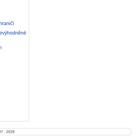
hraničí
znevýhodněné
m
07 - 2026