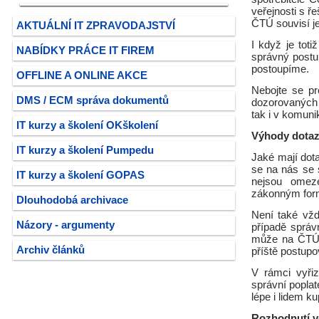
veřejnosti s 
ČTÚ souvisí je
AKTUÁLNÍ IT ZPRAVODAJSTVÍ
I když je tot
NABÍDKY PRÁCE IT FIREM
správný postu
postoupíme.
OFFLINE A ONLINE AKCE
Nebojte se pr
DMS / ECM správa dokumentů
dozorovaných 
tak i v komunik
IT kurzy a školení OKškolení
Výhody dotazu
IT kurzy a školení Pumpedu
Jaké mají dota
se na nás se s
IT kurzy a školení GOPAS
nejsou omeze
zákonným for
Dlouhodobá archivace
Není také vžd
Názory - argumenty
případě správ
může na ČTÚ o
Archiv článků
příště postupo
V rámci vyřiz
správní poplat
lépe i lidem k
Rozhodnutí v