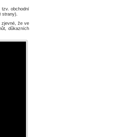
 tzv. obchodní
 strany).
e zjevné, že ve
hůt, důkazních