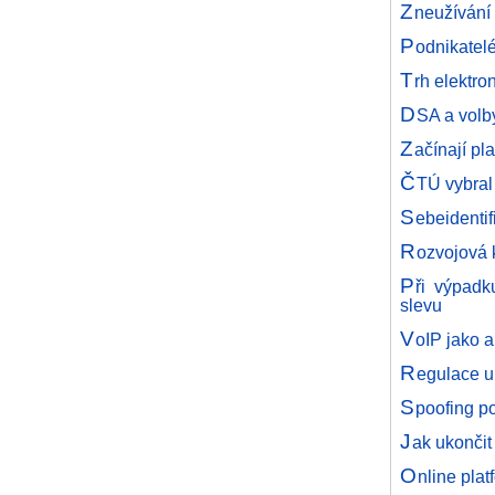
Z
neužívání 
P
odnikatel
T
rh elektro
D
SA a volb
Z
ačínají pl
Č
TÚ vybral
S
ebeidentif
R
ozvojová 
P
ři výpadk
slevu
V
oIP jako a
R
egulace u
S
poofing p
J
ak ukončit
O
nline pla