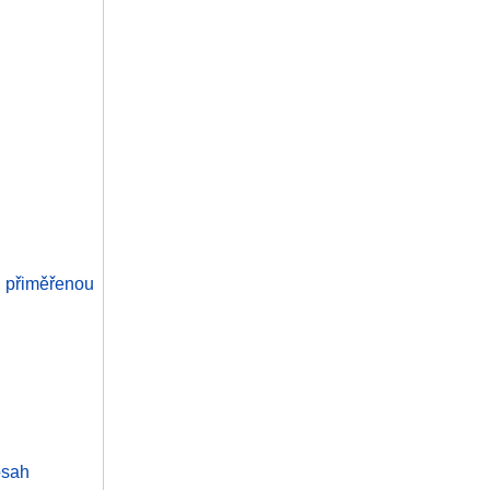
a přiměřenou
bsah