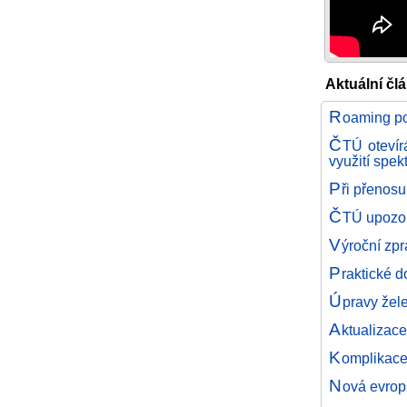
Aktuální čl
R
oaming po
Č
TÚ otevír
využití spek
P
ři přenosu
Č
TÚ upozor
V
ýroční zpr
P
raktické 
Ú
pravy žele
A
ktualizac
K
omplikace
N
ová evrop