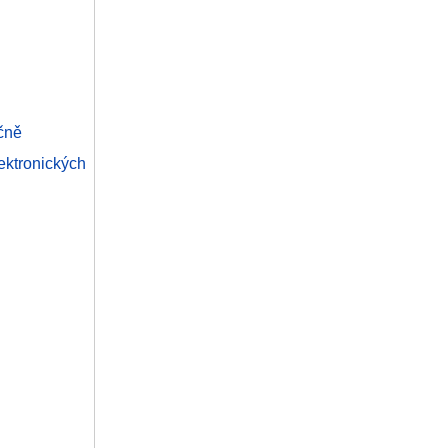
čně
ktronických