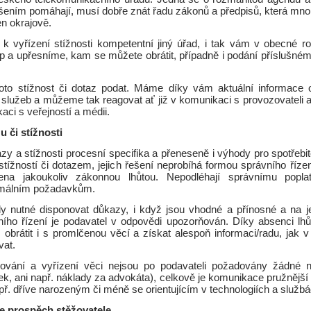
řešením pomáhají, musí dobře znát řadu zákonů a předpisů, která mn
n okrajově.
iž k vyřízení stížnosti kompetentní jiný úřad, i tak vám v obecné r
p a upřesníme, kam se můžete obrátit, případně i podání příslušné
oto stížnost či dotaz podat. Máme díky vám aktuální informace 
služeb a můžeme tak reagovat ať již v komunikaci s provozovateli a 
aci s veřejností a médii.
 či stížnosti
zy a stížnosti procesní specifika a přeneseně i výhody pro spotřebite
tížností či dotazem, jejich řešení neprobíhá formou správního říze
na jakoukoliv zákonnou lhůtou. Nepodléhají správnímu popla
málním požadavkům.
y nutné disponovat důkazy, i když jsou vhodné a přínosné a na je
ního řízení je podavatel v odpovědi upozorňován. Díky absenci lhů
brátit i s promlčenou věcí a získat alespoň informaci/radu, jak v 
vat.
ování a vyřízení věci nejsou po podavateli požadovány žádné ná
ek, ani např. náklady za advokáta), celkově je komunikace pružnější
upř. dříve narozeným či méně se orientujícím v technologiích a službá
e prospěch stěžovatele