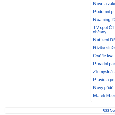
N
ovela zák
P
odomní pr
R
oaming 20
T
V spot ČTÚ
občany
N
ařízení D
R
izika služ
O
věřte kval
P
oradní pa
Z
lomyslná a
P
ravidla p
N
ový přídě
M
arek Ebe
RSS feed