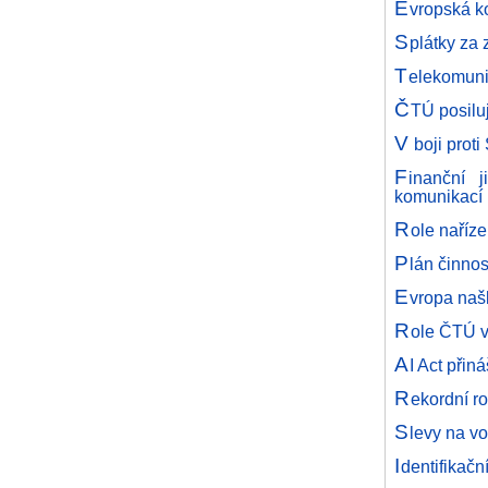
E
vropská ko
S
plátky za 
T
elekomuni
Č
TÚ posiluj
V
boji prot
F
inanční j
komunikací
R
ole naříz
P
lán činno
E
vropa naš
R
ole ČTÚ v
A
I Act přiná
R
ekordní r
S
levy na vo
I
dentifikačn