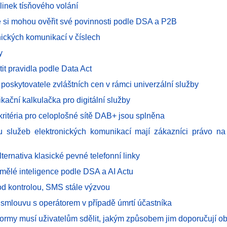
linek tísňového volání
é si mohou ověřit své povinnosti podle DSA a P2B
nických komunikací v číslech
y
atit pravidla podle Data Act
 poskytovatele zvláštních cen v rámci univerzální služby
ikační kalkulačka pro digitální služby
kritéria pro celoplošné sítě DAB+ jsou splněna
u služeb elektronických komunikací mají zákazníci právo n
lternativa klasické pevné telefonní linky
mělé inteligence podle DSA a AI Actu
od kontrolou, SMS stále výzvou
 smlouvu s operátorem v případě úmrtí účastníka
tformy musí uživatelům sdělit, jakým způsobem jim doporučují o