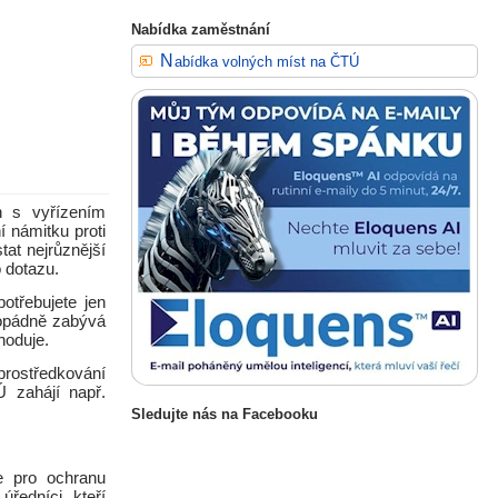
Nabídka zaměstnání
Nabídka volných míst na ČTÚ
n s vyřízením
 námitku proti
tat nejrůznější
o dotazu.
otřebujete jen
dopádně zabývá
hoduje.
prostředkování
Ú zahájí např.
Sledujte nás na Facebooku
 pro ochranu
ředníci, kteří