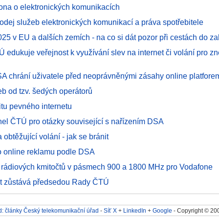
ona o elektronických komunikacích
odej služeb elektronických komunikací a práva spotřebitele
25 v EU a dalších zemích - na co si dát pozor při cestách do za
 edukuje veřejnost k využívání slev na internet či volání pro 
SA chrání uživatele před neoprávněnými zásahy online platfore
eb od tzv. šedých operátorů
itu pevného internetu
nel ČTÚ pro otázky související s nařízením DSA
 obtěžující volání - jak se bránit
ro online reklamu podle DSA
l rádiových kmitočtů v pásmech 900 a 1800 MHz pro Vodafone
rt zůstává předsedou Rady ČTÚ
: články Český telekomunikační úřad
-
Síť X
+
LinkedIn
+
Google
- Copyright © 20