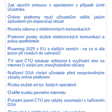
J
ak ukončit smlouvu s operátorem v případě úmrtí
účastníka
O
nline platformy musí uživatelům sdělit, jakým
způsobem jim doporučují obsah
N
ovela zákona o elektronických komunikacích
P
odomní prodej služeb elektronických komunikací a
práva spotřebitele
R
oaming 2025 v EU a dalších zemích - na co si dát
pozor při cestách do zahraničí
T
V spot ČTÚ edukuje veřejnost k využívání slev na
internet či volání pro znevýhodněné občany
N
ařízení DSA chrání uživatele před neoprávněnými
zásahy online platforem
R
izika služeb od tzv. šedých operátorů
O
věřte kvalitu pevného internetu
P
oradní panel ČTÚ pro otázky související s nařízením
DSA
Z