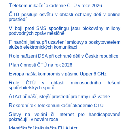
T
elekomunikační akademie ČTÚ v roce 2026
Č
TÚ posiluje osvětu v oblasti ochrany dětí v online
prostředí
V
boji proti SMS spoofingu jsou blokovány miliony
podvodných zpráv měsíčně
F
inanční jistina při uzavření smlouvy s poskytovatelem
služeb elektronických komunikací
R
ole nařízení DSA při ochraně dětí v České republice
P
lán činnosti ČTÚ na rok 2026
E
vropa našla kompromis v pásmu Upper 6 GHz
R
ole ČTÚ v oblasti mimosoudního řešení
spotřebitelských sporů
A
I Act přináší jistější prostředí pro firmy i uživatele
R
ekordní rok Telekomunikační akademie ČTÚ
S
levy na volání či internet pro handicapované
pokračují i v novém roce
I
dentifikační kalkulačka EU AI Act