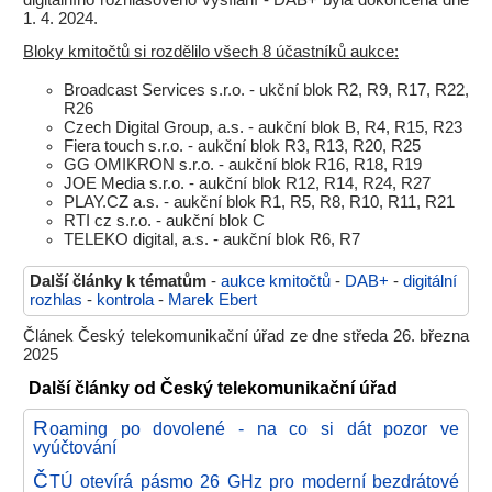
digitálního rozhlasového vysílání - DAB+ byla dokončena dne
1. 4. 2024.
Bloky kmitočtů si rozdělilo všech 8 účastníků aukce:
Broadcast Services s.r.o. - ukční blok R2, R9, R17, R22,
R26
Czech Digital Group, a.s. - aukční blok B, R4, R15, R23
Fiera touch s.r.o. - aukční blok R3, R13, R20, R25
GG OMIKRON s.r.o. - aukční blok R16, R18, R19
JOE Media s.r.o. - aukční blok R12, R14, R24, R27
PLAY.CZ a.s. - aukční blok R1, R5, R8, R10, R11, R21
RTI cz s.r.o. - aukční blok C
TELEKO digital, a.s. - aukční blok R6, R7
Další články k tématům
-
aukce kmitočtů
-
DAB+
-
digitální
rozhlas
-
kontrola
-
Marek Ebert
Článek Český telekomunikační úřad ze dne středa 26. března
2025
Další články od Český telekomunikační úřad
R
oaming po dovolené - na co si dát pozor ve
vyúčtování
Č
TÚ otevírá pásmo 26 GHz pro moderní bezdrátové