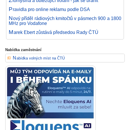
lomyslná a obtěžující volání - jak se bránit
P
ravidla pro online reklamu podle DSA
N
ový příděl rádiových kmitočtů v pásmech 900 a 1800
MHz pro Vodafone
M
arek Ebert zůstává předsedou Rady ČTÚ
Nabídka zaměstnání
Nabídka volných míst na ČTÚ