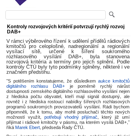
Kontroly rozvojových kritérií potvrzují rychlý rozvoj
DAB+
V rámci výběrového řízení k udělení přídělů rádiových
kmitočtů pro celoplošné, nadregionální a regionální
vysílací sítě, určené k šíření soukromého
rozhlasového vysílání DAB+, byla stanovena
rozvojová kritéria a termíny pro jejich splnění. Podle
kontroly ČTÚ byly tyto podmínky splněny, některé i ve
značném předstihu.
"S potěšením konstatujeme, že důsledkem
aukce kmitočtů
digitálního rozhlasu DAB+
je poměrně rychlý nárůst
dostupnosti zemského digitálního rozhlasového vysílání nejen
z hlediska počtu obyvatel, kteří mají signál dostupný, ale
rovněž i z hlediska rostoucí nabídky šířených rozhlasových
programů soukromých provozovatelů vysílání. Rádi bychom
připomněli, že k tomu, aby mohli posluchači těchto nových
možností využít,
potřebují vhodný přijímač
, který již umí
přijímat i rádiové kmitočty v pásmu, na kterém vysílá DAB+,"
říká
Marek Ebert
, předseda Rady ČTÚ.