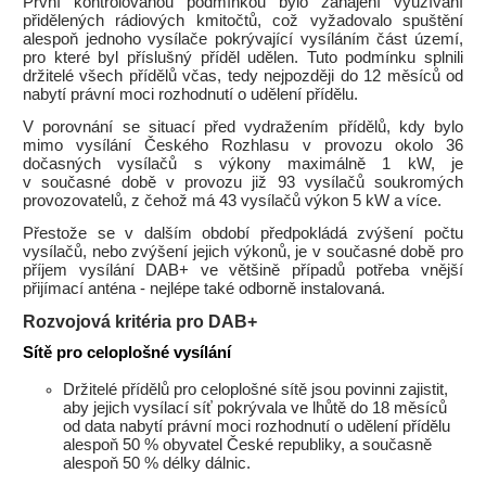
První kontrolovanou podmínkou bylo zahájení využívání
přidělených rádiových kmitočtů, což vyžadovalo spuštění
alespoň jednoho vysílače pokrývající vysíláním část území,
pro které byl příslušný příděl udělen. Tuto podmínku splnili
držitelé všech přídělů včas, tedy nejpozději do 12 měsíců od
nabytí právní moci rozhodnutí o udělení přídělu.
V porovnání se situací před vydražením přídělů, kdy bylo
mimo vysílání Českého Rozhlasu v provozu okolo 36
dočasných vysílačů s výkony maximálně 1 kW, je
v současné době v provozu již 93 vysílačů soukromých
provozovatelů, z čehož má 43 vysílačů výkon 5 kW a více.
Přestože se v dalším období předpokládá zvýšení počtu
vysílačů, nebo zvýšení jejich výkonů, je v současné době pro
příjem vysílání DAB+ ve většině případů potřeba vnější
přijímací anténa - nejlépe také odborně instalovaná.
Rozvojová kritéria pro DAB+
Sítě pro celoplošné vysílání
Držitelé přídělů pro celoplošné sítě jsou povinni zajistit,
aby jejich vysílací síť pokrývala ve lhůtě do 18 měsíců
od data nabytí právní moci rozhodnutí o udělení přídělu
alespoň 50 % obyvatel České republiky, a současně
alespoň 50 % délky dálnic.