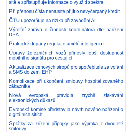
sítě a zpřístupňuje informace o využití spektra
P
ři přenosu čísla nemusíte přijít o nevyčerpaný kredit
Č
TÚ upozorňuje na rizika při zavádění AI
V
ýroční zpráva o činnosti koordinátora dle nařízení
DSA
P
raktické dopady regulace umělé inteligence
Ú
pravy železničních vozů přinesly lepší dostupnost
mobilního signálu pro cestující
A
ktualizace cenových stropů pro spotřebitele za volání
a SMS do zemí EHP
K
omplikace při ukončení smlouvy hospitalizovaného
zákazníka
N
ová evropská pravidla zrychlí získávání
elektronických důkazů
E
vropská komise představila návrh nového nařízení o
digitálních sítích
S
plátky za zřízení přípojky jako výjimka z dvouleté
smlouvy