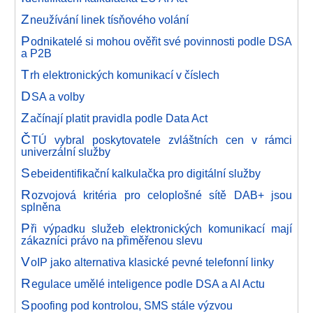
Z
neužívání linek tísňového volání
P
odnikatelé si mohou ověřit své povinnosti podle DSA
a P2B
T
rh elektronických komunikací v číslech
D
SA a volby
Z
ačínají platit pravidla podle Data Act
Č
TÚ vybral poskytovatele zvláštních cen v rámci
univerzální služby
S
ebeidentifikační kalkulačka pro digitální služby
R
ozvojová kritéria pro celoplošné sítě DAB+ jsou
splněna
P
ři výpadku služeb elektronických komunikací mají
zákazníci právo na přiměřenou slevu
V
oIP jako alternativa klasické pevné telefonní linky
R
egulace umělé inteligence podle DSA a AI Actu
S
poofing pod kontrolou, SMS stále výzvou