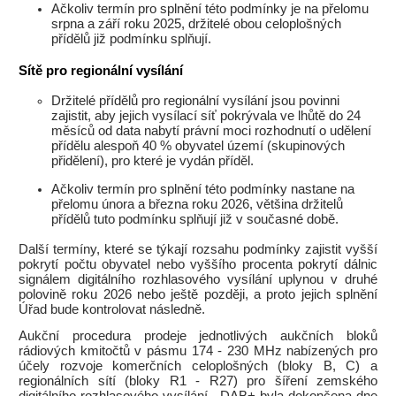
Ačkoliv termín pro splnění této podmínky je na přelomu
srpna a září roku 2025, držitelé obou celoplošných
přídělů již podmínku splňují.
Sítě pro regionální vysílání
Držitelé přídělů pro regionální vysílání jsou povinni
zajistit, aby jejich vysílací síť pokrývala ve lhůtě do 24
měsíců od data nabytí právní moci rozhodnutí o udělení
přídělu alespoň 40 % obyvatel území (skupinových
přidělení), pro které je vydán příděl.
Ačkoliv termín pro splnění této podmínky nastane na
přelomu února a března roku 2026, většina držitelů
přídělů tuto podmínku splňují již v současné době.
Další termíny, které se týkají rozsahu podmínky zajistit vyšší
pokrytí počtu obyvatel nebo vyššího procenta pokrytí dálnic
signálem digitálního rozhlasového vysílání uplynou v druhé
polovině roku 2026 nebo ještě později, a proto jejich splnění
Úřad bude kontrolovat následně.
Aukční procedura prodeje jednotlivých aukčních bloků
rádiových kmitočtů v pásmu 174 - 230 MHz nabízených pro
účely rozvoje komerčních celoplošných (bloky B, C) a
regionálních sítí (bloky R1 - R27) pro šíření zemského