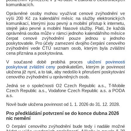
komunikacích.
Oprávněné osoby mohou využívat cenové zvýhodnění ve
výši 200 Kč za kalendářní měsíc na služby elektronických
komunikací, kterými jsou pevný a mobilní přístup k internetu,
stejně jako pevné a mobilní hlasové služby. Platí, že každá
oprávněná osoba může v rámci jednoho kalendářního měsíce
čerpat cenové zvýhodnění pouze jednou u jednoho
poskytovatele. Pro účely zamezení dvojího čerpání cenového
zvýhodnění vede ČTÚ seznam osob, kterým byla zvláštní
cena přiznána a poskytována.
V současné době probíhá proces
uložení povinnosti
poskytovat zvláštní ceny
podnikatelům, kterým je povinnost
uložena již nyní, a to tak, aby nedošlo k přerušení poskytování
cenového zvýhodnění u oprávněných osob.
Jedná se o společnosti O2 Czech Republic a.s., T-Mobile
Czech Republic a.s., Vodafone Czech Republic a.s. a PODA
a.s.
Nově bude uložena povinnost od 1. 1. 2026 do 31. 12. 2028.
Pro předkládání potvrzení se do konce dubna 2026
nic nemění
O čerpání cenového zvýhodnění bude tedy i nadále možné