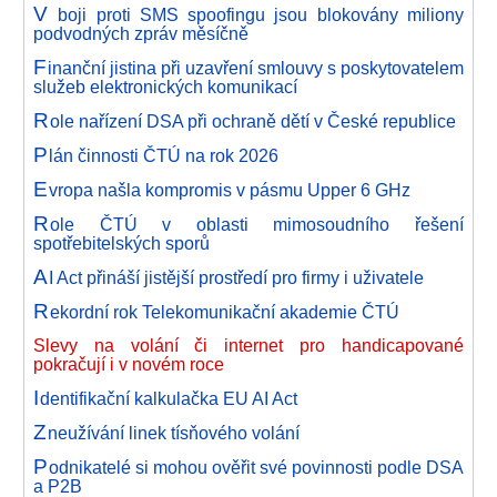
V
boji proti SMS spoofingu jsou blokovány miliony
podvodných zpráv měsíčně
F
inanční jistina při uzavření smlouvy s poskytovatelem
služeb elektronických komunikací
R
ole nařízení DSA při ochraně dětí v České republice
P
lán činnosti ČTÚ na rok 2026
E
vropa našla kompromis v pásmu Upper 6 GHz
R
ole ČTÚ v oblasti mimosoudního řešení
spotřebitelských sporů
A
I Act přináší jistější prostředí pro firmy i uživatele
R
ekordní rok Telekomunikační akademie ČTÚ
Slevy na volání či internet pro handicapované
pokračují i v novém roce
I
dentifikační kalkulačka EU AI Act
Z
neužívání linek tísňového volání
P
odnikatelé si mohou ověřit své povinnosti podle DSA
a P2B