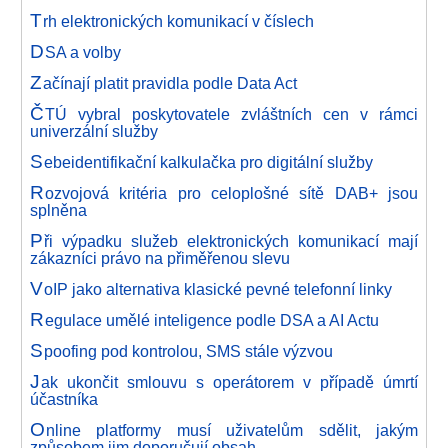
T
rh elektronických komunikací v číslech
D
SA a volby
Z
ačínají platit pravidla podle Data Act
Č
TÚ vybral poskytovatele zvláštních cen v rámci
univerzální služby
S
ebeidentifikační kalkulačka pro digitální služby
R
ozvojová kritéria pro celoplošné sítě DAB+ jsou
splněna
P
ři výpadku služeb elektronických komunikací mají
zákazníci právo na přiměřenou slevu
V
oIP jako alternativa klasické pevné telefonní linky
R
egulace umělé inteligence podle DSA a AI Actu
S
poofing pod kontrolou, SMS stále výzvou
J
ak ukončit smlouvu s operátorem v případě úmrtí
účastníka
O
nline platformy musí uživatelům sdělit, jakým
způsobem jim doporučují obsah