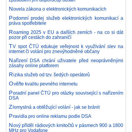
N
ovela zákona o elektronických komunikacích
P
odomní prodej služeb elektronických komunikací a
práva spotřebitele
R
oaming 2025 v EU a dalších zemích - na co si dát
pozor při cestách do zahraničí
T
V spot ČTÚ edukuje veřejnost k využívání slev na
internet či volání pro znevýhodněné občany
N
ařízení DSA chrání uživatele před neoprávněnými
zásahy online platforem
R
izika služeb od tzv. šedých operátorů
O
věřte kvalitu pevného internetu
P
oradní panel ČTÚ pro otázky související s nařízením
DSA
Z
lomyslná a obtěžující volání - jak se bránit
P
ravidla pro online reklamu podle DSA
N
ový příděl rádiových kmitočtů v pásmech 900 a 1800
MHz pro Vodafone