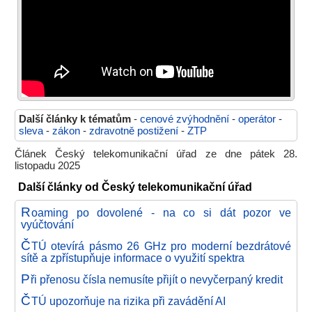
Další články k tématům
-
cenové zvýhodnění
-
operátor
-
sleva
-
zákon
-
zdravotně postižení
-
ZTP
Článek Český telekomunikační úřad ze dne pátek 28.
listopadu 2025
Další články od Český telekomunikační úřad
R
oaming po dovolené - na co si dát pozor ve
vyúčtování
Č
TÚ otevírá pásmo 26 GHz pro moderní bezdrátové
sítě a zpřístupňuje informace o využití spektra
P
ři přenosu čísla nemusíte přijít o nevyčerpaný kredit
Č
TÚ upozorňuje na rizika při zavádění AI