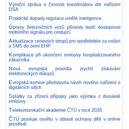
V
ýroční zpráva o činnosti koordinátora dle nařízení
DSA
P
raktické dopady regulace umělé inteligence
Ú
pravy železničních vozů přinesly lepší dostupnost
mobilního signálu pro cestující
A
ktualizace cenových stropů pro spotřebitele za volání
a SMS do zemí EHP
K
omplikace při ukončení smlouvy hospitalizovaného
zákazníka
N
ová evropská pravidla zrychlí získávání
elektronických důkazů
E
vropská komise představila návrh nového nařízení o
digitálních sítích
S
plátky za zřízení přípojky jako výjimka z dvouleté
smlouvy
T
elekomunikační akademie ČTÚ v roce 2026
Č
TÚ posiluje osvětu v oblasti ochrany dětí v online
prostředí