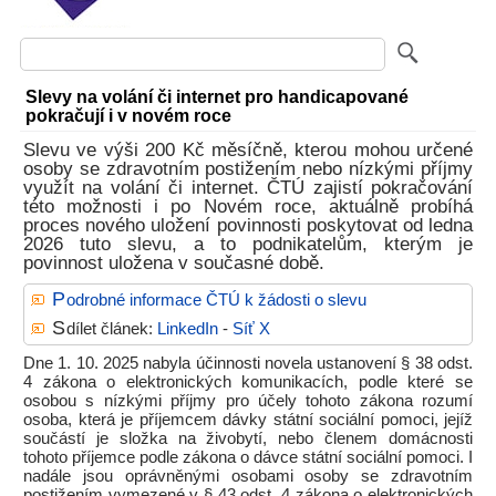
Slevy na volání či internet pro handicapované
pokračují i v novém roce
Slevu ve výši 200 Kč měsíčně, kterou mohou určené
osoby se zdravotním postižením nebo nízkými příjmy
využít na volání či internet. ČTÚ zajistí pokračování
této možnosti i po Novém roce, aktuálně probíhá
proces nového uložení povinnosti poskytovat od ledna
2026 tuto slevu, a to podnikatelům, kterým je
povinnost uložena v současné době.
P
odrobné informace ČTÚ k žádosti o slevu
S
dílet článek:
LinkedIn
-
Síť X
Dne 1. 10. 2025 nabyla účinnosti novela ustanovení § 38 odst.
4 zákona o elektronických komunikacích, podle které se
osobou s nízkými příjmy pro účely tohoto zákona rozumí
osoba, která je příjemcem dávky státní sociální pomoci, jejíž
součástí je složka na živobytí, nebo členem domácnosti
tohoto příjemce podle zákona o dávce státní sociální pomoci. I
nadále jsou oprávněnými osobami osoby se zdravotním
postižením vymezené v § 43 odst. 4 zákona o elektronických