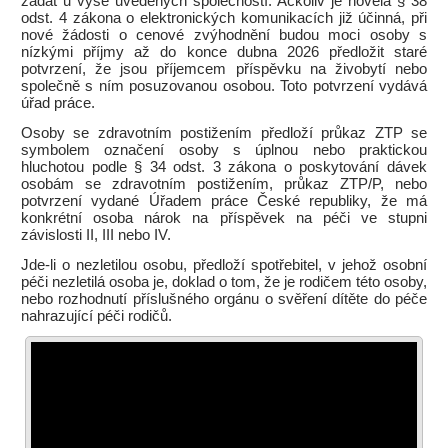
žádat u výše uvedených společností. Ačkoliv je novela § 38
odst. 4 zákona o elektronických komunikacích již účinná, při
nové žádosti o cenové zvýhodnění budou moci osoby s
nízkými příjmy až do konce dubna 2026 předložit staré
potvrzení, že jsou příjemcem příspěvku na živobytí nebo
společně s ním posuzovanou osobou. Toto potvrzení vydává
úřad práce.
Osoby se zdravotním postižením předloží průkaz ZTP se
symbolem označení osoby s úplnou nebo praktickou
hluchotou podle § 34 odst. 3 zákona o poskytování dávek
osobám se zdravotním postižením, průkaz ZTP/P, nebo
potvrzení vydané Úřadem práce České republiky, že má
konkrétní osoba nárok na příspěvek na péči ve stupni
závislosti II, III nebo IV.
Jde-li o nezletilou osobu, předloží spotřebitel, v jehož osobní
péči nezletilá osoba je, doklad o tom, že je rodičem této osoby,
nebo rozhodnutí příslušného orgánu o svěření dítěte do péče
nahrazující péči rodičů.