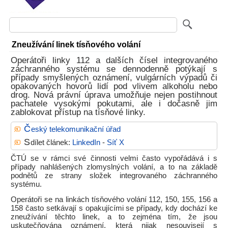
Zneužívání linek tísňového volání
Operátoři linky 112 a dalších čísel integrovaného
záchranného systému se dennodenně potýkají s
případy smyšlených oznámení, vulgárních výpadů či
opakovaných hovorů lidí pod vlivem alkoholu nebo
drog. Nová právní úprava umožňuje nejen postihnout
pachatele vysokými pokutami, ale i dočasně jim
zablokovat přístup na tísňové linky.
Č
eský telekomunikační úřad
S
dílet článek:
LinkedIn
-
Síť X
ČTÚ se v rámci své činnosti velmi často vypořádává i s
případy nahlášených zlomyslných volání, a to na základě
podnětů ze strany složek integrovaného záchranného
systému.
Operátoři se na linkách tísňového volání 112, 150, 155, 156 a
158 často setkávají s opakujícími se případy, kdy dochází ke
zneužívání těchto linek, a to zejména tím, že jsou
uskutečňována oznámení, která nijak nesouvisejí s