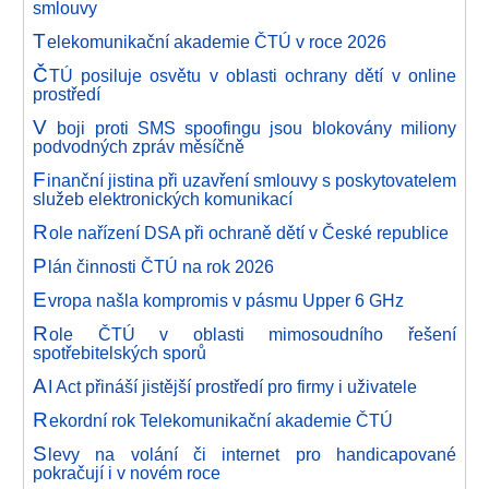
smlouvy
T
elekomunikační akademie ČTÚ v roce 2026
Č
TÚ posiluje osvětu v oblasti ochrany dětí v online
prostředí
V
boji proti SMS spoofingu jsou blokovány miliony
podvodných zpráv měsíčně
F
inanční jistina při uzavření smlouvy s poskytovatelem
služeb elektronických komunikací
R
ole nařízení DSA při ochraně dětí v České republice
P
lán činnosti ČTÚ na rok 2026
E
vropa našla kompromis v pásmu Upper 6 GHz
R
ole ČTÚ v oblasti mimosoudního řešení
spotřebitelských sporů
A
I Act přináší jistější prostředí pro firmy i uživatele
R
ekordní rok Telekomunikační akademie ČTÚ
S
levy na volání či internet pro handicapované
pokračují i v novém roce