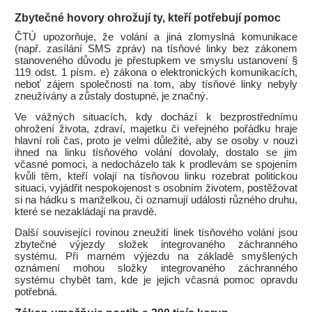
Zbytečné hovory ohrožují ty, kteří potřebují pomoc
ČTÚ upozorňuje, že volání a jiná zlomyslná komunikace
(např. zasílání SMS zpráv) na tísňové linky bez zákonem
stanoveného důvodu je přestupkem ve smyslu ustanovení §
119 odst. 1 písm. e) zákona o elektronických komunikacích,
neboť zájem společnosti na tom, aby tísňové linky nebyly
zneužívány a zůstaly dostupné, je značný.
Ve vážných situacích, kdy dochází k bezprostřednímu
ohrožení života, zdraví, majetku či veřejného pořádku hraje
hlavní roli čas, proto je velmi důležité, aby se osoby v nouzi
ihned na linku tísňového volání dovolaly, dostalo se jim
včasné pomoci, a nedocházelo tak k prodlevám se spojením
kvůli těm, kteří volají na tísňovou linku rozebrat politickou
situaci, vyjádřit nespokojenost s osobním životem, postěžovat
si na hádku s manželkou, či oznamují události různého druhu,
které se nezakládají na pravdě.
Další související rovinou zneužití linek tísňového volání jsou
zbytečné výjezdy složek integrovaného záchranného
systému. Při marném výjezdu na základě smyšlených
oznámení mohou složky integrovaného záchranného
systému chybět tam, kde je jejich včasná pomoc opravdu
potřebná.