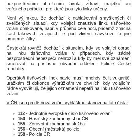
bezprostředním ohrožením života, zdraví, majetku ani
veřejného pořádku, pro které jsou tyto linky určeny.
Není výjimkou, že dochází k nahlašování smyšlených či
zveličených situací, kdy volající zneužívá linku tísňového
volání opakovaně, např. v průběhu celé noci, přičemž značná
část takových volajících je pod vlivem návykové či jiné
omamné látky.
Častokrát rovněž dochází k situacím, kdy se volající obrací
na linku tísňového volání v případech, kdy žádné
bezprostřední nebezpečí nehrozí a kdy by měl své oznámení
směřovat na příslušné obvodní oddělení Policie České
republiky.
Operátoři tísňových linek navíc musí mnohdy čelit vulgaritě,
urážkám či dokonce výhrůžkám ve chvílích, kdy volajícím
řádně vysvětlují, že jejich oznámení nepatří na linku tísňového
volání.
V ČR jsou pro tísňová volání vyhláškou stanovena tato čísla:
112
- Jednotné evropské číslo tísňového volání
150
- Hasičský záchranný sbor ČR
155
- Zdravotní záchranná služba
156
- Obecní (městská) policie
158
- Policie ČR