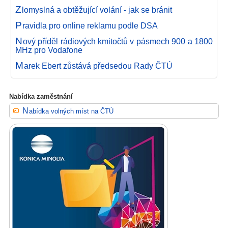
Z
lomyslná a obtěžující volání - jak se bránit
P
ravidla pro online reklamu podle DSA
N
ový příděl rádiových kmitočtů v pásmech 900 a 1800
MHz pro Vodafone
M
arek Ebert zůstává předsedou Rady ČTÚ
Nabídka zaměstnání
Nabídka volných míst na ČTÚ