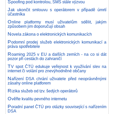
S
poofing pod kontrolou, SMS stále výzvou
J
ak ukončit smlouvu s operátorem v případě úmrtí
účastníka
O
nline platformy musí uživatelům sdělit, jakým
způsobem jim doporučují obsah
N
ovela zákona o elektronických komunikacích
P
odomní prodej služeb elektronických komunikací a
práva spotřebitele
R
oaming 2025 v EU a dalších zemích - na co si dát
pozor při cestách do zahraničí
T
V spot ČTÚ edukuje veřejnost k využívání slev na
internet či volání pro znevýhodněné občany
N
ařízení DSA chrání uživatele před neoprávněnými
zásahy online platforem
R
izika služeb od tzv. šedých operátorů
O
věřte kvalitu pevného internetu
P
oradní panel ČTÚ pro otázky související s nařízením
DSA