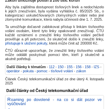
Zákon umožňuje postih a 200 tisíc korun
Aby byla zajištěna dostupnost tísňových linek a nedocházelo
k jejich zneužívání, byla vydána vyhláška č. 85/2025 Sb., o
kategorizaci uskutečňovaných zlomyslných volání nebo jiné
zlomyslné komunikace, která nabyla účinnosti dne 1. 7. 2025.
Ta umožňuje dočasně zablokovat přístup k linkám tísňového
volání osobám, které tyto linky opakovaně zneužívají. ČTÚ
každé oznámení o zneužití linky tísňového volání pečlivě
prověřuje a při potvrzení, že skutečně došlo k zneužití linky,
přistupuje k uložení pokuty
, která může činit až 200000 Kč.
ČTÚ důrazně upozorňuje, že zneužití linky tísňového volání
může oddálit poskytnutí pomoci těm, kteří ji skutečně a
akutně potřebují.
Další články k tématům
-
112
-
150
-
155
-
156
-
158
-
IZS
-
operátor
-
pokuta
-
pomoc
-
tísňové volání
-
zákon
Článek Český telekomunikační úřad ze dne úterý 4. listopadu
2025
Další články od Český telekomunikační úřad
R
oaming po dovolené - na co si dát pozor ve
vyúčtování