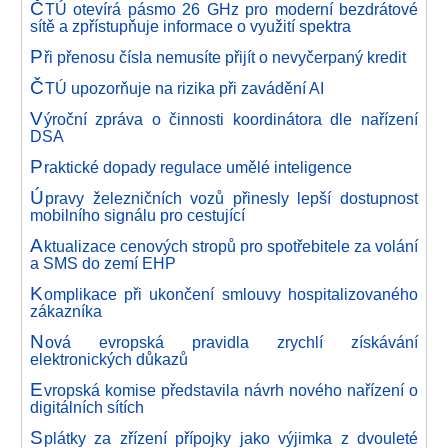
Č
TÚ otevírá pásmo 26 GHz pro moderní bezdrátové
sítě a zpřístupňuje informace o využití spektra
P
ři přenosu čísla nemusíte přijít o nevyčerpaný kredit
Č
TÚ upozorňuje na rizika při zavádění AI
V
ýroční zpráva o činnosti koordinátora dle nařízení
DSA
P
raktické dopady regulace umělé inteligence
Ú
pravy železničních vozů přinesly lepší dostupnost
mobilního signálu pro cestující
A
ktualizace cenových stropů pro spotřebitele za volání
a SMS do zemí EHP
K
omplikace při ukončení smlouvy hospitalizovaného
zákazníka
N
ová evropská pravidla zrychlí získávání
elektronických důkazů
E
vropská komise představila návrh nového nařízení o
digitálních sítích
S
plátky za zřízení přípojky jako výjimka z dvouleté