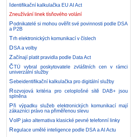
I
dentifikační kalkulačka EU AI Act
Zneužívání linek tísňového volání
P
odnikatelé si mohou ověřit své povinnosti podle DSA
a P2B
T
rh elektronických komunikací v číslech
D
SA a volby
Z
ačínají platit pravidla podle Data Act
Č
TÚ vybral poskytovatele zvláštních cen v rámci
univerzální služby
S
ebeidentifikační kalkulačka pro digitální služby
R
ozvojová kritéria pro celoplošné sítě DAB+ jsou
splněna
P
ři výpadku služeb elektronických komunikací mají
zákazníci právo na přiměřenou slevu
V
oIP jako alternativa klasické pevné telefonní linky
R
egulace umělé inteligence podle DSA a AI Actu